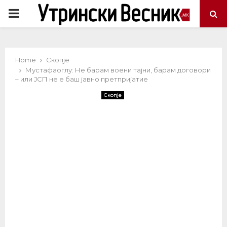
PRIMARY
MENU
Home
Скопје
Мустафаоглу: Не барам воени тајни, барам договори
– или ЈСП не е баш јавно претпријатие
Скопје