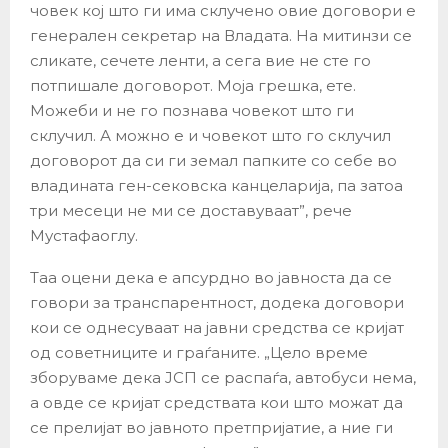
човек кој што ги има склучено овие договори е
генерален секретар на Владата. На митинзи се
сликате, сечете ленти, а сега вие не сте го
потпишале договорот. Моја грешка, ете.
Можеби и не го познава човекот што ги
склучил. А можно е и човекот што го склучил
договорот да си ги земал папките со себе во
владината ген-сековска канцеларија, па затоа
три месеци не ми се доставуваат”, рече
Мустафаоглу.
Таа оцени дека е апсурдно во јавноста да се
говори за транспарентност, додека договори
кои се однесуваат на јавни средства се кријат
од советниците и граѓаните. „Цело време
зборуваме дека ЈСП се распаѓа, автобуси нема,
а овде се кријат средствата кои што можат да
се прелијат во јавното претпријатие, а ние ги