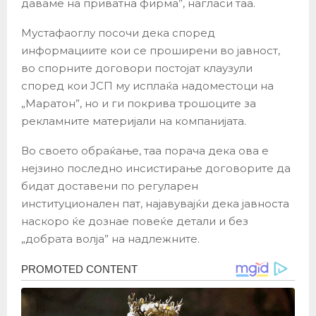
даваме на приватна фирма”, нагласи таа.
Мустафаоглу посочи дека според
информациите кои се проширени во јавност,
во спорните договори постојат клаузули
според кои ЈСП му исплаќа надоместоци на
„Маратон”, но и ги покрива трошоците за
рекламните материјали на компанијата.
Во своето обраќање, таа порача дека ова е
нејзино последно инсистирање договорите да
бидат доставени по регуларен
институционален пат, најавувајќи дека јавноста
наскоро ќе дознае повеќе детали и без
„добрата волја” на надлежните.