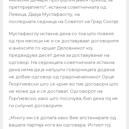
претпријатието”, истакна советничката од
Левица, Дарја Мустафаоглу, на
последната седница на Советот на Град Скопје.
Мустафаоглу истакна дека со тоа што повеќе
од три месеци не и се доставуваат договорите
и анексите го кршат Деловникот кој
предвидува десет дена за доставување на
одговор. На седницата советничката истакна
дека нема да ја напушти говорницата додека
не добие одговор од градоначалникот Орце
Ѓеорѓиевски што се крие во тие договори што
не може да и се достават. Одговорот на
Ѓорѓиевски, како што посочува, бил дека тој не
ги склучил договорите.
„Многу ми се допаѓа како Вие апстинирате од
вашата партија кога ви одговара. Истиот тој