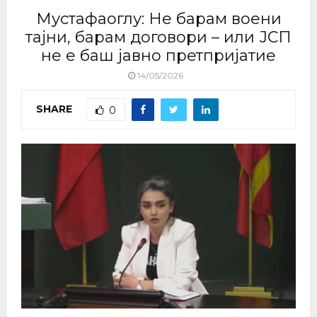
Мустафаоглу: Не барам воени
тајни, барам договори – или ЈСП
не е баш јавно претпријатие
14/05/2026
SHARE
0