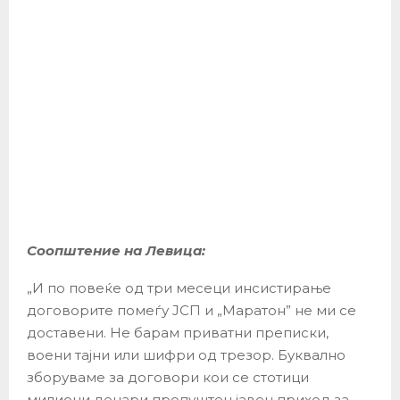
Соопштение на Левица:
„И по повеќе од три месеци инсистирање
договорите помеѓу ЈСП и „Маратон” не ми се
доставени. Не барам приватни преписки,
воени тајни или шифри од трезор. Буквално
зборуваме за договори кои се стотици
милиони денари пропуштен јавен приход за