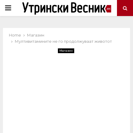
PRIMARY
MENU
Home
Магазин
Мултивитамините не го продолжуваат животот
Магазин