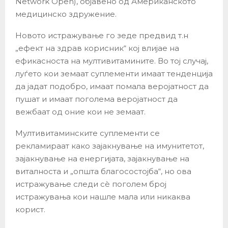
Network Open), објавено од Американското
медицинско здружение.
Новото истражување го зеде предвид т.н
„ефект на здрав корисник“ кој влијае на
ефикасноста на мултивитамините. Во тој случај,
луѓето кои земаат суплементи имаат тенденција
да јадат подобро, имаат помала веројатност да
пушат и имаат поголема веројатност да
вежбаат од оние кои не земаат.
Мултивитаминските суплементи се
рекламираат како зајакнување на имунитетот,
зајакнување на енергијата, зајакнување на
виталноста и „општа благосостојба“, но ова
истражување следи сè поголем број
истражувања кои нашле мала или никаква
корист.