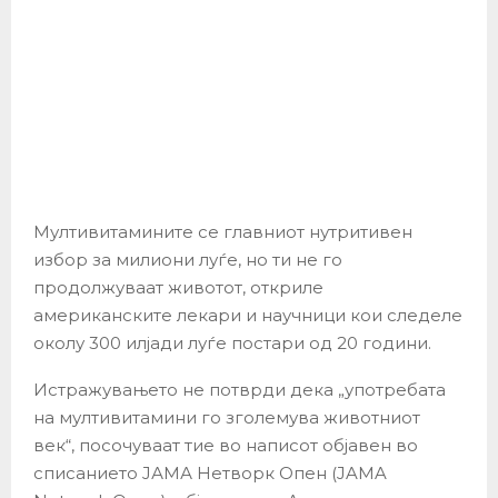
Мултивитамините се главниот нутритивен
избор за милиони луѓе, но ти не го
продолжуваат животот, откриле
американските лекари и научници кои следеле
околу 300 илјади луѓе постари од 20 години.
Истражувањето не потврди дека „употребата
на мултивитамини го зголемува животниот
век“, посочуваат тие во написот објавен во
списанието ЈАМА Нетворк Опен (JAMA