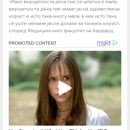
-Иако веројатноста дека тие се штетни е мала,
веројатноста дека тие имаат јасна здравствена
корист е исто така многу мала, а ние исто така
сè уште немаме јасни докази за таквата корист,
според Медицинскиот факултет на Харвард.