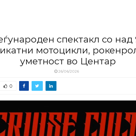
ѓународен спектакл со над
икатни мотоцикли, рокенро
уметност во Центар
26/06/2026
0