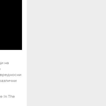
ци на
и
 (вредносни
различни
е In The