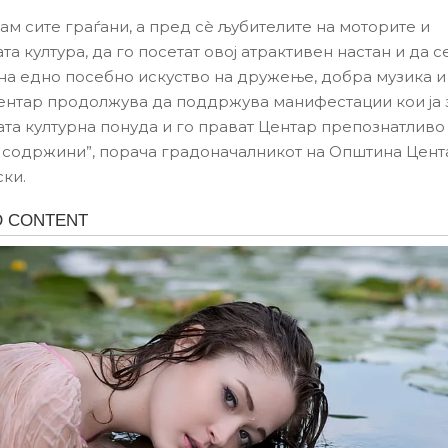
ам сите граѓани, а пред сè љубителите на моторите и
а култура, да го посетат овој атрактивен настан и да с
на едно посебно искуство на дружење, добра музика и 
нтар продолжува да поддржува манифестации кои ја 
та културна понуда и го прават Центар препознатливо
 содржини”, порача градоначалникот на Општина Цент
ки.