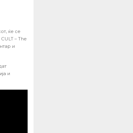
от, ќе се
 CULT – The
нтар и
дат
ија и