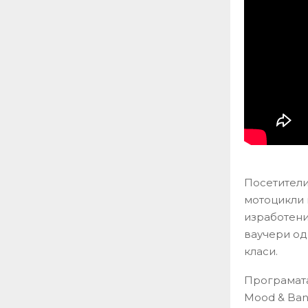
Посетители
мотоцикли 
изработени
ваучери од
класи.
Програмата 
Mood & Band