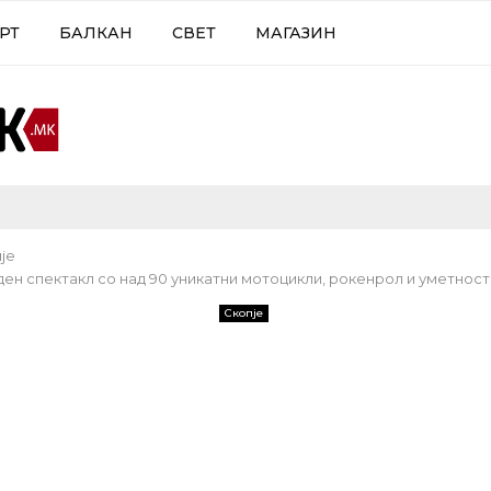
РТ
БАЛКАН
СВЕТ
МАГАЗИН
је
ен спектакл со над 90 уникатни мотоцикли, рокенрол и уметност
Скопје