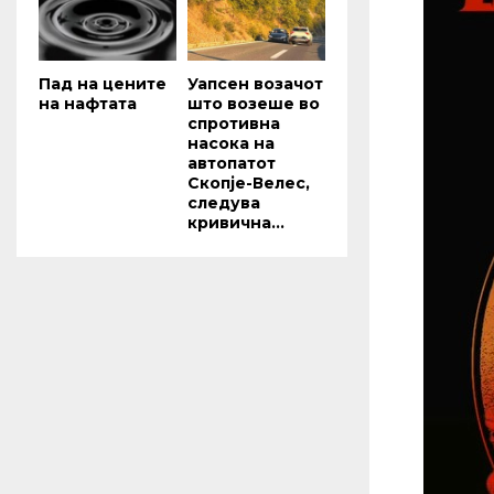
Пад на цените
Уапсен возачот
на нафтата
што возеше во
спротивна
насока на
автопатот
Скопје-Велес,
следува
кривична...