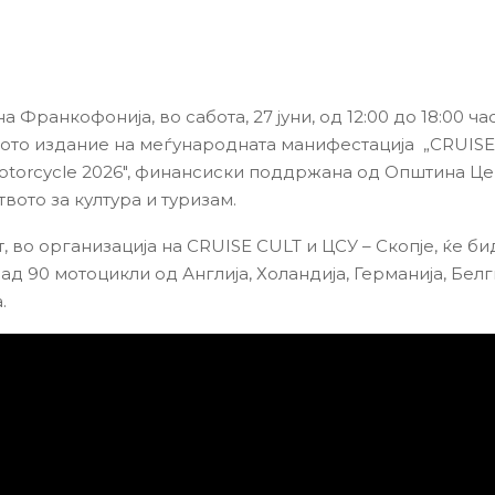
а Франкофонија, во сабота, 27 јуни, од 12:00 до 18:00 час
ото издание на меѓународната манифестација „CRUISE
 Motorcycle 2026″, финансиски поддржана од Општина Це
вото за култура и туризам.
, во организација на CRUISE CULT и ЦСУ – Скопје, ќе би
д 90 мотоцикли од Англија, Холандија, Германија, Белг
.