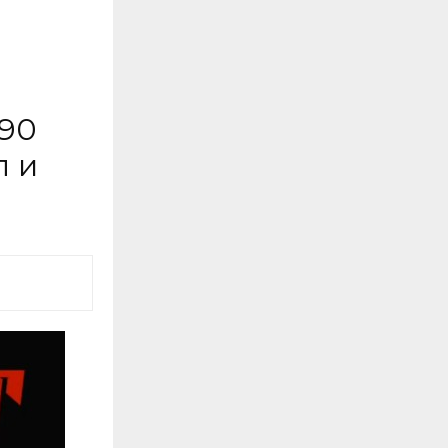
 90
л и