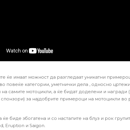
те ќе имаат можност да разгледаат уникатни примеро
во повеќе категории, уметнички дела , односно цртеж
 на самите мотоцикли, а ќе бидат доделени и награди
 спонзори) за најдобрите примероци на мотоцикли во 
ќе биде збогатена и со настапите на блуз и рок групит
, Eruption и Saigon.