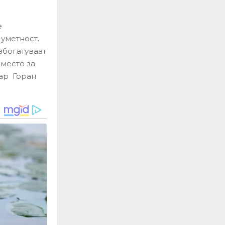
е
уметност.
збогатуваат
 место за
ар Горан