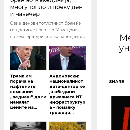
бран во Македонија,
многу топло и преку ден
и навечер
Овие денови топлотниот бран ќе
го достигне врвот во Македонија,
Ме
со температури кои во наредните...
ун
Трамп им
Андоновски:
порача на
Националниот
SHARE
нафтените
дата-центар ќе
компании
ја обедини
„веднаш“ да ги
државната ИТ
намалат
инфраструктур
цените на...
а – помалку
трошоци...