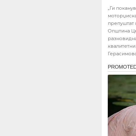
„Ги поканув
моторџискат
препуштат 
Општина Це
разновидна
квалитетни
Герасимовс