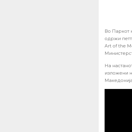
Во Паркот н
одржи петт
Art of the
Министерст
На настанот
изложени на
Македонија