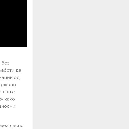
 без
работи да
мации од
одржани
рашање
у како
дносни
ожеа лесно