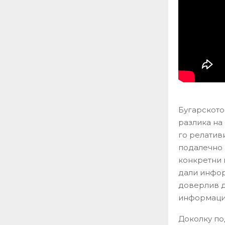
Бугарското
разлика на
го релатив
подалечно 
конкретни 
дали инфор
доверлив д
информации
Доколку по