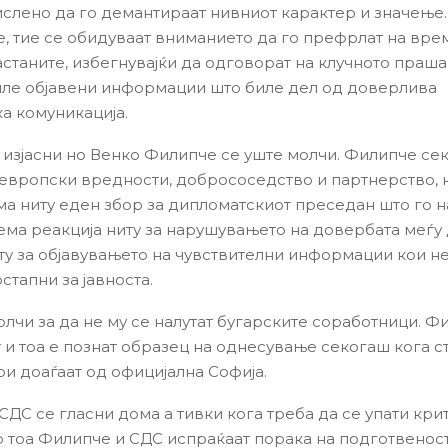
слено да го демантираат нивниот карактер и значење
, тие се обидуваат вниманието да го префрлат на вре
астаните, избегнувајќи да одговорат на клучното праш
ле објавени информации што биле дел од доверлива
а комуникација.
е изјасни но Венко Филипче се уште молчи. Филипче се
 европски вредности, добрососедство и партнерство, 
ма ниту еден збор за дипломатскиот преседан што го 
Нема реакција ниту за нарушувањето на довербата меѓу
ту за објавувањето на чувствителни информации кои н
стапни за јавноста.
лчи за да не му се налутат бугарските соработници. Ф
 и тоа е познат образец на однесување секогаш кога с
ои доаѓаат од официјална Софија.
СДС се гласни дома а тивки кога треба да се упати кри
Со тоа Филипче и СДС испраќаат порака на подготвеност