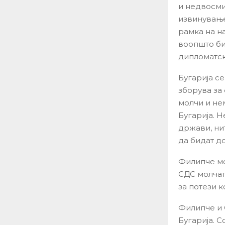
и недвосми
извинување
рамка на н
воопшто би
дипломатск
Бугарија с
зборува за
молчи и не
Бугарија. 
држави, ни
да бидат до
Филипче мо
СДС молчат
за потези к
Филипче и 
Бугарија. 