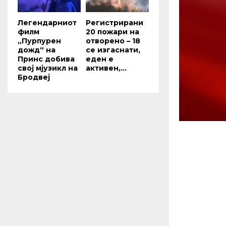
Легендарниот
Регистрирани
филм
20 пожари на
„Пурпурен
отворено – 18
дожд“ на
се изгаснати,
Принс добива
еден е
свој мјузикл на
активен,...
Бродвеј