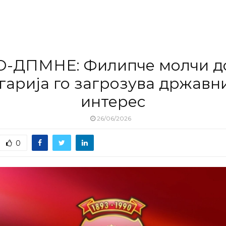
-ДПМНЕ: Филипче молчи д
гарија го загрозува државн
интерес
26/06/2026
0