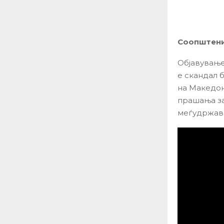
Соопштени
Објавување
е скандал 
на Македон
прашања за
меѓудржав