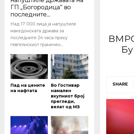
напуштиле државата на
ГП „Богородица” во
последните...
Над 17 000 лица ја напуштиле
македонската држава за
ВМРО
последните 24 часа преку
гевгелискиот граничен...
Бу
SHARE
Пад на цените
Во Гостивар
на нафтата
намален
вкупниот број
прегледи,
велат од МЗ