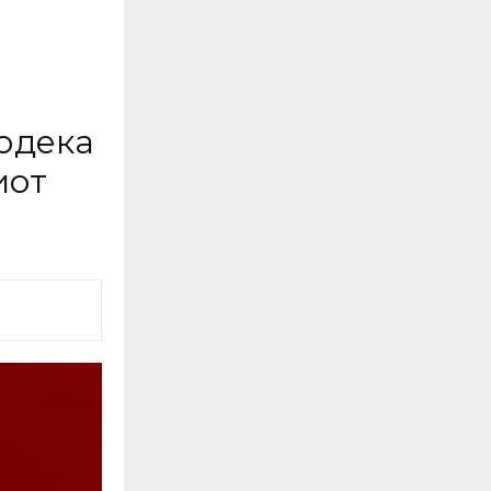
одека
иот