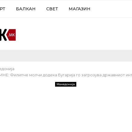
РТ
БАЛКАН
СВЕТ
МАГАЗИН
едонија
Е: Филипче молчи додека Бугарија го загрозува државниот ин
Македонија