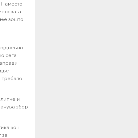
. Наместо
менската
ање зошто
којдневно
но сега
направи
 две
е требало
илипче и
танува збор
тика кон
 за