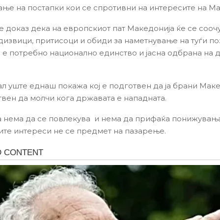
ње на постапки кои се спротивни на интересите на Ма
 е доказ дека на европскиот пат Македонија ќе се сооч
дизвици, притисоци и обиди за наметнување на туѓи по
а е потребно национално единство и јасна одбрана на
ал уште еднаш покажа кој е подготвен да ја брани Маке
отвен да молчи кога државата е нападната.
 нема да се повлекува и нема да прифаќа понижувања
те интереси не се предмет на пазарење.