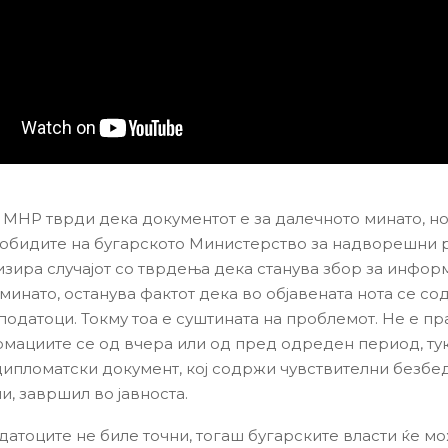
 МНР тврди дека документот е за далечното минато, но
 обидите на бугарското Министерство за надворешни 
изира случајот со тврдења дека станува збор за инфор
минато, останува фактот дека во објавената нота се с
податоци. Токму тоа е суштината на проблемот. Не е п
мациите се од вчера или од пред одреден период, тук
ипломатски документ, кој содржи чувствителни безбе
, завршил во јавноста.
датоците не биле точни, тогаш бугарските власти ќе м