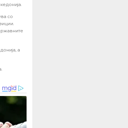
кедонија.
ува со
зиции.
 државните
донија, а
.