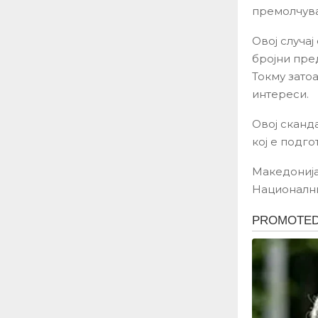
премолчува
Овој случај
бројни пре
Токму зато
интереси.
Овој сканд
кој е подг
Македонија
Национални