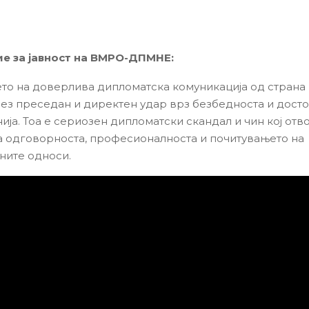
е за јавност на ВМРО-ДПМНЕ:
то на доверлива дипломатска комуникација од страна 
без преседан и директен удар врз безбедноста и дост
ија. Тоа е сериозен дипломатски скандал и чин кој отв
 одговорноста, професионалноста и почитувањето на
ните односи.