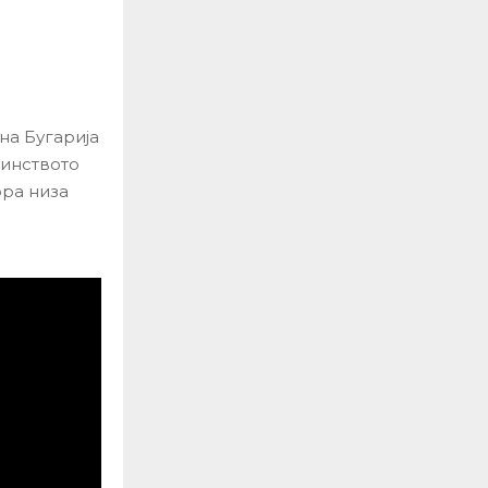
на Бугарија
оинството
ора низа