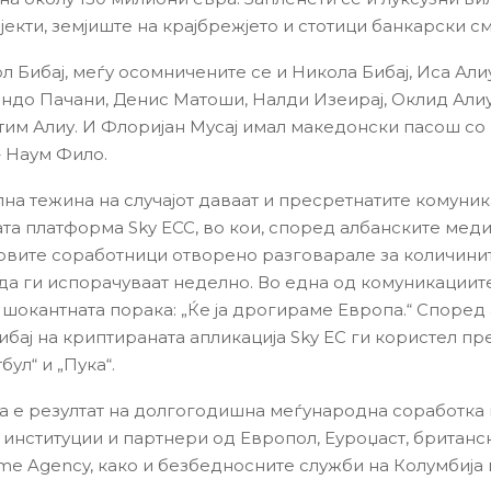
екти, земјиште на крајбрежјето и стотици банкарски см
л Бибај, меѓу осомничените се и Никола Бибај, Иса Али
андо Пачани, Денис Матоши, Налди Изеирај, Оклид Алиу
тим Алиу. И Флоријан Мусај имал македонски пасош со
– Наум Фило.
на тежина на случајот даваат и пресретнатите комуни
та платформа Sky ECC, во кои, според албанските меди
говите соработници отворено разговарале за количини
да ги испорачуваат неделно. Во една од комуникациит
 шокантната порака: „Ќе ја дрогираме Европа.“ Според
ибај на криптираната апликација Sky EC ги користел пр
тбул“ и „Пука“.
а е резултат на долгогодишна меѓународна соработка
 институции и партнери од Европол, Еуроџаст, британс
ime Agency, како и безбедносните служби на Колумбија 