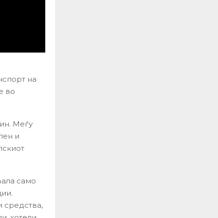
нспорт на
е во
ин. Меѓу
пен и
пскиот
вала само
ции.
и средства,
и, хотели,