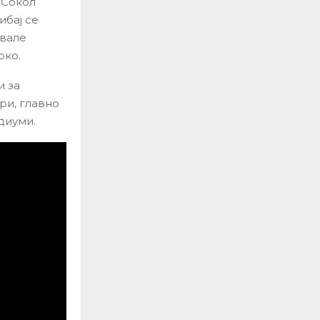
и Сокол
ибај се
авале
око.
и за
ри, главно
диуми.