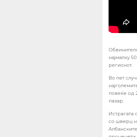
Обвинителс
најмалку 50
регионот.
Во пет слу
најголемит
повеќе од 2
пазар.
Истрагата 
со шверц н
Албанските
проценети н