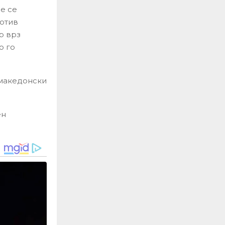
е се
ротив
р врз
о го
 македонски
ен