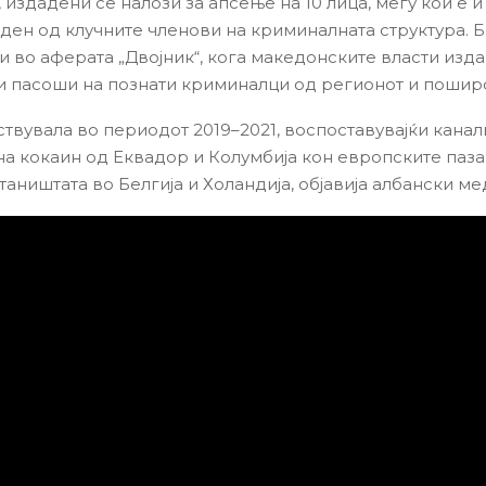
, издадени се налози за апсење на 10 лица, меѓу кои е 
 еден од клучните членови на криминалната структура. Б
и во аферата „Двојник“, кога македонските власти изд
 пасоши на познати криминалци од регионот и пошир
ствувала во периодот 2019–2021, воспоставувајќи канал
на кокаин од Еквадор и Колумбија кон европските паза
аништата во Белгија и Холандија, објавија албански ме