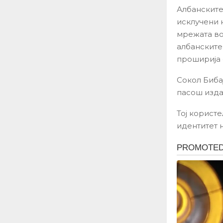
Албанските
исклучени 
мрежата во 
албанските
проширија 
Сокол Биба
пасош изда
Тој корист
идентитет 