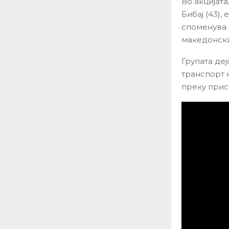
Во акцијата
Бибај (43),
споменува 
македонски
Групата деј
транспорт 
преку прист