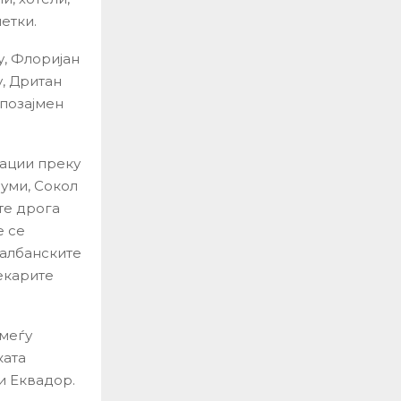
етки.
у, Флоријан
, Дритан
 позајмен
кации преку
уми, Сокол
те дрога
е се
 албанските
екарите
 меѓу
ката
и Еквадор.