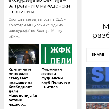
екскурзија во Белгија –
за граѓаните македонски
планини и...
Соопштение за јавност на СДСМ:
М
Христијан Мицкоски ќе оди на
„екскурзија” во Белгија. Малку
разб
Бриж....
SHARE
Критичните
Формиран
минерали
женски
стануваат
фудбалски
прашање на
клуб Пелистер
безбедност –
– Битола
дали
Македонија ќе
остане
надвор...