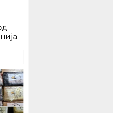
од
анија