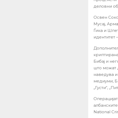
деловни обј
Освен Соко
Мусај, Арм
Ѓика и Шпе
идентитет 
Дополнител
криптирана
Бибај и не
што можат 
наведува и
медиуми, Б
„Густи“, „Пи
Операцијат
албанските
National Cr