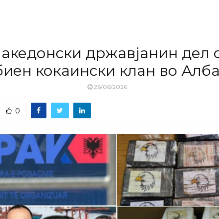
акедонски државјанин дел 
иен кокаински клан во Алб
26/06/2026
0