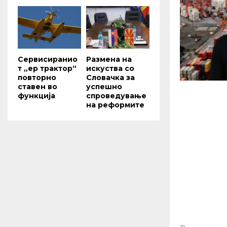
Сервисиранио
Размена на
т „ер трактор“
искуства со
повторно
Словачка за
ставен во
успешно
функција
спроведување
на реформите