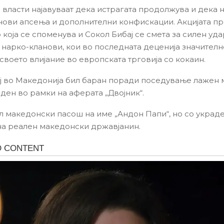
 власти најавуваат дека истрагата продолжува и дека н
нови апсења и дополнителни конфискации. Акцијата п
која се споменува и Сокол Бибај се смета за силен уда
 нарко-кланови, кои во последната деценија значителн
своето влијание во европската трговија со кокаин.
ј во Македонија бил баран поради поседување лажен
ден во рамки на аферата „Двојник“.
ел македонски пасош на име „Андон Папи“, но со украд
на реален македонски државјанин.