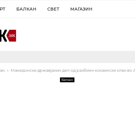
РТ
БАЛКАН
СВЕТ
МАГАЗИН
ан
Македонски државјанин дел од разбиен кокаински клан во 
Балкан