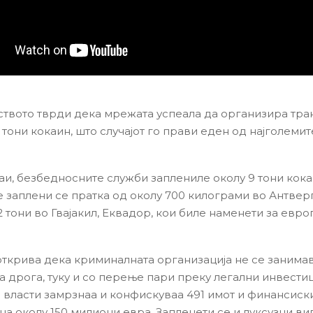
твото тврди дека мрежата успеала да организира тра
 тони кокаин, што случајот го прави еден од најголемит
чаи, безбедносните служби заплениле околу 9 тони кока
е заплени се пратка од околу 700 килограми во Антвер
 тони во Гвајакил, Еквадор, кои биле наменети за евро
открива дека криминалната организација не се занима
а дрога, туку и со перење пари преку легални инвести
 власти замрзнаа и конфискуваа 491 имот и финансиск
а околу 150 милиони евра. Запленети се и луксузни вил