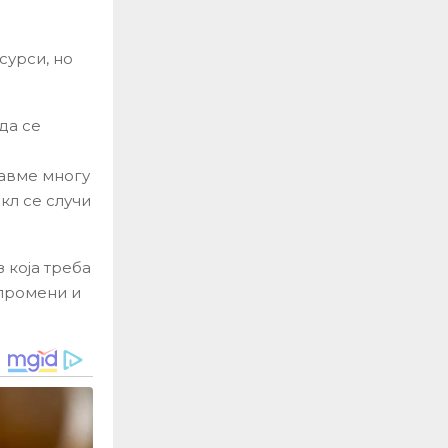
сурси, но
да се
вавме многу
кл се случи
 која треба
 промени и