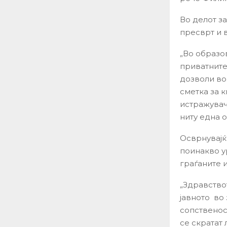
Во делот з
пресврт и 
„Во образов
приватните
дозволи во
сметка за 
истражувач
ниту една 
Осврнувајќ
поинакво у
граѓаните и
„Здравствот
јавното во 
сопственос
се скратат 