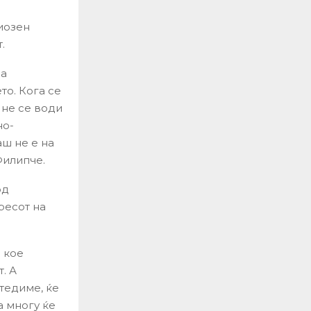
иозен
.
на
то. Кога се
 не се води
но-
аш не е на
Филипче.
од
ресот на
о кое
. А
тедиме, ќе
а многу ќе