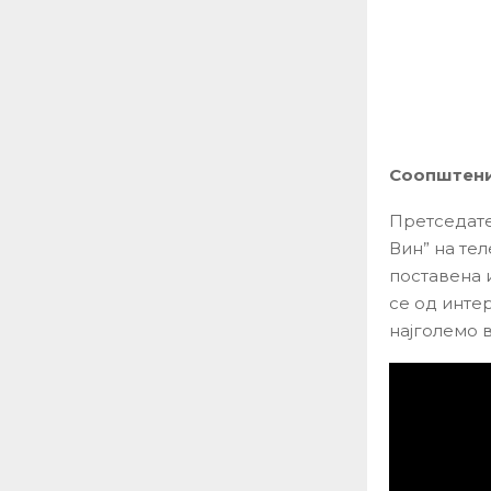
Соопштение
Претседате
Вин” на те
поставена 
се од интер
најголемо 