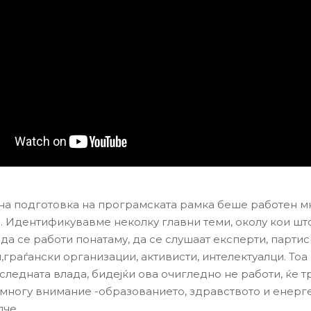
на подготовка на програмската рамка беше работен м
. Идентификувавме неколку главни теми, околу кои шт
да се работи понатаму, да се слушаат експерти, партис
,граѓански организации, активисти, интелектуалци. Тоа
следната влада, бидејќи ова очигледно не работи, ќе т
јмногу внимание -образованието, здравството и енерге
че.