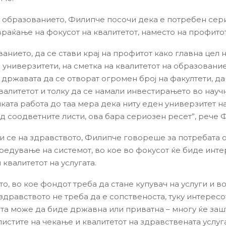
а образованието, Филипче посочи дека е потребен сер
враќање на фокусот на квалитетот, наместо на профитот
анието, да се стави крај на профитот како главна цел 
 универзитети, на сметка на квалитетот на образование
 државата да се отворат огромен број на факултети, да
квалитетот и толку да се намали инвестирањето во науч
ката работа до таа мера дека ниту еден универзитет н
од соодветните листи, ова бара сериозен ресет”, рече 
и се на здравството, Филипче говореше за потребата 
редување на системот, во кое во фокусот ќе биде инте
 квалитетот на услугата.
о, во кое фондот треба да стане купувач на услуги и в
здравството не треба да е сопственоста, туку интересот
та може да биде државна или приватна – многу ќе заш
листите на чекање и квалитетот на здравствената услуг