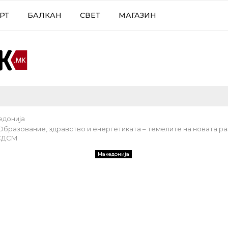
РТ
БАЛКАН
СВЕТ
МАГАЗИН
едонија
Образование, здравство и енергетиката – темелите на новата ра
 СДСМ
Македонија