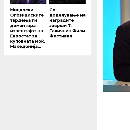
Мицкоски:
Со
Опозициските
доделување на
тврдења ги
наградите
демантира
заврши 7.
извештајот на
Галичник Филм
Евростат за
Фестивал
куповната моќ,
Македонија...