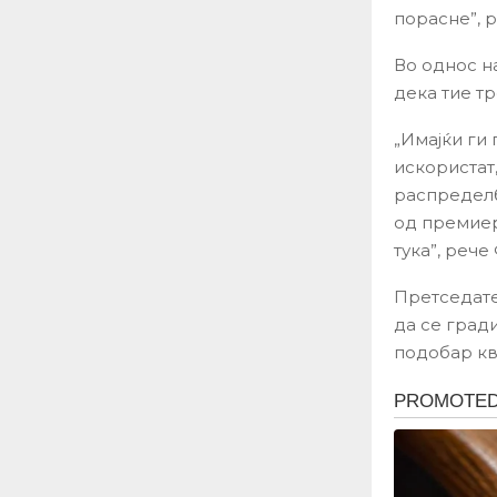
порасне”, 
Во однос н
дека тие т
„Имајќи ги
искористат,
распределб
од премиер
тука”, рече
Претседате
да се град
подобар кв