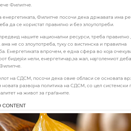
рече Филипче.
а енергетиката, Филипче посочи дека државата има ре
реба да се користат правилно и без злоупотреби.
 предвид нашите национални ресурси, треба правилно 
 ама не со злоупотреба, туку со вистинска и правилна
а. Енергетиката впрочем, е една сфера во која очеку
от бидејќи нели, енергетичар,за жал, најголемиот деба
 Филипче.
лот на СДСМ, посочи дека овие обласи се основата врз
и новата развојна политика на СДСМ, со цел системски
алитет на живот за граѓаните.