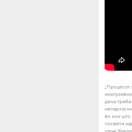
„Процесот 
инклузивно
дека треба 
непартиски
во кои што 
посвети на
рече Филип