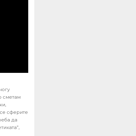
ногу
о сметам
ки,
 се сферите
реба да
тиката”,