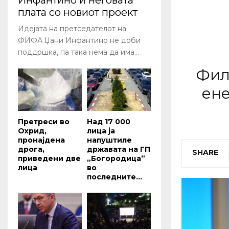
Инфантино и неговата
плата со новиот проект
Идејата на претседателот на
ФИФА Џани Инфантино не доби
поддршка, па така нема да има...
Фил
ене
Претреси во
Над 17 000
Охрид,
лица ја
пронајдена
напуштиле
дрога,
државата на ГП
SHARE
приведени две
„Богородица”
лица
во
последните...