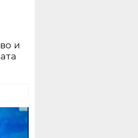
во и
вата