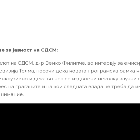
 за јавност на СДСМ:
лот на СДСМ, д-р Венко Филипче, во интервју за емисиј
левизија Телма, посочи дека новата програмска рамка 
инклузивно и дека во неа се издвоени неколку клучни
ес на граѓаните и на кои следната влада ќе треба да и
внимание.