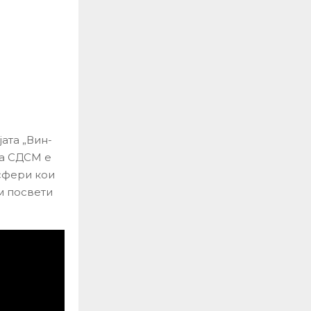
ата „Вин-
на СДСМ е
 сфери кои
м посвети