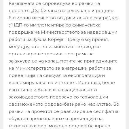
Кампањата се спроведува во рамки на
проектот „Сузбивање на сексуално и родово-
базирано насилство во дигиталната сфера“, кој
УНДП го имплементира со финансиска
поддршка на Министерството за надворешни
работи на Јужна Кореја. Преку овој проект,
меѓу другото, во изминатиот период се
организираше тренинг програма за
зајакнување на капацитетите на припадниците
на Министерството за внатрешни работи за
превенција на сексуална експлоатација и
вознемирување на интернет. Исто така, беше
изготвена и Анализа на националното
законодавството поврзано со технолошки
овозможеното родово-базирано насилство. Во
рамки на проектот се реализираше сеопфатна
обука за препознавање и превенција на
технолошки овозможено родово-базирано