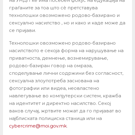
на УНДП ќе има посебен фокус на едукација на
граѓаните за тоа што сè претставува
технолошки овозможено родово-базирано и
сексуално насилство , но и како и каде може да
се пријави.
Технолошки овозможено родово-базирано
насилството е секоја форма на нарушување на
приватноста, демнење, вознемирување,
родово-базиран говор на омраза,
споделување лични содржини без согласност,
сексуална злоупотреба заснована на
фотографии или видеа, неовластено
навлегување во компјутерски систем, кражба
на идентитет и директно насилство. Секој
ваков случај, жртвите можат да го пријават во
најблиската полициска станица или на
cybercrime@moi.gov.mk
.