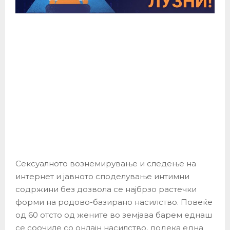
Сексуалното вознемирување и следење на
интернет и јавното споделување интимни
содржини без дозвола се најбрзо растечки
форми на родово-базирано насилство. Повеќе
од 60 отсто од жените во земјава барем еднаш
се соочиле со онлајн насилство, додека една