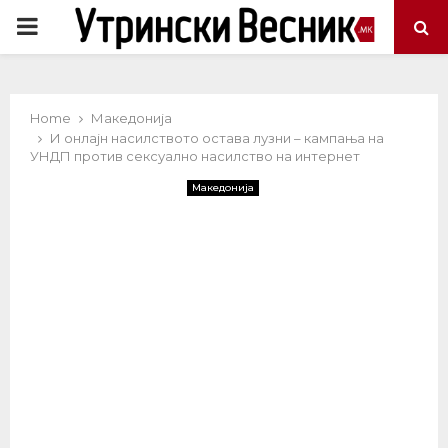
PRIMARY
MENU
Home
Македонија
И онлајн насилството остава лузни – кампања на
УНДП против сексуално насилство на интернет
Македонија