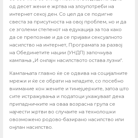
од десет жени е жртва на злоупотреби на
интернет секој ден. Со цел да се подигне
свеста за присутноста на овој проблем, но и да
се зголеми степенот на едукација за тоа како
да се препознае и да се пријави сексуалното
насилство на интернет, Програмата за развој
на Обединетите нации (УНДП) започнува
кампања „И онлајн насилството остава лузни“.
Кампањата главно ќе се одвива на социјалните
мрежи и ќе се обрати на младите, со посебно
внимание кон жените и тинејџерките, затоа што
сите истражувања и податоци укажуваат дека
припадничките на оваа возрасна група се
најчести жртви во случаите на технолошки
овозможено родово-базирано насилство или
онјлан насилство.