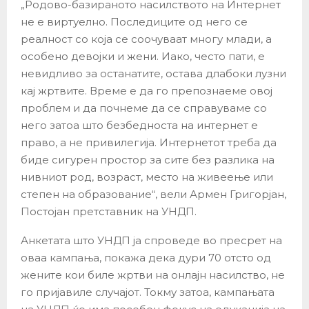
„Родово-базираното насилството на Интернет
не е виртуелно. Последиците од него се
реалност со која се соочуваат многу млади, а
особено девојки и жени. Иако, често пати, е
невидливо за останатите, остава длабоки лузни
кај жртвите. Време е да го препознаеме овој
проблем и да почнеме да се справуваме со
него затоа што безбедноста на интернет е
право, а не привилегија. Интернетот треба да
биде сигурен простор за сите без разлика на
нивниот род, возраст, место на живеење или
степен на образование“, вели Армен Григорјан,
Постојан претставник на УНДП.
Анкетата што УНДП ја спроведе во пресрет на
оваа кампања, покажа дека дури 70 отсто од
жените кои биле жртви на онлајн насилство, не
го пријавиле случајот. Токму затоа, кампањата