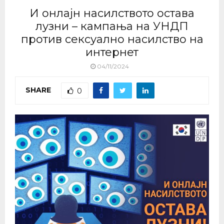
И онлајн насилството остава
лузни – кампања на УНДП
против сексуално насилство на
интернет
04/11/2024
SHARE
0