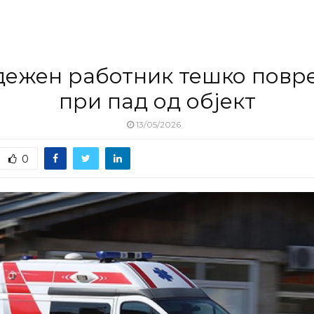
дежен работник тешко повр
при пад од објект
13/05/2026
0