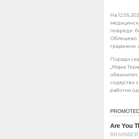
На 12.05.20
медицинска
повреди би
Облешево. 
градежни р
Поради сер
„Мајка Тер
обвинител,
содејство 
работни о