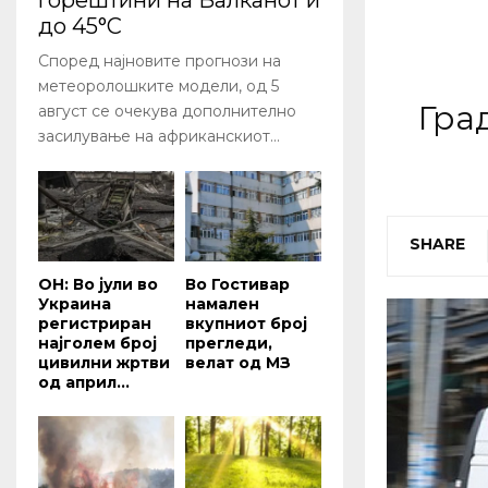
горештини на Балканот и
до 45°C
Според најновите прогнози на
метеоролошките модели, од 5
Гра
август се очекува дополнително
засилување на африканскиот...
SHARE
ОН: Во јули во
Во Гостивар
Украина
намален
регистриран
вкупниот број
најголем број
прегледи,
цивилни жртви
велат од МЗ
од април...