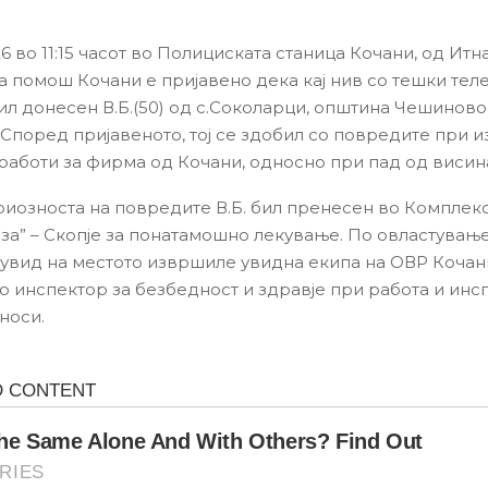
26 во 11:15 часот во Полициската станица Кочани, од Итн
 помош Кочани е пријавено дека кај нив со тешки тел
л донесен В.Б.(50) од с.Соколарци, општина Чешиново
Според пријавеното, тој се здобил со повредите при
аботи за фирма од Кочани, односно при пад од висин
иозноста на повредите В.Б. бил пренесен во Комплек
еза” – Скопје за понатамошно лекување. По овластување
 увид на местото извршиле увидна екипа на ОВР Кочан
со инспектор за безбедност и здравје при работа и инс
дноси.