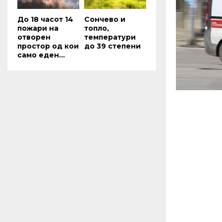
До 18 часот 14
Сончево и
пожари на
топло,
отворен
температури
простор од кои
до 39 степени
само еден...