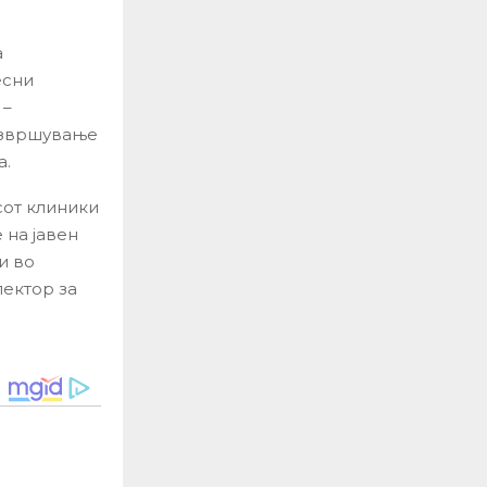
а
есни
 –
 извршување
а.
сот клиники
 на јавен
и во
пектор за