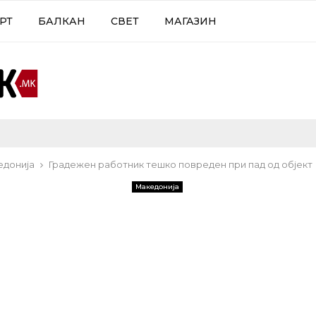
РТ
БАЛКАН
СВЕТ
МАГАЗИН
едонија
Градежен работник тешко повреден при пад од објект
Македонија