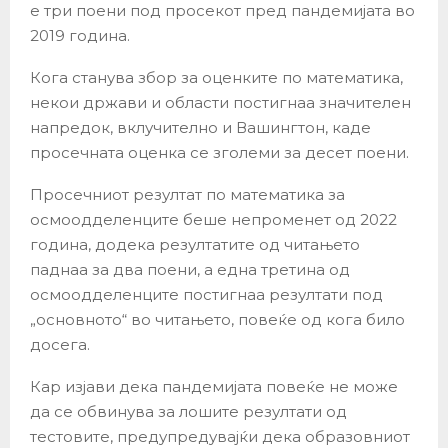
е три поени под просекот пред пандемијата во
2019 година.
Кога станува збор за оценките по математика,
некои држави и области постигнаа значителен
напредок, вклучително и Вашингтон, каде
просечната оценка се зголеми за десет поени.
Просечниот резултат по математика за
осмоодделенците беше непроменет од 2022
година, додека резултатите од читањето
паднаа за два поени, а една третина од
осмоодделенците постигнаа резултати под
„основното“ во читањето, повеќе од кога било
досега.
Кар изјави дека пандемијата повеќе не може
да се обвинува за лошите резултати од
тестовите, предупредувајќи дека образовниот