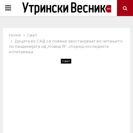
PRIMARY
MENU
Home
Свет
Децата во САД се повеќе заостануваат во читањето
по пандемијата од „Ковид 19“, според последните
испитувања
Свет