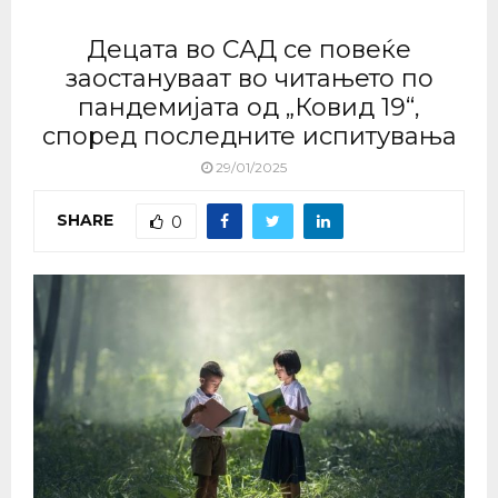
Децата во САД се повеќе
заостануваат во читањето по
пандемијата од „Ковид 19“,
според последните испитувања
29/01/2025
SHARE
0