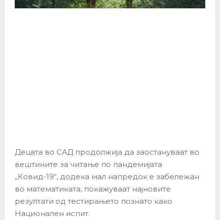
Децата во САД продолжија да заостануваат во
вештините за читање по пандемијата
„Ковид-19“, додека мал напредок е забележан
во математиката, покажуваат најновите
резултати од тестирањето познато како
Национален испит.