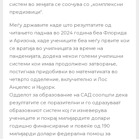
систем во земјата се соочува со „комплексни
предизвици“.
Меѓу државите каде што резултатите од
читањето паднаа во 2024 година беа Флорида
и Аризона, каде учениците беа меѓу првите кои
се вратија во училницата за време на
пандемијата, додека некои големи училишни
системи кои имаа продолжено затворање,
постигнаа придобивки во математиката во
четврто одделение, вклучително и Лос
Анџелес и Њујорк.
Одделот за образование на САД соопшти дека
резултатите се поразителни и го одразуваат
образовниот систем кој ги изневерува
учениците и покрај милијардите долари
годишно финансирање и повеќе од 190
милијарди долари федерална помош за