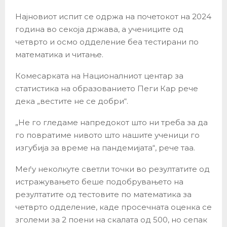
Најновиот испит се одржа на почетокот на 2024
година во секоја држава, а учениците од
четврто и осмо одделение беа тестирани по
математика и читање.
Комесарката на Националниот центар за
статистика на образованието Пеги Кар рече
дека „вестите не се добри“.
„Не го гледаме напредокот што ни треба за да
го повратиме нивото што нашите ученици го
изгубија за време на пандемијата“, рече таа.
Меѓу неколкуте светли точки во резултатите од
истражувањето беше подобрувањето на
резултатите од тестовите по математика за
четврто одделение, каде просечната оценка се
зголеми за 2 поени на скалата од 500, но сепак