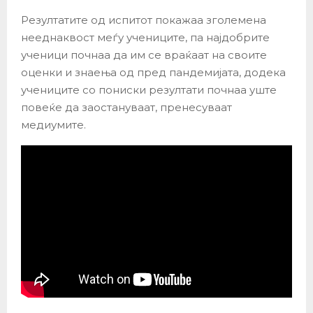
Резултатите од испитот покажаа зголемена
нееднаквост меѓу учениците, па најдобрите
ученици почнаа да им се враќаат на своите
оценки и знаења од пред пандемијата, додека
учениците со пониски резултати почнаа уште
повеќе да заостануваат, пренесуваат
медиумите.