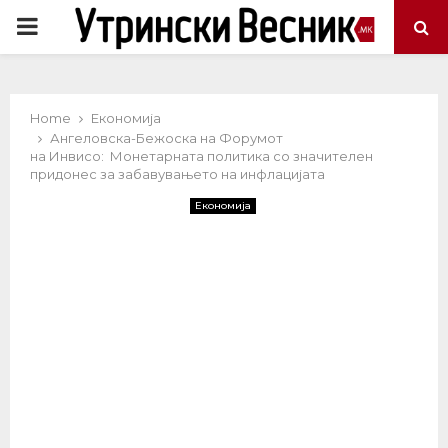
PRIMARY
MENU
Home
Економија
Ангеловска-Бежоска на Форумот
на Инвисо: Монетарната политика со значителен
придонес за забавувањето на инфлацијата
Економија