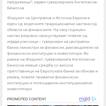
предизвици”, изјави гувернерката Ангеловска-
Бежоска.
Форумот на Централна и Источна Европа е
еден од водечките традиционални настани од
областа на финансиите. На овој годишен
настан редовно присуствуваат повеќе од
илјада учесници – гувернери на централни
банки, министри за финансии, раководители на
финансиски институции и инвеститори. Во
рамки на Форумот, гувернерката Ангеловска-
Бежоска имаше средба со високи
претставници на Европската банка за обнова и
развој, повеќе приватни финансиски
институции и потенцијални институционални
инвеститори.