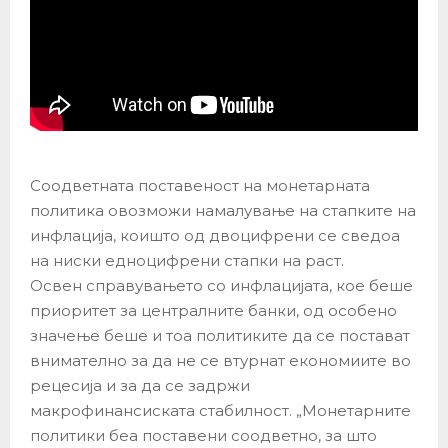
Соодветната поставеност на монетарната
политика овозможи намалување на стапките на
инфлација, коишто од двоцифрени се сведоа
на ниски едноцифрени стапки на раст.
Освен справувањето со инфлацијата, кое беше
приоритет за централните банки, од особено
значење беше и тоа политиките да се постават
внимателно за да не се втурнат економиите во
рецесија и за да се задржи
макрофинансиската стабилност. „Монетарните
политики беа поставени соодветно, за што