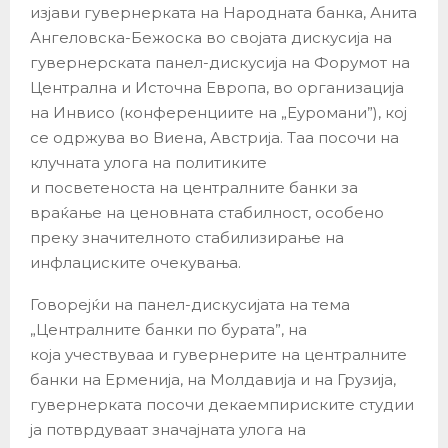
изјави гувернерката на Народната банка, Анита
Ангеловска-Бежоска во својата дискусија на
гувернерската панел-дискусија на Форумот на
Централна и Источна Европа, во организација
на Инвисо (конференциите на „Еуромани”), кој
се одржува во Виена, Австрија. Таа посочи на
клучната улога на политиките
и посветеноста на централните банки за
враќање на ценовната стабилност, особено
преку значителното стабилизирање на
инфлациските очекувања.
Говорејќи на панел-дискусијата на тема
„Централните банки по бурата”, на
која учествуваа и гувернерите на централните
банки на Ерменија, на Молдавија и на Грузија,
гувернерката посочи декаемпириските студии
ја потврдуваат значајната улога на