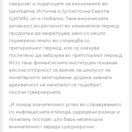
сведочат и податоците на економиите во
Централна, Источна и Југоисточна Европа
(ЦИЈИЕ), но и глобално. Така економската
активност во регионот во изминатиов период
продолжи да закрепнува, иако со нешто
поумерено темпо во споредба со
преткризниот период, кое се очекува
постепено да забрзува во претстојниот период.
Исто така, финансиските институции покажаа
висока отпорност за време на циклусот на
монетарното затегнување, додека нивната
адекватност на капиталот се подобри”,
посочи гувернерката.
„И покрај значителниот успех во справувањето
со инфлациската епизода, одредени ризици и
понатаму постојат, што бара натамошна
внимателност заради среднорочно