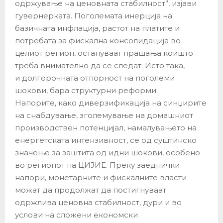
одржување на ценовната стабилност”, изјави
гувернерката. Поголемата инерција на
базичната инфлација, растот на платите и
потребата за фискална консолидација во
целиот регион, остануваат прашања коишто
треба внимателно да се следат. Исто така,
и долгорочната отпорност на поголеми
шокови, бара структурни реформи.
Напорите, како диверзификација на синџирите
на снабдување, зголемување на домашниот
производствен потенцијал, намалувањето на
енергетската интензивност, се од суштинско
значење за заштита од идни шокови, особено
во регионот на ЦИЈИЕ. Преку заеднички
напори, монетарните и фискалните власти
можат да продолжат да постигнуваат
одржлива ценовна стабилност, дури и во
услови на сложени економски