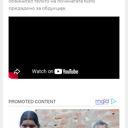
обвинител телото на починатата било
предадено за обдукција.