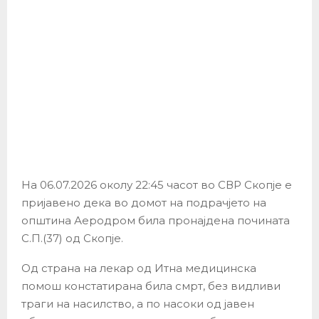
На 06.07.2026 околу 22:45 часот во СВР Скопје е
пријавено дека во домот на подрачјето на
општина Аеродром била пронајдена почината
С.П.(37) од Скопје.
Од страна на лекар од Итна медицинска
помош констатирана била смрт, без видливи
траги на насилство, а по насоки од јавен