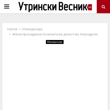
PRIMARY
MENU
Home
Македонија
Жена пронајдена почината во домот во Аеродром
Македонија