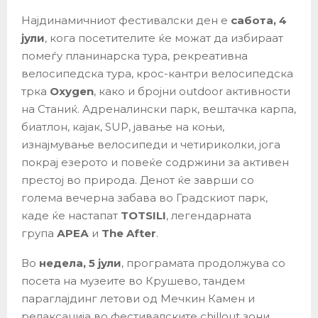
Најдинамичниот фестивалски ден е
сабота, 4
јули
, кога посетителите ќе можат да избираат
помеѓу планинарска тура, рекреативна
велосипедска тура, крос-кантри велосипедска
трка
Oxygen
, како и бројни outdoor активности
на Станиќ. Адреналински парк, вештачка карпа,
биатлон, кајак, SUP, јавање на коњи,
изнајмување велосипеди и четириколки, јога
покрај езерото и повеќе содржини за активен
престој во природа. Денот ќе заврши со
голема вечерна забава во Градскиот парк,
каде ќе настапат
TOTSILI
, легендарната
група
АРЕА
и
The After
.
Во
недела, 5 јули
, програмата продолжува со
посета на музеите во Крушево, тандем
параглајдинг летови од Мечкин Камен и
релаксација во фестивалските chillout зони.