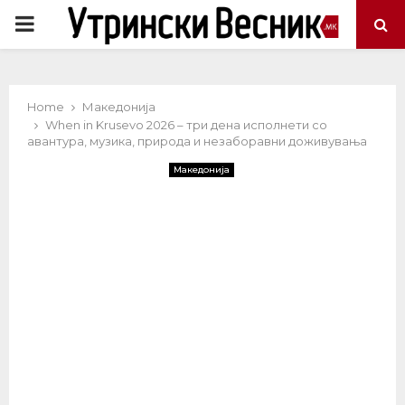
PRIMARY
MENU
Home
Македонија
When in Krusevo 2026 – три дена исполнети со
авантура, музика, природа и незаборавни доживувања
Македонија