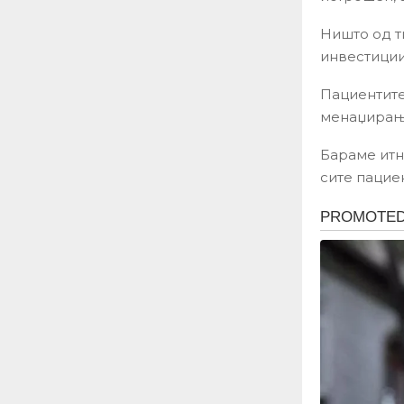
Ништо од ти
инвестиции
Пациентите
менаџирање
Бараме итн
сите пацие