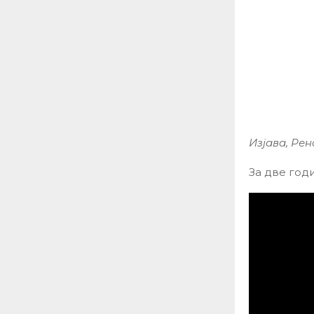
Изјава, Ре
За две год