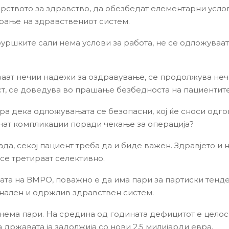
рството за здравство, да обезбедат елементарни усло
ање на здравствениот систем.
руршките сали нема услови за работа, не се одложуваа
аат нечии надежи за оздравување, се продолжува неч
т, се доведува во прашање безбедноста на пациентите
ира дека одложувањата се безопасни, кој ќе сноси одг
ччат компликации поради чекање за операција?
да, секој пациент треба да и биде важен. Здравјето и 
 се третираат селективно.
дата на ВМРО, поважно е да има пари за партиски тенде
нален и одржлив здравствен систем.
 нема пари. На средина од годината дефицитот е цело
 државата ја задолжија со нови 2,5 милијарди евра.