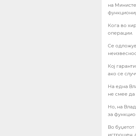
на Министе
функционир
Кога во хи
операции.
Се одложув
неизвеснос
Кој гарант
ако се слу
На една Вла
не смее да
Но, на Вла
за функцио
Во буџетот
истрошен, а