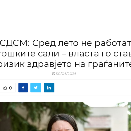
СДСМ: Сред лето не работа
ршките сали – власта го ста
ризик здравјето на граѓанит
30/06/2026
0