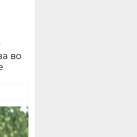
т
ва во
е