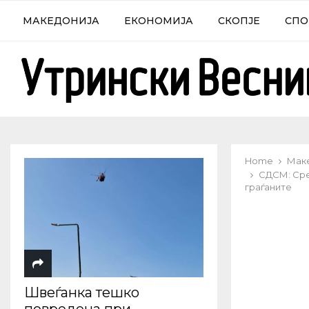
МАКЕДОНИЈА
ЕКОНОМИЈА
СКОПЈЕ
СПО
Home
Мак
СДСМ: Сред
граѓаните
Швеѓанка тешко