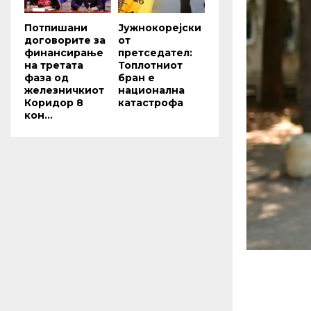
Потпишани
Јужнокорејски
договорите за
от
финансирање
претседател:
на третата
Топлотниот
фаза од
бран е
железничкиот
национална
Коридор 8
катастрофа
кон...