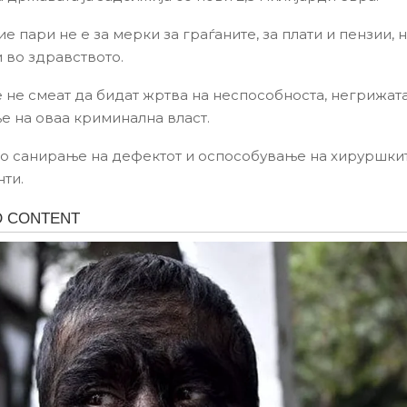
е пари не е за мерки за граѓаните, за плати и пензии, н
 во здравството.
 не смеат да бидат жртва на неспособноста, негрижат
 на оваа криминална власт.
о санирање на дефектот и оспособување на хируршкит
нти.