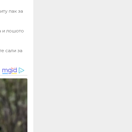
иту пак за
а и лошото
е сали за