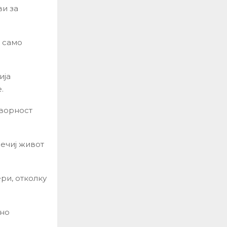
ви за
т само
ија
.
оворност
нечиј живот
ри, отколку
сно