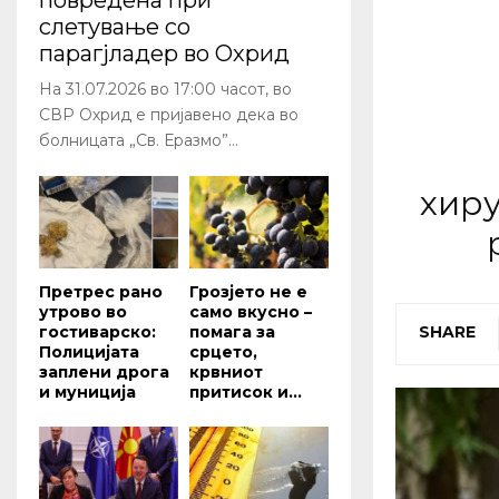
повредена при
слетување со
парагјладер во Охрид
На 31.07.2026 во 17:00 часот, во
СВР Охрид е пријавено дека во
болницата „Св. Еразмо”...
хиру
Претрес рано
Грозјето не е
утрово во
само вкусно –
гостиварско:
помага за
SHARE
Полицијата
срцето,
заплени дрога
крвниот
и муниција
притисок и...