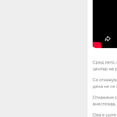
Сред лето,
центар не р
Се откажув
дека не се 
Откажани с
анестезија
Ова е уште