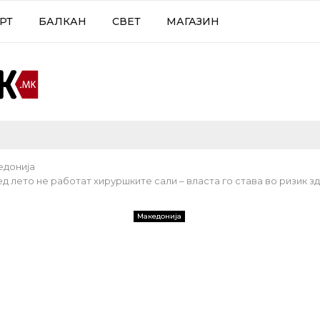
РТ
БАЛКАН
СВЕТ
МАГАЗИН
едонија
 лето не работат хируршките сали – власта го става во ризик зд
Македонија