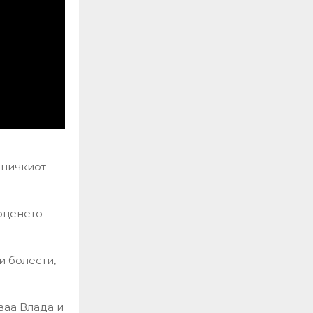
иничкиот
оценето
и болести,
ваа Влада и