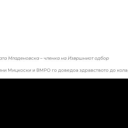
ната Младеновска – членка на Извршниот одбор
ини Мицкоски и ВМРО го доведоа здравството до кола