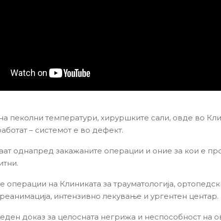
 на пеколни температури, хируршките сали, овде во Кл
аботат – системот е во дефект.
аат однапред закажаните операции и оние за кои е пр
итни.
е операции на Клиниката за трауматологија, ортопедск
, реанимација, интензивно лекување и ургентен центар.
 еден доказ за целосната негрижа и неспособност на о