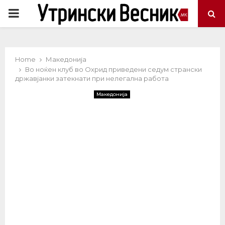
PRIMARY
MENU
Home
Македонија
Во ноќен клуб во Охрид приведени седум странски
државјанки затекнати при нелегална работа
Македонија