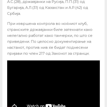
А.С.(28), државјанки на Русија, П.П.(31) од
Бугарија, А.Л.(31) од Казахстан и А.Р.(42) од
Србија.
При извршена контрола во ноќниот клуб,
странските државјанки биле затекнати како
нелегално работат како танчерки, по што се
приведени. По целосно документирање на
настанот, против нив ќе бидат поднесени
пријави по член 217 од Законот за странци.