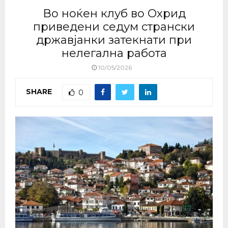
Во ноќен клуб во Охрид
приведени седум странски
државјанки затекнати при
нелегална работа
10/05/2026
SHARE
0