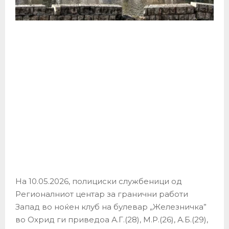
На 10.05.2026, полициски службеници од
Регионалниот центар за гранични работи
Запад во ноќен клуб на булевар „Железничка”
во Охрид ги приведоа А.Г.(28), М.Р.(26), А.Б.(29),