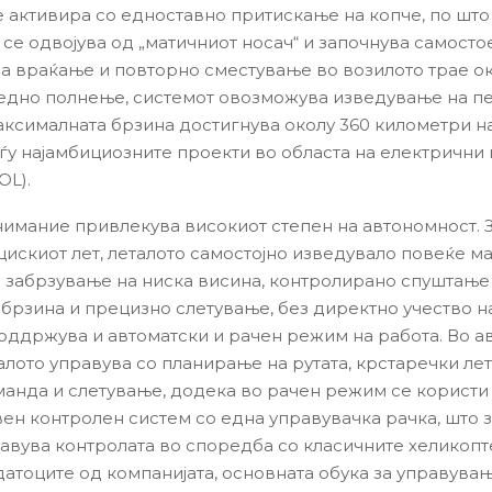
е активира со едноставно притискање на копче, по што
се одвојува од „матичниот носач“ и започнува самостое
а враќање и повторно сместување во возилото трае ок
 едно полнење, системот овозможува изведување на пе
максималната брзина достигнува околу 360 километри на
еѓу најамбициозните проекти во областа на електрични
OL).
имание привлекува високиот степен на автономност. 
искиот лет, леталото самостојно изведувало повеќе м
и забрзување на ниска висина, контролирано спуштање
 брзина и прецизно слетување, без директно учество на
оддржува и автоматски и рачен режим на работа. Во а
алото управува со планирање на рутата, крстаречки ле
манда и слетување, додека во рачен режим се користи
ен контролен систем со една управувачка рачка, што 
тавува контролата во споредба со класичните хеликопт
атоците од компанијата, основната обука за управува