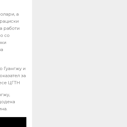
олари, а
трациски
ја работи
о со
чки
на
о Гуангжу и
оказател за
несе ЦГТН
нгжу,
 додека
ина.