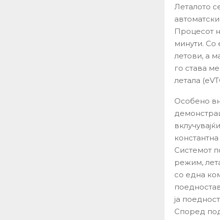
Леталото с
автоматски 
Процесот н
минути. Со
летови, а 
го става м
летала (eVT
Особено вн
демонстрац
вклучувајќ
константна
Системот п
режим, лет
со една ко
поедностав
ја поеднос
Според под