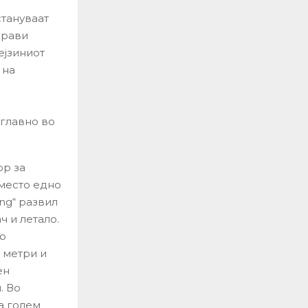
стануваат
прави
ејзиниот
 на
 главно во
ор за
аместо едно
ng“ развил
 и летало.
мо
 метри и
ен
. Во
а голем