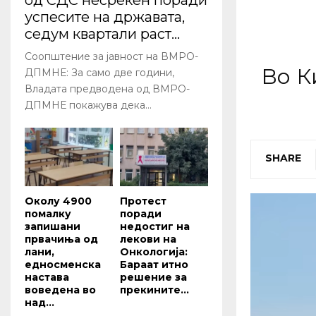
од СДС несреќен поради
успесите на државата,
седум квартали раст...
Соопштение за јавност на ВМРО-
Во К
ДПМНЕ: За само две години,
Владата предводена од ВМРО-
ДПМНЕ покажува дека...
SHARE
Околу 4900
Протест
помалку
поради
запишани
недостиг на
првачиња од
лекови на
лани,
Онкологија:
едносменска
Бараат итно
настава
решение за
воведена во
прекините...
над...