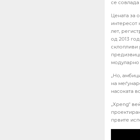
се совлада 
Цената за о
интересот 
лет, регист
од 2013 го
склопливи 
предизвици
модуларно
„Но, амбиц
на меѓунар
насоката в
„Xpeng“ ве
проектиран
првите исп