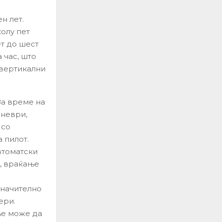
н лет.
олу пет
т до шест
 час, што
 вертикални
За време на
аневри,
 со
 пилот.
втоматски
т, враќање
значително
ери.
ње може да