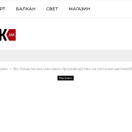
РТ
БАЛКАН
СВЕТ
МАГАЗИН
азин
Во Кина почна масовно производство на летачки автомо
Магазин