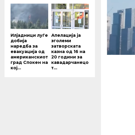
Илјадници луѓе
Апелација ја
добија
зголеми
наредба за
затворската
евакуација од
казна од 16 на
американскиот
20 години за
град Спокен на
кавадарчанецо
кој...
т...