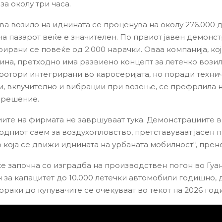
за околу три часа.
ва возило на иднината се проценува на околу 276.000 д
на пазарот веќе е значителен. По првиот јавен демонс
рирани се повеќе од 2.000 нарачки. Оваа компанија, ко
дина, претходно има развиено концепт за летечко возил
ротори интегрирани во каросеријата, но поради техни
, вклучително и вибрации при возење, се префрлила 
 решение.
иите на фирмата не завршуваат тука. Демонстрациите в
одниот саем за воздухопловство, претставуваат јасен п
о која се движи иднината на урбаната мобилност“, пре
ќе започна со изградба на производствен погон во Гуа
 за капацитет до 10.000 летечки автомобили годишно,
ораки до купувачите се очекуваат во текот на 2026 год