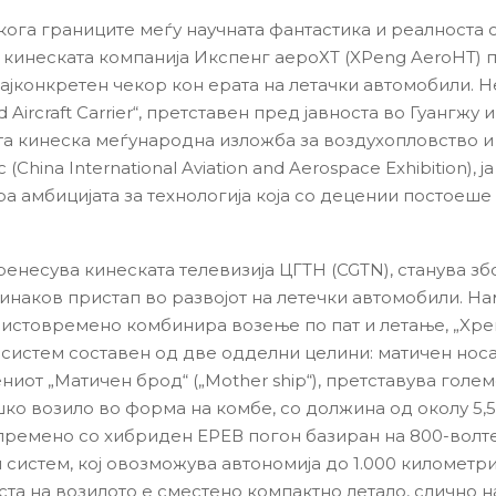
кога границите меѓу научната фантастика и реалноста 
, кинеската компанија Икспенг аероХТ (XPeng AeroHT) 
ајконкретен чекор кон ерата на летачки автомобили. Н
 Aircraft Carrier“, претставен пред јавноста во Гуангжу и
а кинеска меѓународна изложба за воздухопловство и
China International Aviation and Aerospace Exhibition), ја
а амбицијата за технологија која со децении постоеше
ренесува кинеската телевизија ЦГТН (CGTN), станува зб
инаков пристап во развојот на летечки автомобили. Н
 истовремено комбинира возење по пат и летање, „Xpe
систем составен од две одделни целини: матичен носач
ниот „Матичен брод“ („Mother ship“), претставува голе
ко возило во форма на комбе, со должина од околу 5,5
опремено со хибриден ЕРЕВ погон базиран на 800-волт
 систем, кој овозможува автономија до 1.000 километри
та на возилото е сместено компактно летало, слично н