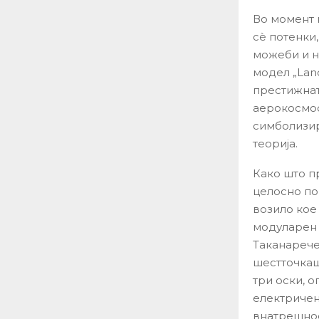
Во момент 
сè потенки
можеби и н
модел „Land
престижнат
аерокосмос (
симболизир
теорија.
Како што п
целосно по
возило кое
модуларен 
Таканарече
шестточкаш
три оски, 
електричен
внатрешнос