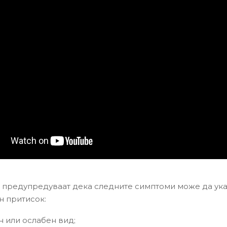
 предупредуваат дека следните симптоми може да ука
н притисок:
н или ослабен вид;