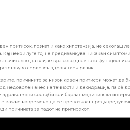
вен притисок, познат и како хипотензија, не секогаш л
 Кај некои луѓе тој не предизвикува никакви симптоми
 значително да влијае врз секојдневното функционира
претставува сериозен здравствен ризик.
арите, причините за низок крвен притисок можат да б
 од недоволен внес на течности и дехидрација, па сè д
 здравствени состојби кои бараат медицинска интерве
а е важно навремено да се препознаат предупредувач
рди причината за падот на притисокот.