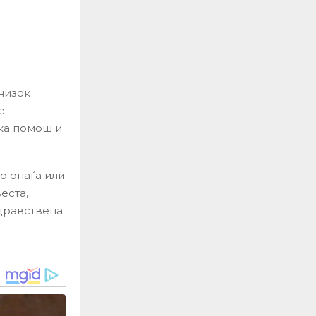
низок
е
ска помош и
о опаѓа или
еста,
здравствена