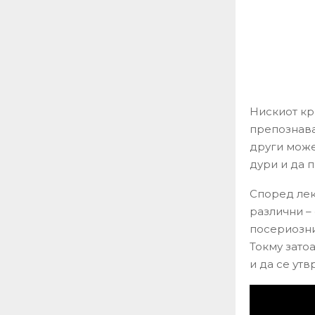
Нискиот кр
препознава.
други може
дури и да 
Според лек
различни –
посериозни
Токму зато
и да се утв