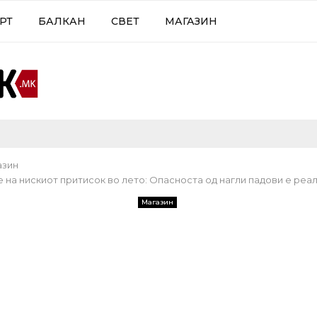
РТ
БАЛКАН
СВЕТ
МАГАЗИН
азин
 на нискиот притисок во лето: Опасноста од нагли падови е реал
Магазин