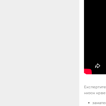
Експертите
низок крве
замате