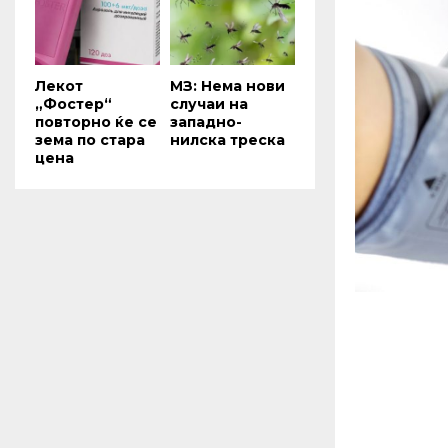
Лекот
МЗ: Нема нови
„Фостер“
случаи на
повторно ќе се
западно-
зема по стара
нилска треска
цена