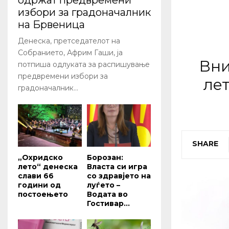
одржат предвремени
избори за градоначалник
на Брвеница
Денеска, претседателот на
Собранието, Африм Гаши, ја
Вни
потпиша одлуката за распишување
предвремени избори за
лет
градоначалник...
SHARE
„Охридско
Борозан:
лето“ денеска
Власта си игра
слави 66
со здравјето на
години од
луѓето –
постоењето
Водата во
Гостивар...