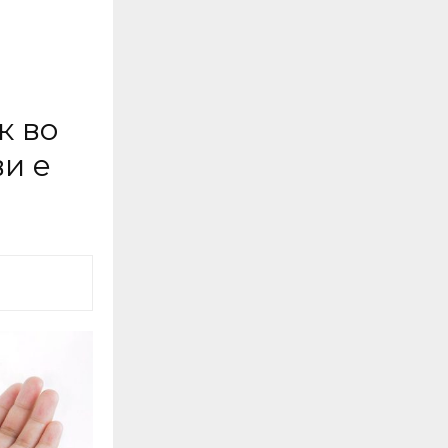
к во
ви е