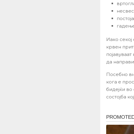
вртогл
несвес
постој
гадење
Иако секој
крвен прити
појавуваат
да направи
Посебно вн
кога е прос
бидејќи во
состојба ко