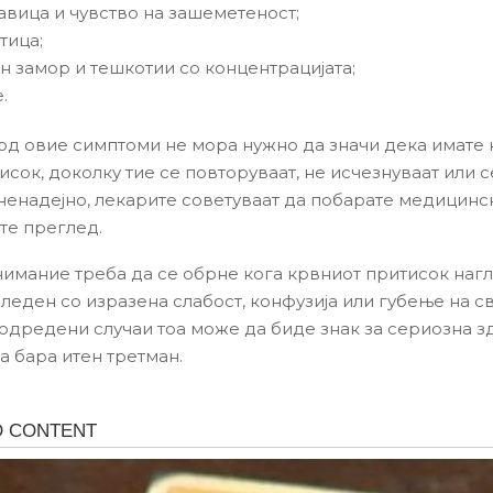
авица и чувство на зашеметеност;
тица;
ан замор и тешкотии со концентрацијата;
.
 од овие симптоми не мора нужно да значи дека имате 
сок, доколку тие се повторуваат, не исчезнуваат или с
 ненадејно, лекарите советуваат да побарате медицин
те преглед.
имание треба да се обрне кога крвниот притисок нагл
леден со изразена слабост, конфузија или губење на св
 одредени случаи тоа може да биде знак за сериозна 
ја бара итен третман.