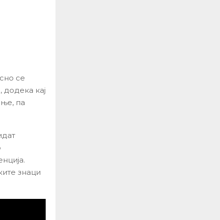
есно се
, додека кај
ње, па
идат
о
нција.
ките знаци