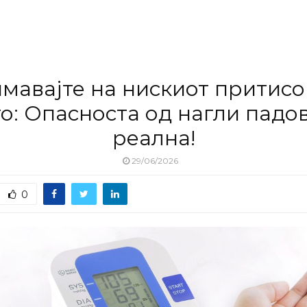
мавајте на нискиот притисо
о: Опасноста од нагли падо
реална!
29/06/2026
0