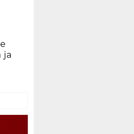
е
 ја