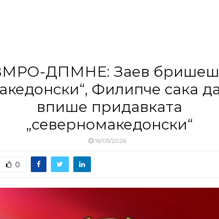
ВМРО-ДПМНЕ: Заев бришеш
акедонски“, Филипче сака да
впише придавката
„северномакедонски“
16/05/2026
0