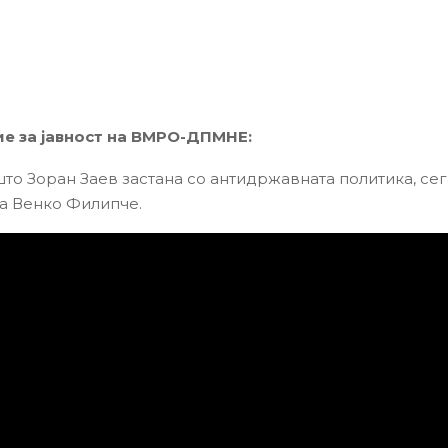
е за јавност на ВМРО-ДПМНЕ:
што Зоран Заев застана со антидржавната политика, сег
а Венко Филипче.