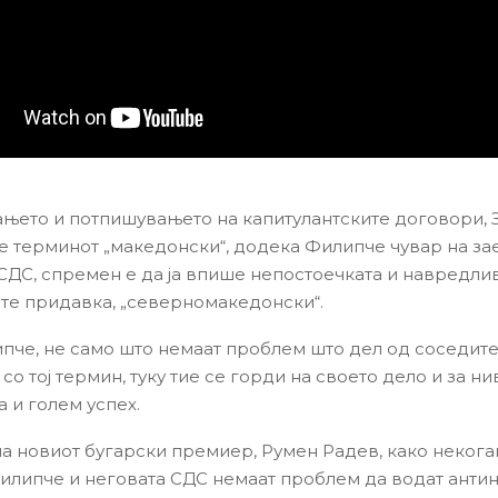
њето и потпишувањето на капитулантските договори, 
е терминот „македонски“, додека Филипче чувар на за
 СДС, спремен е да ја впише непостоечката и навредлив
е придавка, „северномакедонски“.
пче, не само што немаат проблем што дел од соседите
со тој термин, туку тие се горди на своето дело и за ни
 и голем успех.
на новиот бугарски премиер, Румен Радев, како некога
илипче и неговата СДС немаат проблем да водат анти