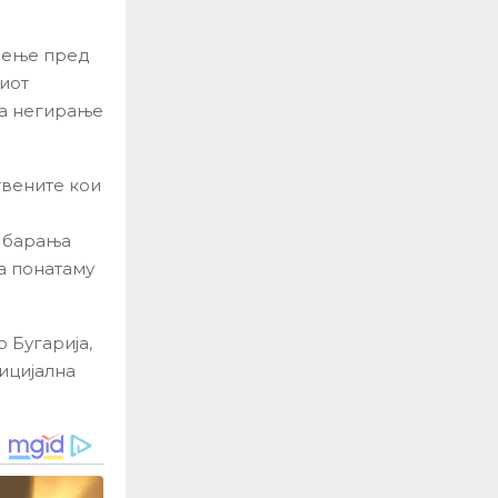
тоење пред
иот
Ова негирање
твените кои
т барања
ка понатаму
 Бугарија,
ицијална