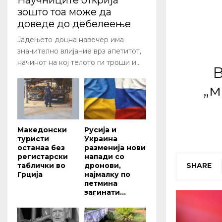
Научниците открија
зошто тоа може да
доведе до дебелеење
Јадењето доцна навечер има
значително влијание врз апетитот,
начинот на кој телото ги троши и...
„м
Македонски
Русија и
туристи
Украина
останаа без
разменија нови
регистарски
напади со
таблички во
дронови,
SHARE
Грција
најмалку по
петмина
загинати...