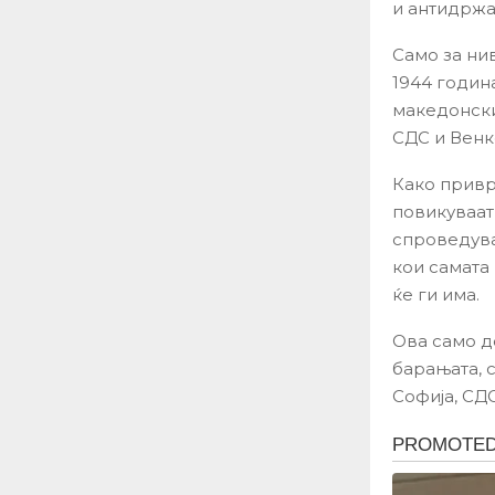
и антидржав
Само за ни
1944 годин
македонски 
СДС и Венк
Како привр
повикуваат
спроведува
кои самата 
ќе ги има.
Ова само д
барањата, 
Софија, СД