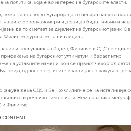
на политика, која е во интерес на бугарските власти.
в, нема ништо лошо Бугарија да го негира нашето пос
а, нашите револуционери и дејци да бидат нивни и наш
јазик да го сметаат за дијалект на бугарскиот јазик. 
о Филипче дури и не го ни гледаат.
заник и послушник на Радев, Филипче и СДС се единс
 прифаќање на бугарскиот ултиматум и бараат итно
ње на уставните измени, кои се првиот чекор од сето
Бугарија, односно нејзините власти, јасно кажуваат де
окажува дека СДС и Венко Филипче се на иста линија со
ставовите и речникот им се исти. Нема разлика меѓу оф
С и Филипче.