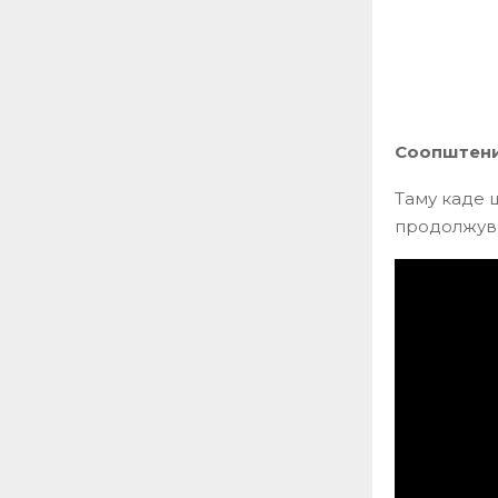
Соопштени
Таму каде 
продолжув