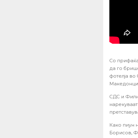
Со прифаќа
да го бриш
фотелја во
Македонцит
СДС и Фили
нарекуваат 
претставува
Како пиун 
Борисов, Ф