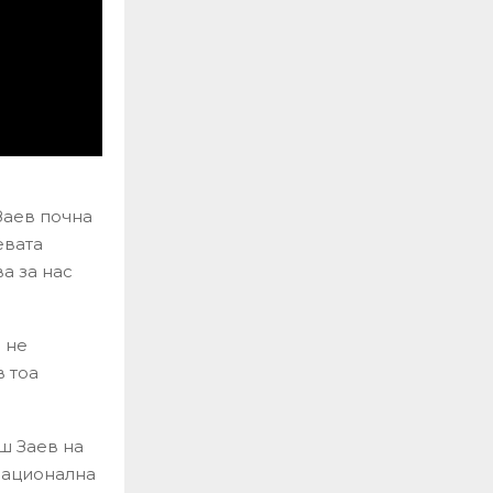
Заев почна
евата
а за нас
 не
в тоа
ш Заев на
национална