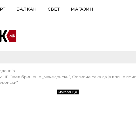
РТ
БАЛКАН
СВЕТ
МАГАЗИН
едонија
Е: Заев бришеше „македонски“, Филипче сака да ја впише при
едонски“
Македонија