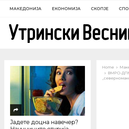
МАКЕДОНИЈА
ЕКОНОМИЈА
СКОПЈЕ
СПО
Home
Мак
ВМРО-ДПМН
„северномак
Јадете доцна навечер?