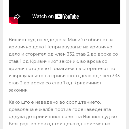
Вишиот суд наведе дека Милиќ е обвинет за
кривично дело Непријавување на кривично
дело и сторител од член 332 став 2 во врска со
став 1 од Кривичниот законик, во врска со
кривичното дело Помагање на сторителот по
извршувањето на кривичното дело од член 333
став 3 во врска со став 1 од Кривичниот
законик.
Како што е наведено во соопштението,
дозволена е жалба против горенаведената
одлука до кривичниот совет на Вишиот суд во
Белград, во рок од три дена од приемот на