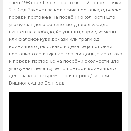
член 498 став 1 во врска со член 211 став 1 точки
2 и 3 од Законот за кривична постапка, односно
поради постоење на посебни околности што
укажуваат дека обвинетиот, доколку биде
пуштен на слобода, ќе уништи, скрие, измени
или фалсификува докази или траги од
кривичното дело, како и дека ќе ја попречи
постапката со влијание врз сведоци, а исто така
и поради постоење на посебни околности што
укажуваат дека тој ќе го повтори кривичното
дело за краток временски период“, изјави
Вишиот суд во Белград.