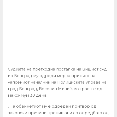
Судијата на претходна постапка на Вишиот суд
во Белград му одреди мерка притвор на
уапсениот началник на Полициската управа на
град Белград, Веселин Милиќ, во траење од
максимум 30 дена.
„На обвинетиот му е одреден притвор од
законски причини пропишани со одредбата од