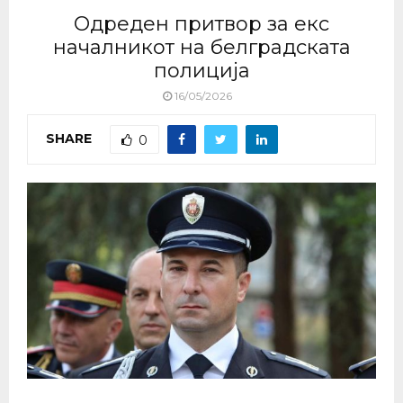
Одреден притвор за екс
началникот на белградската
полиција
16/05/2026
SHARE
0