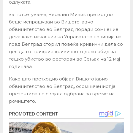
одлуката.
За потсетување, Веселин Милиќ претходно
беше испрашуван во Вишото јавно
обвинителство во Белград поради сомнение
дека како началник на Управата за полиција на
град Белград сторил повеќе кривични дела со
цел да го прикрие кривичното дело обид за
тешко убиство во ресторан во Сењак на 12 мај
годинава.
Како што претходно објави Вишото јавно
обвинителство во Белград, осомничениот ја
презентираше својата одбрана за време на
рочиштето.