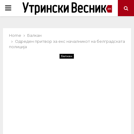
PRIMARY
MENU
Home
Балкан
Одреден притвор за екс началникот на белградската
полиција
Балкан