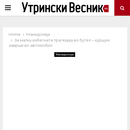
PRIMARY
MENU
Home
Македонија
За малку избегната трагедија во Бутел – куршум
заврши во автомобил
Македонија