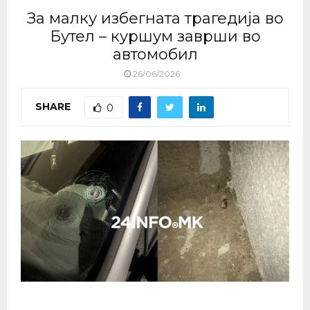
За малку избегната трагедија во
Бутел – куршум заврши во
автомобил
26/06/2026
SHARE
0