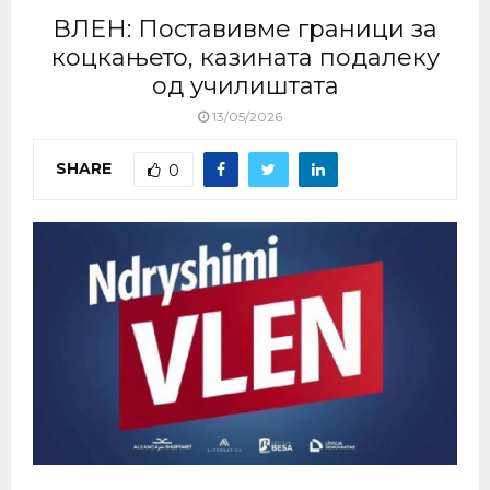
ВЛЕН: Поставивме граници за
коцкањето, казината подалеку
од училиштата
13/05/2026
SHARE
0