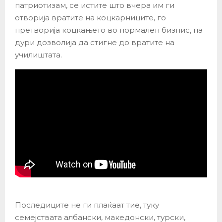
патриотизам, се истите што вчера им ги
отворија вратите на коцкарниците, го
претворија коцкањето во нормален бизнис, па
дури дозволија да стигне до вратите на
училиштата.
Последиците не ги плаќаат тие, туку
семејствата албански, македонски, турски,