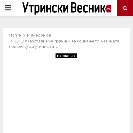
PRIMARY
MENU
Home
Македонија
ВЛЕН: Поставивме граници за коцкањето, казината
подалеку од училиштата
Македонија