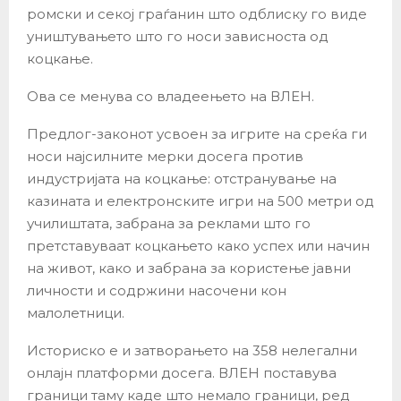
ромски и секој граѓанин што одблиску го виде
уништувањето што го носи зависноста од
коцкање.
Ова се менува со владеењето на ВЛЕН.
Предлог-законот усвоен за игрите на среќа ги
носи најсилните мерки досега против
индустријата на коцкање: отстранување на
казината и електронските игри на 500 метри од
училиштата, забрана за реклами што го
претставуваат коцкањето како успех или начин
на живот, како и забрана за користење јавни
личности и содржини насочени кон
малолетници.
Историско е и затворањето на 358 нелегални
онлајн платформи досега. ВЛЕН поставува
граници таму каде што немало граници, ред