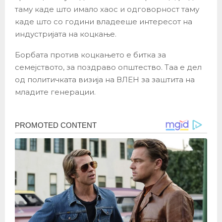
таму каде што имало хаос и одговорност таму
каде што со години владееше интересот на
индустријата на коцкање.
Борбата против коцкањето е битка за
семејството, за поздраво општество. Таа е дел
од политичката визија на ВЛЕН за заштита на
младите генерации.