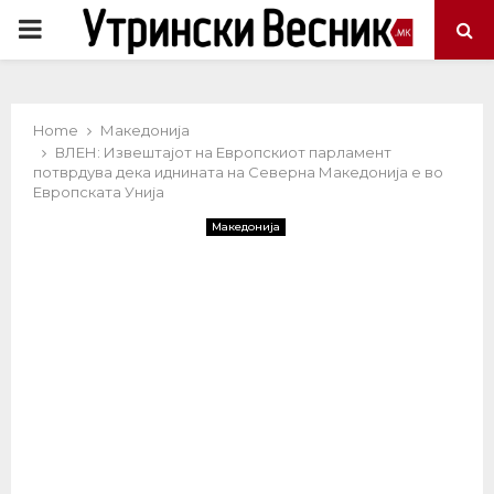
PRIMARY
MENU
Home
Македонија
ВЛЕН: Извештајот на Европскиот парламент
потврдува дека иднината на Северна Македонија е во
Европската Унија
Македонија