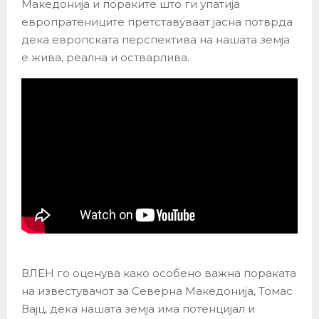
Македонија и пораките што ги упатија
европратениците претставуваат јасна потврда
дека европската перспектива на нашата земја
е жива, реална и остварлива.
ВЛЕН го оценува како особено важна пораката
на известувачот за Северна Македонија, Томас
Вајц, дека нашата земја има потенцијал и