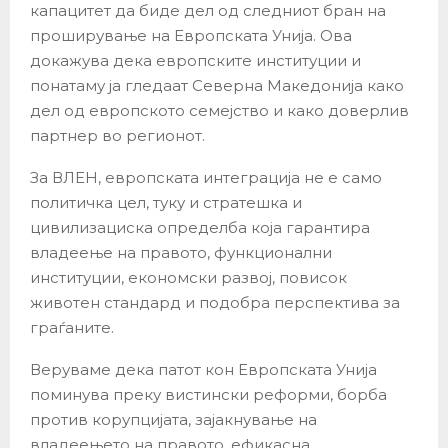
капацитет да биде дел од следниот бран на
проширување на Европската Унија. Ова
докажува дека европските институции и
понатаму ја гледаат Северна Македонија како
дел од европското семејство и како доверлив
партнер во регионот.
За ВЛЕН, европската интеграција не е само
политичка цел, туку и стратешка и
цивилизациска определба која гарантира
владеење на правото, функционални
институции, економски развој, повисок
животен стандард и подобра перспектива за
граѓаните.
Веруваме дека патот кон Европската Унија
поминува преку вистински реформи, борба
против корупцијата, зајакнување на
владеењето на правото, ефикасна