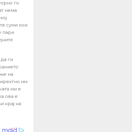
торно го
ат нема
кој
те суми кои
е пари
ејните
 да ги
ранието
ање на
 директно им
ката ми е
ка ова е
и крај на