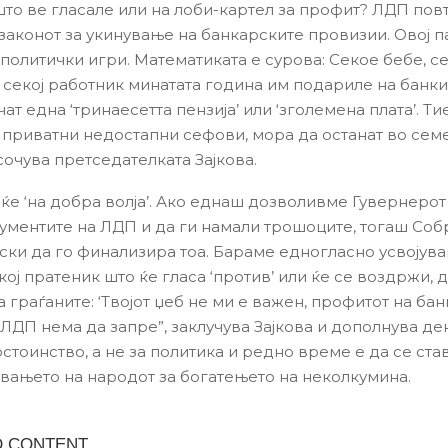
што ве гласале или на лоби-картел за профит? ЛДП пов
законот за укинување на банкарските провизии. Овој п
политички игри. Математиката е сурова: Секое бебе, се
 секој работник минатата година им подариле на банки
ат една ‘тринаесетта пензија’ или ‘зголемена плата’. Ти
 приватни недостапни сефови, мора да останат во сем
сочува претседателката Зајкова.
ќе ‘на добра волја’. Ако еднаш дозволивме Гувернерот
ументите на ЛДП и да ги намали трошоците, тогаш Соб
ски да го финализира тоа. Бараме едногласно усвојув
кој пратеник што ќе гласа ‘против’ или ќе се воздржи,
 граѓаните: ‘Твојот џеб не ми е важен, профитот на бан
 ЛДП нема да запре”, заклучува Зајкова и дополнува де
стоинство, а не за политика и редно време е да се став
ањето на народот за богатењето на неколкумина.