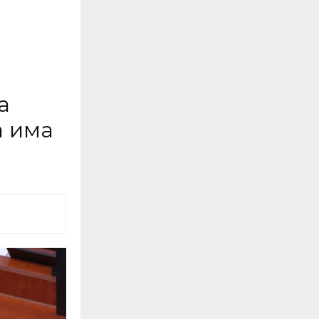
а
а има