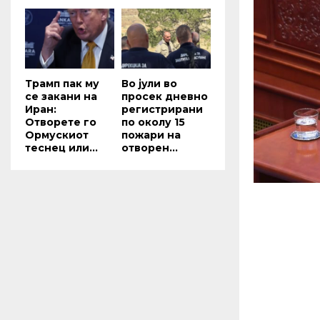
Трамп пак му
Во јули во
се закани на
просек дневно
Иран:
регистрирани
Отворете го
по околу 15
Ормускиот
пожари на
теснец или...
отворен...