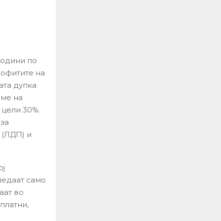
години по
рофитите на
ата дупка
име на
 цели 30%.
 за
 (ЛДП) и
ој
гледаат само
аат во
платни,