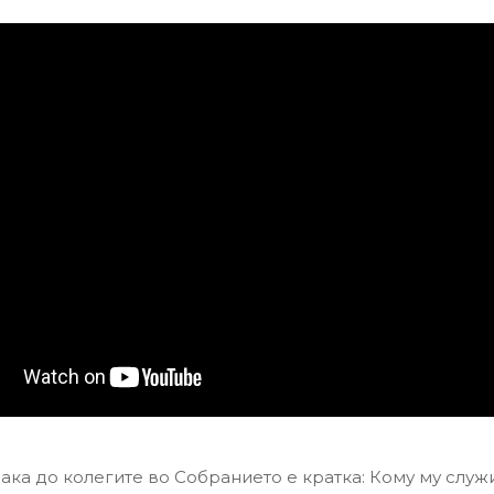
рака до колегите во Собранието е кратка: Кому му служ