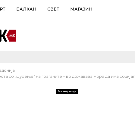
РТ
БАЛКАН
СВЕТ
МАГАЗИН
едонија
оста со „шурење” на граѓаните – во државава мора да има соција
Македонија