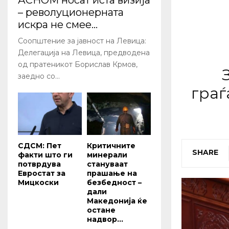
АСНОМ носат иста визија
– револуционерната
искра не смее...
Соопштение за јавност на Левица:
Делегација на Левица, предводена
од пратеникот Борислав Крмов,
заедно со...
граѓ
СДСМ: Пет
Критичните
SHARE
факти што ги
минерали
потврдува
стануваат
Евростат за
прашање на
Мицкоски
безбедност –
дали
Македонија ќе
остане
надвор...