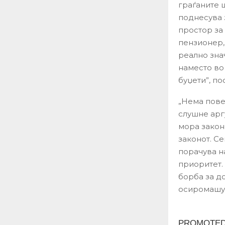
граѓаните 
поднесува 
простор за 
пензионер,
реално знач
наместо во
буџети”, по
„Нема пове
слушне арг
мора закон
законот. Се
порачува на
приоритет.
борба за до
осиромашув