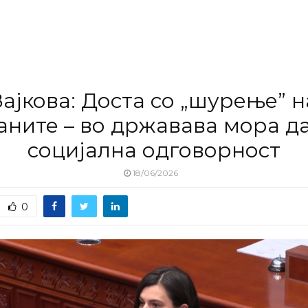
Зајкова: Доста со „шурење” н
аните – во државава мора д
социјална одговорност
18/06/2026
0