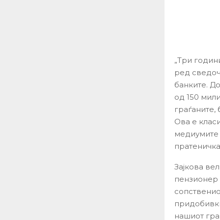
„Три години
ред сведоч
банките. Д
од 150 мил
граѓаните,
Ова е класи
медиумите 
пратеничка
Зајкова вел
пензионер и
сопственио
придобивки
нашиот граѓ