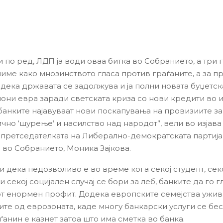
 по ред, ЛДП ја води оваа битка во Собранието, а три 
име како мнозинството гласа против граѓаните, а за п
одека државата се задолжува и ја полни новата буџетск
иони евра заради светската криза со нови кредити во 
 банките најавуваат нови поскапувања на провизиите за
чно ‘шурење’ и насилство над народот”, вели во изјава
претседателката на Либерално-демократската партија
 во Собранието, Моника Зајкова.
и дека недозволиво е во време кога секој студент, сек
 секој социјален случај се бори за леб, банките да го 
т енормен профит. Додека европските семејства ужив
те од еврозоната, каде многу банкарски услуги се бес
анин е казнет затоа што има сметка во банка.