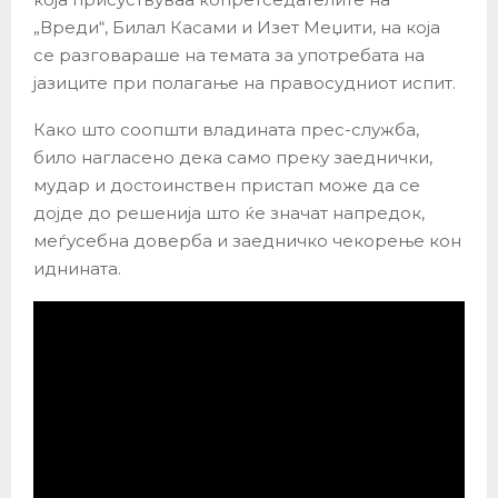
„Вреди“, Билал Касами и Изет Меџити, на која
се разговараше на темата за употребата на
јазиците при полагање на правосудниот испит.
Како што соопшти владината прес-служба,
било нагласено дека само преку заеднички,
мудар и достоинствен пристап може да се
дојде до решенија што ќе значат напредок,
меѓусебна доверба и заедничко чекорење кон
иднината.