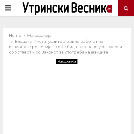
PRIMARY
MENU
Home
Македонија
Владата: Институциите активно работат на
изнаоѓање решенија што ќе бидат целосно усогласени
со Уставот и со Законот за употреба на јазиците
Македонија