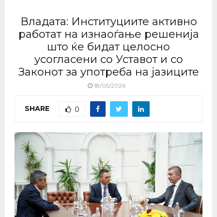
Владата: Институциите активно
работат на изнаоѓање решенија
што ќе бидат целосно
усогласени со Уставот и со
Законот за употреба на јазиците
18/05/2026
SHARE
0