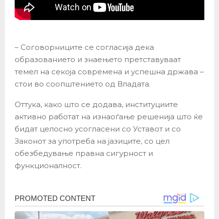
– Соговорниците се согласија дека
образованието и знаењето претставуваат
темел на секоја современа и успешна држава –
стои во соопштението од Владата.
Оттука, како што се додава, институциите
активно работат на изнаоѓање решенија што ќе
бидат целосно усогласени со Уставот и со
Законот за употреба на јазиците, со цел
обезбедување правна сигурност и
функционалност.