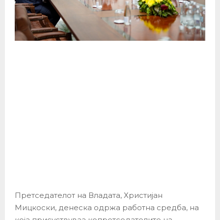
Претседателот на Владата, Христијан
Мицкоски, денеска одржа работна средба, на
која присуствуваа копретседателите на