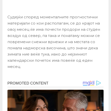
Судејќи според моменталните прогностички
материјали со кои располагам, се до крајот на
овој месец ќе има почести продори на студен
воздух од север, па така и понатаму можни се
повремени снежни врнежи и на местата со
помала надморска височина, што значи дека
зимата ние веќе тука, иако до нејзиниот
календарски почеток има повеќе од еден
месец.