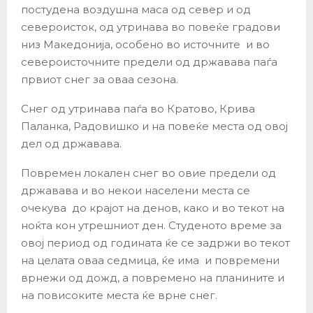
постудена воздушна маса од север и од
североисток, од утринава во повеќе градови
низ Македонија, особено во источните и во
североисточните предели од државава паѓа
првиот снег за оваа сезона.
Снег од утринава паѓа во Кратово, Крива
Паланка, Радовишко и на повеќе места од овој
дел од државава.
Повремен локален снег во овие предели од
државава и во некои населени места се
очекува до крајот на денов, како и во текот на
ноќта кон утрешниот ден. Студеното време за
овој период од годината ќе се задржи во текот
на целата оваа седмица, ќе има и повремени
врнежи од дожд, а повремено на планините и
на повисоките места ќе врне снег.