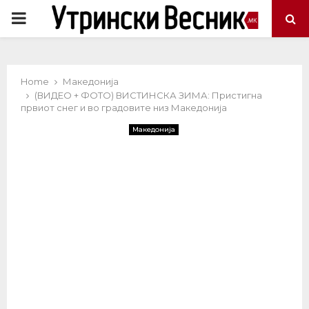
PRIMARY
MENU
Home
Македонија
(ВИДЕО + ФОТО) ВИСТИНСКА ЗИМА: Пристигна
првиот снег и во градовите низ Македонија
Македонија