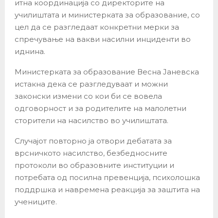
итна координација со директорите на
училиштата и министерката за образование, со
цел да се разгледаат конкретни мерки за
спречување на вакви насилни инциденти во
иднина.
Министерката за образование Весна Јаневска
истакна дека се разгледуваат и можни
законски измени со кои би се вовела
одговорност и за родителите на малолетни
сторители на насилство во училиштата.
Случајот повторно ја отвори дебатата за
врсничкото насилство, безбедносните
протоколи во образовните институции и
потребата од посилна превенција, психолошка
поддршка и навремена реакција за заштита на
учениците.