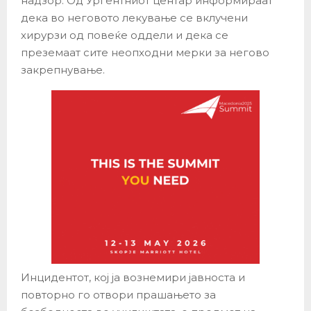
надзор. Од Ургентниот центар информираат
дека во неговото лекување се вклучени
хирурзи од повеќе оддели и дека се
преземаат сите неопходни мерки за негово
закрепнување.
Инцидентот, кој ја вознемири јавноста и
повторно го отвори прашањето за