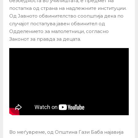
безбедноста во училиштата, е предмет на
постапка од страна на надлежните институции.
Од Јавното обвинителство соопштија дека по
случајот постапува јавен обвинител од
Одделението за малолетници, согласно
Законот за правда за децата.
Во меѓувреме, од Општина Гази Баба најавија