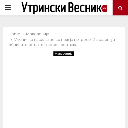
PRIMARY
MENU
Home
Македонија
Ученичко насилство со нож ја потресе Македонија –
обвинителството отвори постапка
Македонија