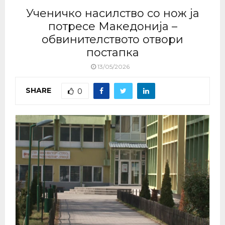
Ученичко насилство со нож ја
потресе Македонија –
обвинителството отвори
постапка
13/05/2026
SHARE
0