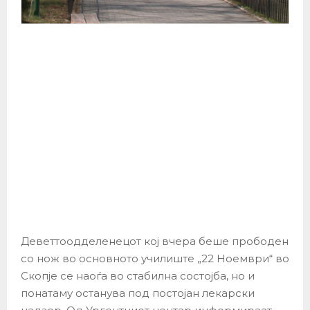
Деветтоодделенецот кој вчера беше прободен
со нож во основното училиште „22 Ноември“ во
Скопје се наоѓа во стабилна состојба, но и
понатаму останува под постојан лекарски