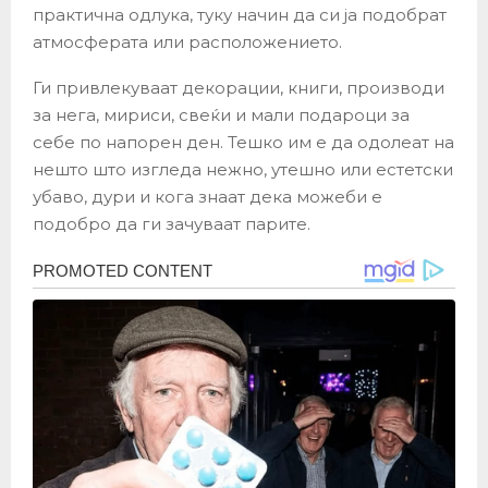
практична одлука, туку начин да си ја подобрат
атмосферата или расположението.
Ги привлекуваат декорации, книги, производи
за нега, мириси, свеќи и мали подароци за
себе по напорен ден. Тешко им е да одолеат на
нешто што изгледа нежно, утешно или естетски
убаво, дури и кога знаат дека можеби е
подобро да ги зачуваат парите.