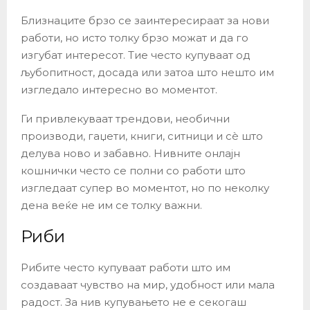
Близнаците брзо се заинтересираат за нови
работи, но исто толку брзо можат и да го
изгубат интересот. Тие често купуваат од
љубопитност, досада или затоа што нешто им
изгледало интересно во моментот.
Ги привлекуваат трендови, необични
производи, гаџети, книги, ситници и сè што
делува ново и забавно. Нивните онлајн
кошнички често се полни со работи што
изгледаат супер во моментот, но по неколку
дена веќе не им се толку важни.
Риби
Рибите често купуваат работи што им
создаваат чувство на мир, удобност или мала
радост. За нив купувањето не е секогаш