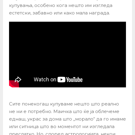
купувања, особено кога нешто им изгледа
естетски, забавно или како мала награда.
Сите понекогаш купуваме нешто што реално
не ни е потребно. Маичка што ќе ја облечеме
еднаш, украс за дома што „морало“ да го имаме
или ситница што во моментот ни изгледала
преслатко. Но, според астрологијата, некои