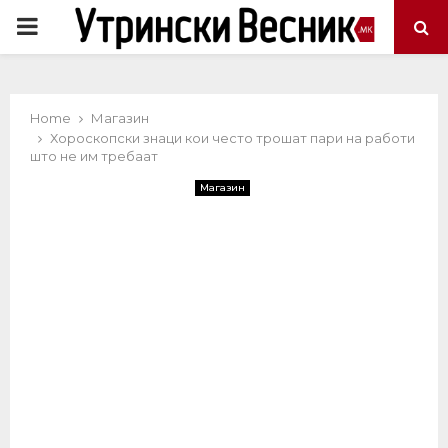
PRIMARY
MENU
Home
Магазин
Хороскопски знаци кои често трошат пари на работи
што не им требаат
Магазин