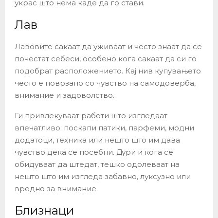
украс што нема каде да го стави.
Лав
Лавовите сакаат да уживаат и често знаат да се
почестат себеси, особено кога сакаат да си го
подобрат расположението. Кај нив купувањето
често е поврзано со чувство на самодоверба,
внимание и задоволство.
Ги привлекуваат работи што изгледаат
впечатливо: поскапи патики, парфеми, модни
додатоци, техника или нешто што им дава
чувство дека се посебни. Дури и кога се
обидуваат да штедат, тешко одолеваат на
нешто што им изгледа забавно, луксузно или
вредно за внимание.
Близнаци