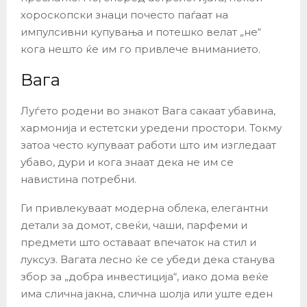
хороскопски знаци почесто паѓаат на
импулсивни купувања и потешко велат „не“
кога нешто ќе им го привлече вниманието.
Вага
Луѓето родени во знакот Вага сакаат убавина,
хармонија и естетски уредени простори. Токму
затоа често купуваат работи што им изгледаат
убаво, дури и кога знаат дека не им се
навистина потребни.
Ги привлекуваат модерна облека, елегантни
детали за домот, свеќи, чаши, парфеми и
предмети што оставаат впечаток на стил и
луксуз. Вагата лесно ќе се убеди дека станува
збор за „добра инвестиција“, иако дома веќе
има слична јакна, слична шолја или уште еден