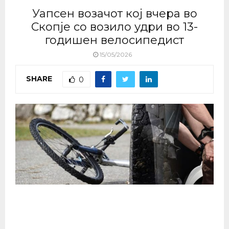
Уапсен возачот кој вчера во
Скопје со возило удри во 13-
годишен велосипедист
15/05/2026
SHARE
0