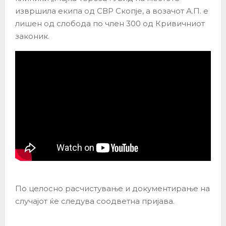
извршила екипа од СВР Скопје, а возачот А.П. е
лишен од слобода по член 300 од Кривичниот
законик.
По целосно расчистување и документирање на
случајот ќе следува соодветна пријава.