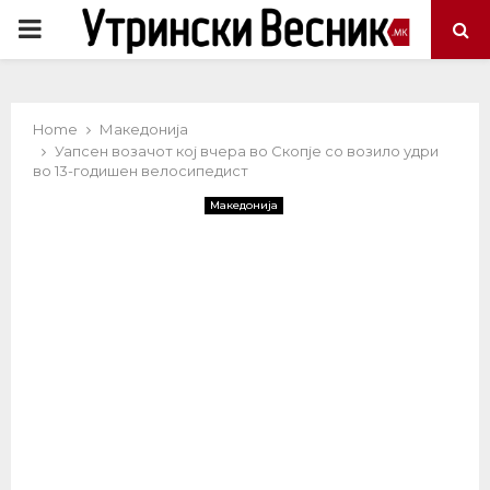
PRIMARY
MENU
Home
Македонија
Уапсен возачот кој вчера во Скопје со возило удри
во 13-годишен велосипедист
Македонија