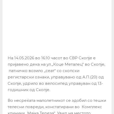
На 14.05.2026 во 16:10 часот во СВР Скопје е
пријавено дека на ул.„Коце Металец“ во Скопје,
патничко возило „сеат“ со скопски
регистарски ознаки, управувано од А.П.(20) од
Скопје, удрило во велосипед управуван од 13-
годишник од Скопје.
Во несреќата малолетникот се здобил со тешки
телесни повреди, констатирани во Комплекс
клиники „Мајка Тереза“. Увид на местото