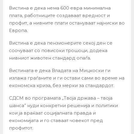
Вистина е дека нема 600 евра минимална
плата, работниците создаваат вредност и
профит, а нивните плати остануваат најниски во
Европа.
Вистина е дека пензионерите секој ден се
соочуваат со повисоки трошоци, додека
нивниот животен стандард опаѓа.
Вистината е дека Владата на Мицкоски ги
излажа граѓаните и ги остави сами во време на
економска криза, без мерки за стандардот.
СДСМ во програмата „Твоја држава – твоја
шанса” нуди конкретни решенија и политики
кои ја враќаат социјалната правда и
економијата и го ставаат човекот пред
профитот.