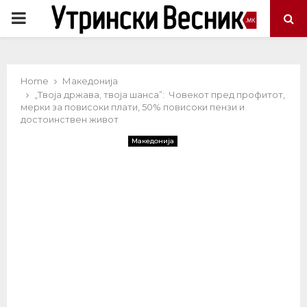
PRIMARY
MENU
Home
Македонија
„Твоја држава, твоја шанса”: Човекот пред профитот,
мерки за повисоки плати, 50% повисоки пензи и
достоинствен живот
Македонија