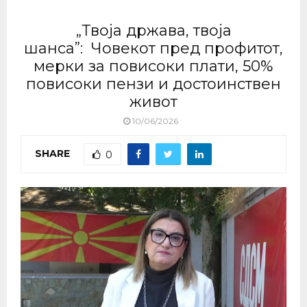
„Твоја држава, твоја
шанса”: Човекот пред профитот,
мерки за повисоки плати, 50%
повисоки пензи и достоинствен
живот
10/06/2026
SHARE
0