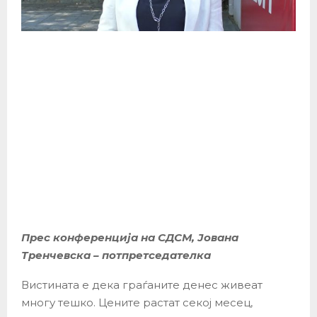
Прес конференција на СДСМ, Јована
Тренчевска – потпретседателка
Вистината е дека граѓаните денес живеат
многу тешко. Цените растат секој месец,