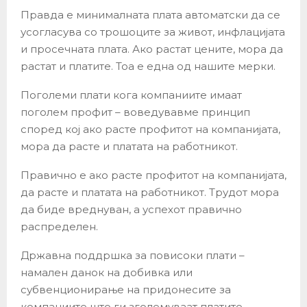
Правда е минималната плата автоматски да се
усогласува со трошоците за живот, инфлацијата
и просечната плата. Ако растат цените, мора да
растат и платите. Тоа е една од нашите мерки.
Поголеми плати кога компаниите имаат
поголем профит – воведувавме принцип
според кој ако расте профитот на компанијата,
мора да расте и платата на работникот.
Правично е ако расте профитот на компанијата,
да расте и платата на работникот. Трудот мора
да биде вреднуван, а успехот правично
распределен.
Државна поддршка за повисоки плати –
намален данок на добивка или
субвенционирање на придонесите за
компаниите што ги зголемуваат платите.