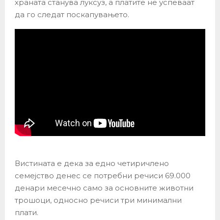
храната станува луксуз, а платите не успеваат
да го следат поскапувањето.
Вистината е дека за едно четиричлено
семејство денес се потребни речиси 69.000
денари месечно само за основните животни
трошоци, односно речиси три минимални
плати.