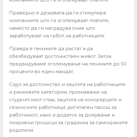
Праведно е државата да ги стимулира
компаниите што ги зголемуваат платите,
наместо да ги наградува оние што
заработуваат на грбот на работниците.
Правда е пензиите да растат и да
обезбедуваат достоинствен живот. Затоа
предвидуваме зголемување на пензиите до 50
проценти во еден мандат.
Сојуз за достоинство и заштита на работниците
и ранливите категории, признавање на
студентскиот стаж, заштита на хонорарците и
сезонските работници, дигитален пасош за
работникот, како и додаток за домување и
покриени трошоци за градинка за самохраните
родители.