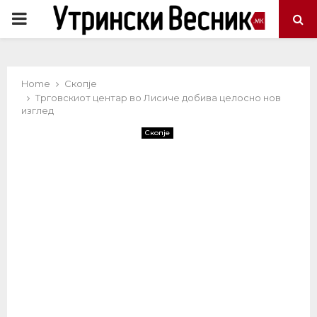
PRIMARY
MENU
Home
Скопје
Трговскиот центар во Лисиче добива целосно нов
изглед
Скопје