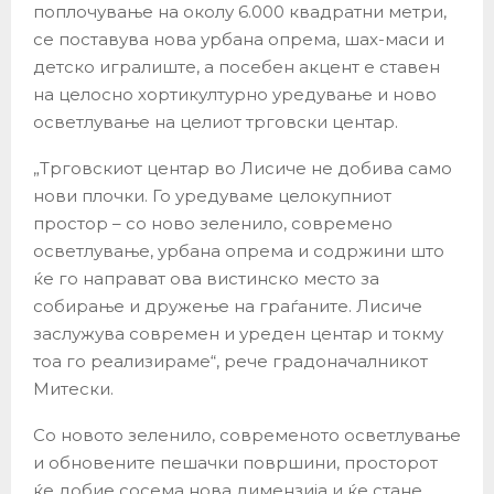
поплочување на околу 6.000 квадратни метри,
се поставува нова урбана опрема, шах-маси и
детско игралиште, а посебен акцент е ставен
на целосно хортикултурно уредување и ново
осветлување на целиот трговски центар.
„Трговскиот центар во Лисиче не добива само
нови плочки. Го уредуваме целокупниот
простор – со ново зеленило, современо
осветлување, урбана опрема и содржини што
ќе го направат ова вистинско место за
собирање и дружење на граѓаните. Лисиче
заслужува современ и уреден центар и токму
тоа го реализираме“, рече градоначалникот
Митески.
Со новото зеленило, современото осветлување
и обновените пешачки површини, просторот
ќе добие сосема нова димензија и ќе стане