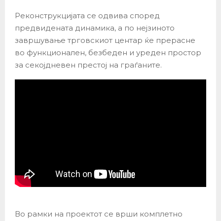
Реконструкцијата се одвива според
предвидената динамика, а по нејзиното
завршување трговскиот центар ќе прерасне
во функционален, безбеден и уреден простор
за секојдневен престој на граѓаните.
Во рамки на проектот се врши комплетно