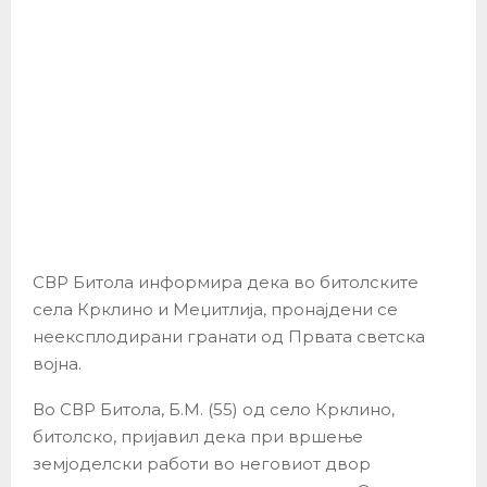
СВР Битола информира дека во битолските
села Крклино и Меџитлија, пронајдени се
неексплодирани гранати од Првата светска
војна.
Во СВР Битола, Б.М. (55) од село Крклино,
битолско, пријавил дека при вршење
земјоделски работи во неговиот двор