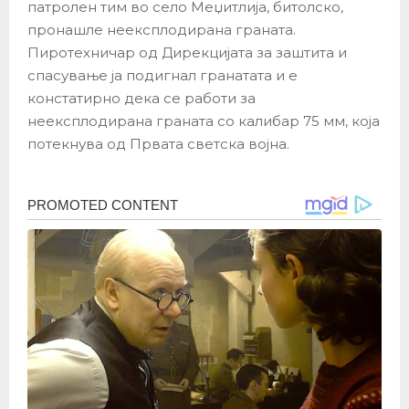
патролен тим во село Меџитлија, битолско,
пронашле неексплодирана граната.
Пиротехничар од Дирекцијата за заштита и
спасување ја подигнал гранатата и е
констатирно дека се работи за
неексплодирана граната со калибар 75 мм, која
потекнува од Првата светска војна.