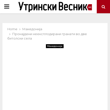
PRIMARY
MENU
Home
Македонија
Пронајдени неексплодирани гранати во две
битолски села
Македонија