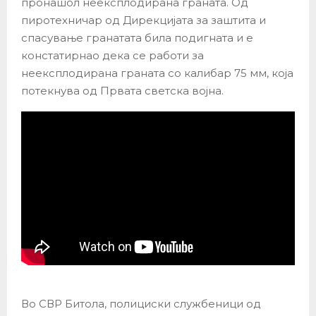
пронашол неексплодирана граната. Од
пиротехничар од Дирекцијата за заштита и
спасување гранатата била подигната и е
констатирнао дека се работи за
неексплодирана граната со калибар 75 мм, која
потекнува од Првата светска војна.
Во СВР Битола, полициски службеници од