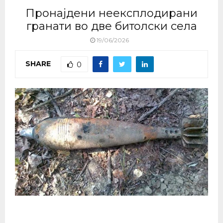
Пронајдени неексплодирани
гранати во две битолски села
19/06/2026
SHARE
0