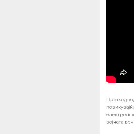
Претходно,
повикувајќ
електронс
војната веч