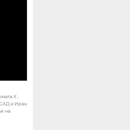
ормата
X
,
 САД и Иран
е на