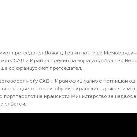
киот претседател Доналд Трамп потпиша Меморандум
меѓу САД и Иран за прекин на војната со Иран во Верса
ше со францускиот претседател.
 договорот меѓу САД и Иран официјално е потпишан од
лите на двете страни, објавија иранските државни мед
го портпаролот на иранското Министерство за надвор
маил Багеи.