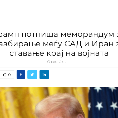
рамп потпиша меморандум 
азбирање меѓу САД и Иран 
ставање крај на војната
18/06/2026
0