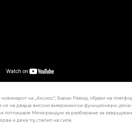
 новинарот на „Аксиос“, Барак Равид, објави на платф
и се на двајца високи американски функционери, дека
ки потпишале Меморандум за разбирање за завршувањ
ерва и дека тој стапил на сила.