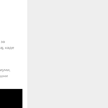
 за
ј, каде
иуми,
ешни