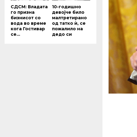
СДСМ: Владата
10-годишно
го призна
девојче било
бизнисот со
малтретирано
вода во време
од татко ѝ, се
кога Гостивар
пожалило на
се...
дедо си