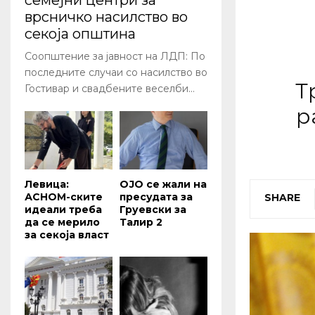
семејни центри за
врсничко насилство во
секоја општина
Соопштение за јавност на ЛДП: По
последните случаи со насилство во
Т
Гостивар и свадбените веселби...
р
Левица:
ОЈО се жали на
АСНОМ-ските
пресудата за
SHARE
идеали треба
Груевски за
да се мерило
Талир 2
за секоја власт