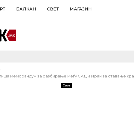
РТ
БАЛКАН
СВЕТ
МАГАЗИН
т
пиша меморандум за разбирање меѓу САД и Иран за ставање крај
Свет