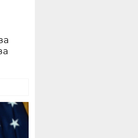
за
за