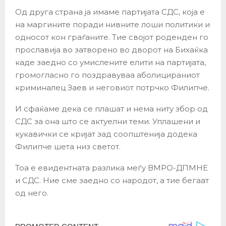
Од друга страна ја имаме партијата СДС, која е
на маргините поради нивните лоши политики и
односот кон граѓаните. Тие својот роденден го
прославија во затворено во дворот на Бихаќка
каде заедно со умислените елити на партијата,
громогласно го поздравуваа аболицираниот
криминалец Заев и неговиот потрчко Филипче.
И сфаќаме дека се плашат и нема ниту збор од
СДС за она што се актуелни теми. Уплашени и
кукавички се кријат зад соопштенија додека
Филипче шета низ светот.
Тоа е евидентната разлика меѓу ВМРО-ДПМНЕ
и СДС. Ние сме заедно со народот, а тие бегаат
од него.