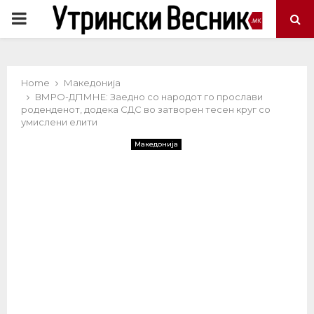
PRIMARY
MENU
Home
Македонија
ВМРО-ДПМНЕ: Заедно со народот го прослави
роденденот, додека СДС во затворен тесен круг со
умислени елити
Македонија