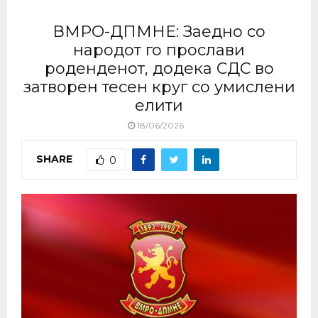
ВМРО-ДПМНЕ: Заедно со
народот го прослави
роденденот, додека СДС во
затворен тесен круг со умислени
елити
18/06/2026
SHARE
0