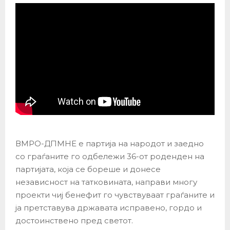
ВМРО-ДПМНЕ е партија на народот и заедно
со граѓаните го одбележи 36-от роденден на
партијата, која се бореше и донесе
независност на татковината, направи многу
проекти чиј бенефит го чувствуваат граѓаните и
ја претставува државата исправено, гордо и
достоинствено пред светот.