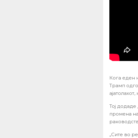
Кога еден 
Трамп одгов
ајатолахот, 
Тој додаде
промена на
раководств
„Сите во р