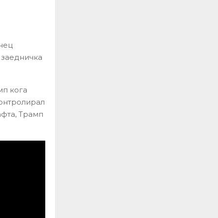
нец
 заедничка
мп кога
контролирал
афта, Трамп