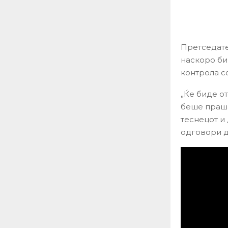
Претседате
наскоро би
контрола с
„Ќе биде о
беше праша
теснецот и
одговори д