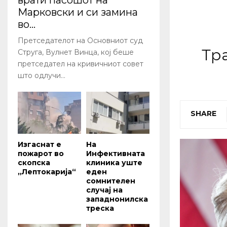
врати пасошот на
Марковски и си замина
во...
Претседателот на Основниот суд
Тр
Струга, Вулнет Винца, кој беше
претседател на кривичниот совет
што одлучи...
SHARE
Изгаснат е
На
пожарот во
Инфективната
скопска
клиника уште
„Лептокарија“
еден
сомнителен
случај на
западнонилска
треска