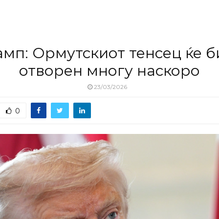
амп: Ормутскиот тенсец ќе б
отворен многу наскоро
23/03/2026
0