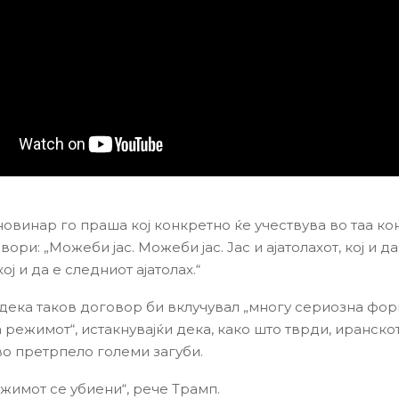
новинар го праша кој конкретно ќе учествува во таа ко
ори: „Можеби јас. Можеби јас. Јас и ајатолахот, кој и да
кој и да е следниот ајатолах.“
 дека таков договор би вклучувал „многу сериозна фор
 режимот“, истакнувајќи дека, како што тврди, иранско
о претрпело големи загуби.
ежимот се убиени“, рече Трамп.