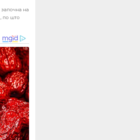
 започна на
, по што