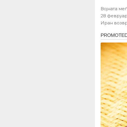
Војната ме
28 февруар
Иран возвр