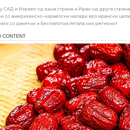
ѓу САД и Израел од една страна и Иран од друга страна
и со американско-израелски напади врз ирански цели
ати со ракетни и беспилотни летала низ регионот.