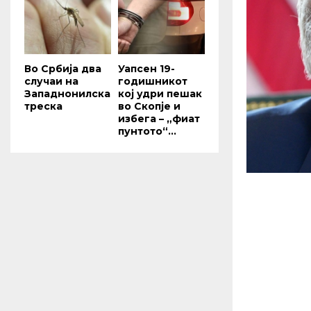
Во Србија два
Уапсен 19-
случaи на
годишникот
Западнонилска
кој удри пешак
треска
во Скопје и
избега – „фиат
пунтото“...