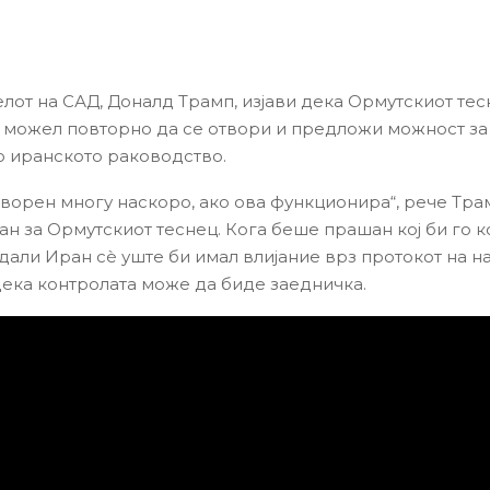
лот на САД, Доналд Трамп, изјави дека Ормутскиот тес
 можел повторно да се отвори и предложи можност за
о иранското раководство.
творен многу наскоро, ако ова функционира“, рече Тра
н за Ормутскиот теснец. Кога беше прашан кој би го 
 дали Иран сè уште би имал влијание врз протокот на н
ека контролата може да биде заедничка.