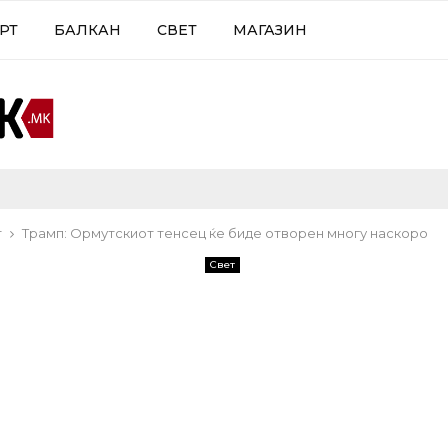
РТ
БАЛКАН
СВЕТ
МАГАЗИН
т
Трамп: Ормутскиот тенсец ќе биде отворен многу наскоро
Свет