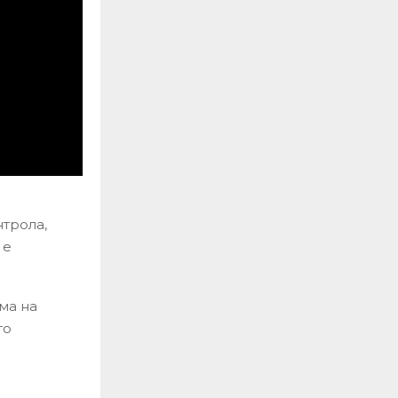
нтрола,
 е
ма на
то