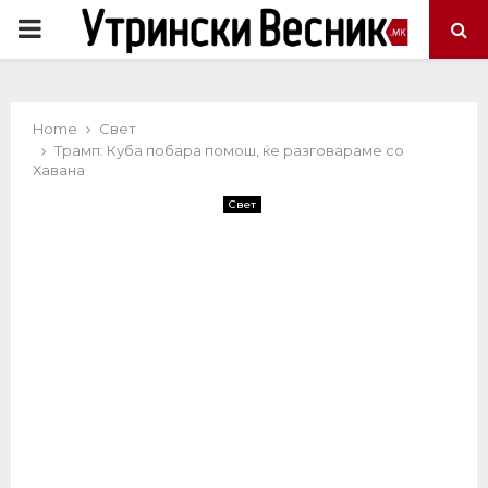
PRIMARY
MENU
Home
Свет
Трамп: Куба побара помош, ќе разговараме со
Хавана
Свет