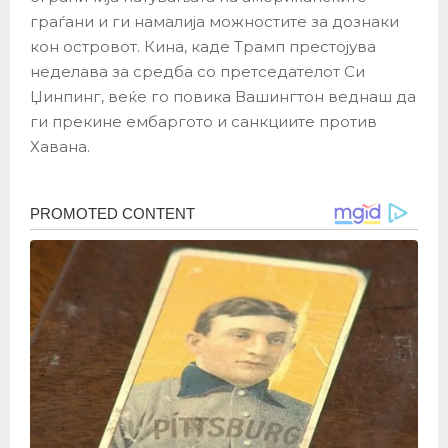
граѓани и ги намалија можностите за дознаки
кон островот. Кина, каде Трамп престојува
неделава за средба со претседателот Си
Џинпинг, веќе го повика Вашингтон веднаш да
ги прекине ембаргото и санкциите против
Хавана.