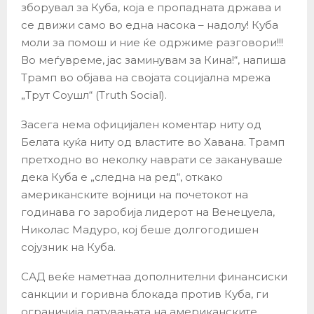
зборувал за Куба, која е пропадната држава и
се движи само во една насока – надолу! Куба
моли за помош и ние ќе одржиме разговори!!!
Во меѓувреме, јас заминувам за Кина!“, напиша
Трамп во објава на својата социјална мрежа
„Трут Соушл“ (Truth Social).
Засега нема официјален коментар ниту од
Белата куќа ниту од властите во Хавана. Трамп
претходно во неколку наврати се закануваше
дека Куба е „следна на ред“, откако
американските војници на почетокот на
годинава го заробија лидерот на Венецуела,
Николас Мадуро, кој беше долгогодишен
сојузник на Куба.
САД веќе наметнаа дополнителни финансиски
санкции и горивна блокада против Куба, ги
ограничија патувањата на американските