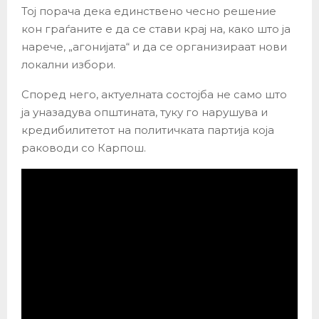
Тој порача дека единствено чесно решение
кон граѓаните е да се стави крај на, како што ја
нарече, „агонијата“ и да се организираат нови
локални избори.
Според него, актуелната состојба не само што
ја уназадува општината, туку го нарушува и
кредибилитетот на политичката партија која
раководи со Карпош.