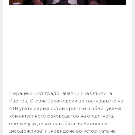
Поранешниот градоначалник на Општина
Карпош Стевче Јакимовски во гостувањето на
4ТВ упати серија остри критики и обвинувања
кон актуелното раководство на општината,
оценувајќи дека состојбата во Карпош е
„неодржлива“ и „невидена во историјата на