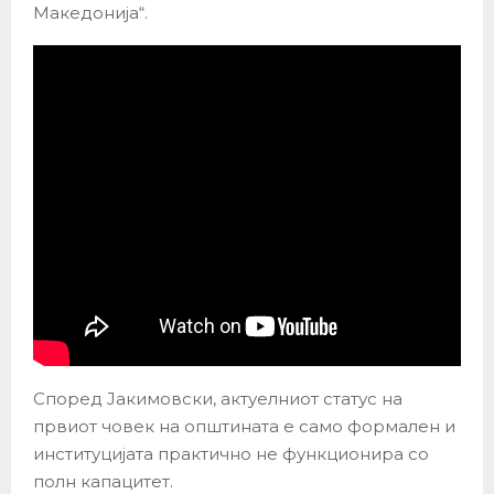
Македонија“.
Според Јакимовски, актуелниот статус на
првиот човек на општината е само формален и
институцијата практично не функционира со
полн капацитет.