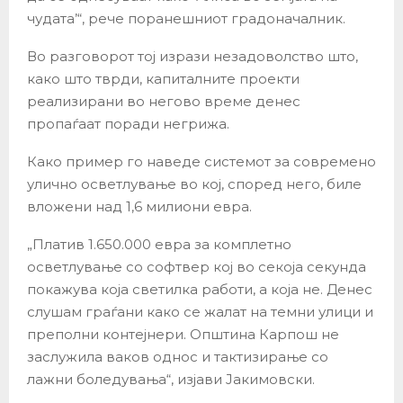
чудата’“, рече поранешниот градоначалник.
Во разговорот тој изрази незадоволство што,
како што тврди, капиталните проекти
реализирани во негово време денес
пропаѓаат поради негрижа.
Како пример го наведе системот за современо
улично осветлување во кој, според него, биле
вложени над 1,6 милиони евра.
„Платив 1.650.000 евра за комплетно
осветлување со софтвер кој во секоја секунда
покажува која светилка работи, а која не. Денес
слушам граѓани како се жалат на темни улици и
преполни контејнери. Општина Карпош не
заслужила ваков однос и тактизирање со
лажни боледувања“, изјави Јакимовски.