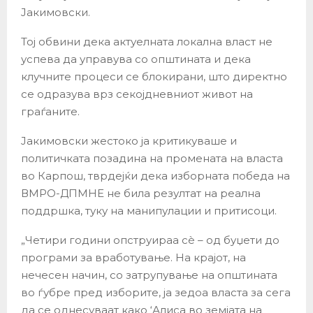
Јакимовски.
Тој обвини дека актуелната локална власт не
успева да управува со општината и дека
клучните процеси се блокирани, што директно
се одразува врз секојдневниот живот на
граѓаните.
Јакимовски жестоко ја критикуваше и
политичката позадина на промената на власта
во Карпош, тврдејќи дека изборната победа на
ВМРО-ДПМНЕ не била резултат на реална
поддршка, туку на манипулации и притисоци.
„Четири години опструираа сè – од буџети до
програми за вработување. На крајот, на
нечесен начин, со затрупување на општината
во ѓубре пред изборите, ја зедоа власта за сега
да се однесуваат како ‘Алиса во земјата на