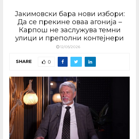
Јакимовски бара нови избори:
Да се прекине оваа агонија –
Карпош не заслужува темни
улици и преполни контејнери
12/05/2026
SHARE
0