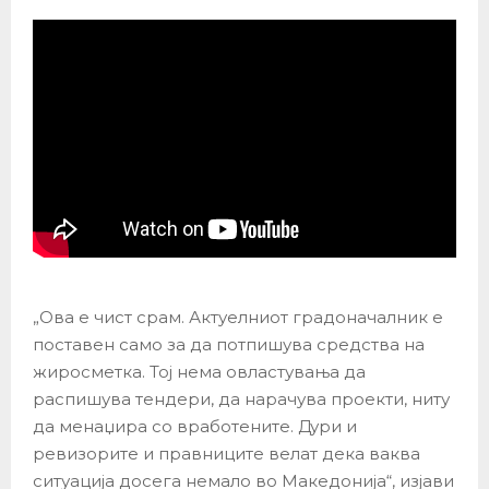
„Ова е чист срам. Актуелниот градоначалник е
поставен само за да потпишува средства на
жиросметка. Тој нема овластувања да
распишува тендери, да нарачува проекти, ниту
да менаџира со вработените. Дури и
ревизорите и правниците велат дека ваква
ситуација досега немало во Македонија“, изјави