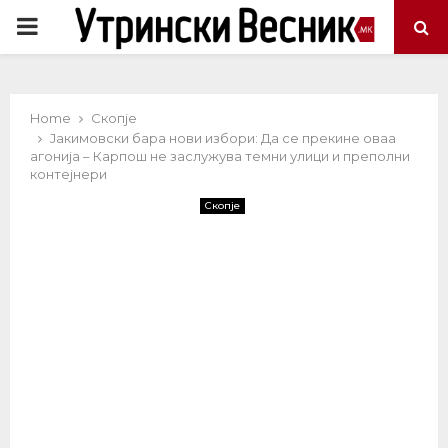
PRIMARY
MENU
Home
Скопје
Јакимовски бара нови избори: Да се прекине оваа
агонија – Карпош не заслужува темни улици и преполни
контејнери
Скопје