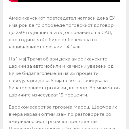
Американскиот претседател нагласи дека ЕУ
има рок да го спроведе трговскиот договор
до 250-годишнината од основањето на САД,
што годинава ќе биде одбележана на
националниот празник – 4 Јули.
На 1 мај Трамп објави дека американските
царини за автомобили и камиони увезени од
ЕУ ќе бидат зголемени на 25 проценти,
наведувајќи дека Унијата не го почитувала
билатералниот трговски договор. Во моментов
царините изнесуваат 15 проценти.
Еврокомесарот за трговија Марош Шефчовиќ
вчера изрази оптимизам по разговорите со
американскиот трговски претставник
Џејмисон Грир, оценувајќи дека двете страни