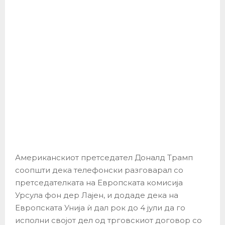
Американскиот претседател Доналд Трамп
соопшти дека телефонски разговарал со
претседателката на Европската комисија
Урсула фон дер Лајен, и додаде дека на
Европската Унија ѝ дал рок до 4 јули да го
исполни својот дел од трговскиот договор со