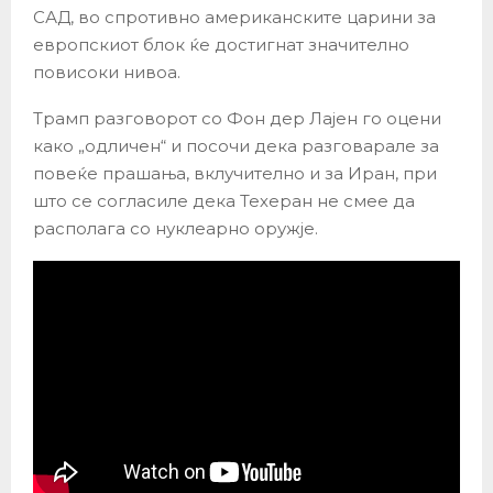
САД, во спротивно американските царини за
европскиот блок ќе достигнат значително
повисоки нивоа.
Трамп разговорот со Фон дер Лајен го оцени
како „одличен“ и посочи дека разговарале за
повеќе прашања, вклучително и за Иран, при
што се согласиле дека Техеран не смее да
располага со нуклеарно оружје.