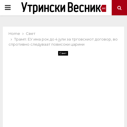
PRIMARY
MENU
Home
Свет
Трамп: ЕУ има рок до 4 јули за трговскиот договор, во
спротивно следуваат повисоки царини
Свет