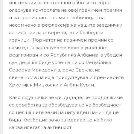
институции за внатрешни работи со кој се
олеснува контролата на овој граничен премин
и на граничниот премин Глобочица. Тоа
несомнено е рефлексија на нашите заеднички
аспирации за отворени, но и безбедни
граници. Форматот на граничен премин со
само едно застанување веќе е успешно
реализиран и со Република Албанија, а убеден
сум дека ќе биде успешен и со Република
Северна Македонија, рече Свечла, на
свеченоста на која присуствуваа и премиерите
Христијан Мицкоски и Албин Курти.
Како сојузнички земји, додаде, ќе продолжиме
со соработка за обезбедување на безбедност
со цел нашите земи на ниту еден начин да не
бидат безбедна зона за одвивање на било
каква илегална активност.