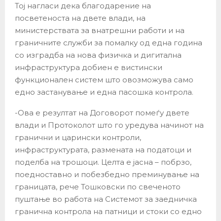
Тој нагласи дека благодарение на
посветеноста на двете влади, на
министерствата за внатрешни работи и на
граничните служби за помалку од една година
со изградба на нова физичка и дигитална
инфраструктура добиен е вистински
функционален систем што овозможува само
едно застанување и една пасошка контрола.
-Ова е резултат на Договорот помеѓу двете
влади и Протоколот што го уредува начинот на
гранични и царински контроли,
инфраструктурата, размената на податоци и
поделба на трошоци. Целта е јасна – побрзо,
поедноставно и побезбедно преминување на
границата, рече Тошковски по свеченото
пуштање во работа на Системот за заедничка
гранична контрола на патници и стоки со едно