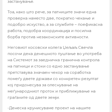
застанување.
Тоа, како што рече, за патниците значи една
проверка наместо две, пократко чекање и
подобро искуство, а за службите – поефикасна
работа, подобра координација и посилна
борба против незаконските активности.
Неговиот косовски колега Џељаљ Свечла
посочи дека денешното пуштање во употреба
на Системот за заедничка гранична контрола
на патници и стоки со едно застанување
претставува значаен чекор на соработка
помеѓу двете држави со конкретен резултат
кој придонесува за олеснување на
меѓународниот проток и приближување на
граѓаните од двете земји.
-Денеска крунисуваме проект на нашите