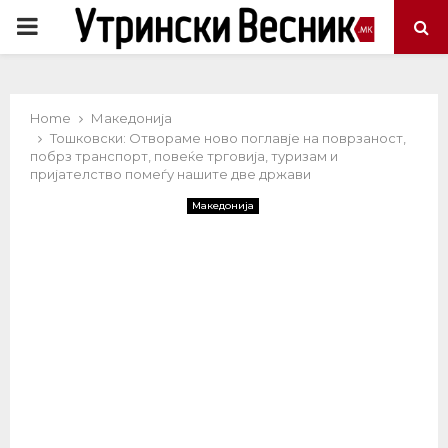
PRIMARY
MENU
Home
Македонија
Тошковски: Отвораме ново поглавје на поврзаност,
побрз транспорт, повеќе трговија, туризам и
пријателство помеѓу нашите две држави
Македонија