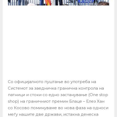
Со официјалното пуштање во употреба на
Системот за заедничка гранична контрола на
патници и стоки со едно застанување (One stop
shop) на граничниот премин Блаце – Елез Хан
со Косово поминуваме во нова фаза на односи
меѓу нашите две држави, истакна денеска