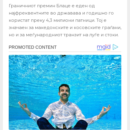
Граничниот премин Блаце е еден од
најфреквентните во државава и годишно го
користат преку 4,3 милиони патници. Тој е
значаен за македонските и косовските граѓани,
но и за меѓународниот транзит на луѓе и стоки.