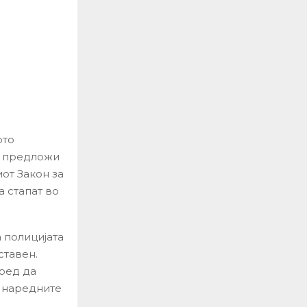
ото
ќе предложи
от Закон за
а стапат во
 полицијата
ставен.
пред да
а наредните