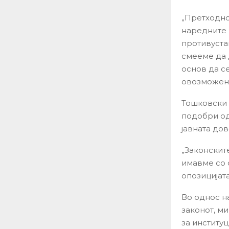
„Претходно
наредните 
противустав
смееме да 
основ да с
овозможени
Тошковски 
подобри од
јавната до
„Законскит
имавме со 
опозицијат
Во однос н
законот, м
за институ