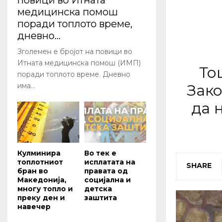
повици во Итната
медицинска помош
поради топлото време,
дневно...
Зголемен е бројот на повици во
Итната медицинска помош (ИМП)
То
поради топлото време. Дневно
Зак
има...
да 
Кулминира
Во тек е
топлотниот
исплатата на
SHARE
бран во
правата од
Македонија,
социјална и
многу топло и
детска
преку ден и
заштита
навечер