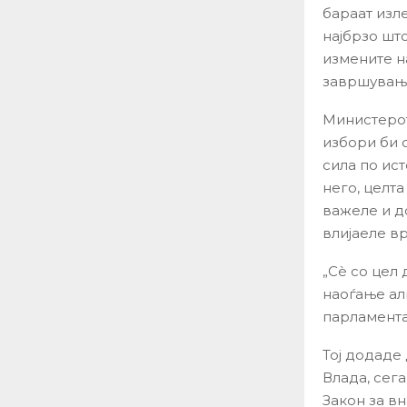
бараат изл
најбрзо шт
измените на
завршување
Министерот
избори би 
сила по ис
него, целт
важеле и д
влијаеле вр
„Сè со цел 
наоѓање ал
парламента
Тој додаде
Влада, сег
Закон за в