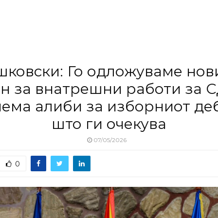
шковски: Го одложуваме нов
он за внатрешни работи за 
нема алиби за изборниот де
што ги очекува
07/05/2026
0