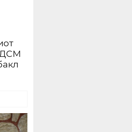
иот
СДСМ
бакл