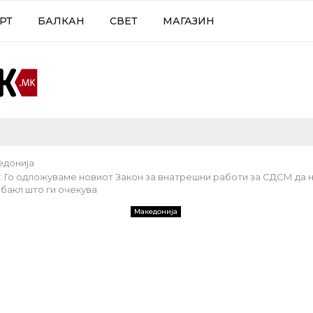
РТ
БАЛКАН
СВЕТ
МАГАЗИН
едонија
: Го одложуваме новиот Закон за внатрешни работи за СДСМ да 
бакл што ги очекува
Македонија