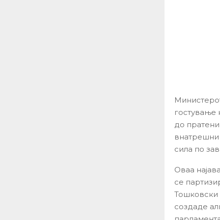
Министерот
гостување 
до пратени
внатрешни р
сила по за
Оваа најав
се партизи
Тошковски 
создаде ал
парламента