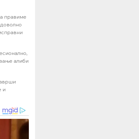
ека правиме
а доволно
 исправни
есионално,
авање алиби
заврши
е и