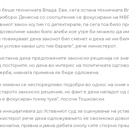
 беше техничката Влада. Еве, сега остана техничката В
избори. Денеска со соопштение се фокусирани на МВ
ниот закон кој тие го детектирале, па сега тоа било п
дозволиме какво било алиби кое утре би можело да и
е повикуваат дека законот бил сменет и дека не им бил
 услови какви што тие барале”, рече министерот.
истакна дека предложените законски решенија се зна
 постојните, но дека во интерес на политичката одгов
верба, нивната примена ќе биде одложена.
е измени се неспоредливо подобри во однос на оние к
старото законско решение, но факт е дека нападот од 
а е фокусиран токму тука”, посочи Тошковски.
а иницијативата до Уставниот суд за оценување на уста
инистерот рече дека одложувањето ќе овозможи дово
ционална, правна и јавна дебата околу сите спорни пра