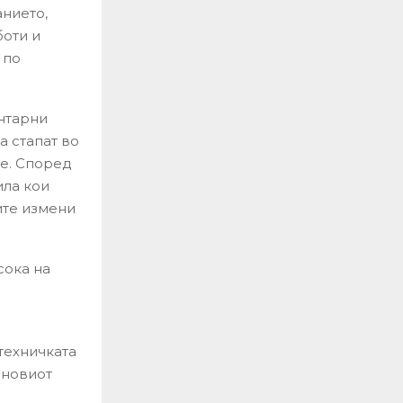
нието,
боти и
 по
нтарни
а стапат во
те. Според
ила кои
ите измени
сока на
техничката
 новиот