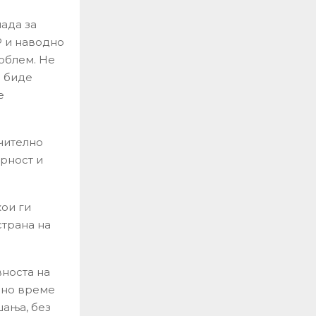
лада за
Р и наводно
роблем. Не
м биде
е
чително
орност и
ои ги
страна на
вноста на
лно време
шања, без