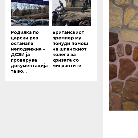
Родилка по
Британскиот
царски рез
премиер му
останала
понуди помош
неподвижна –
на шпанскиот
ДСЗИ ја
колега за
проверува
кризата со
документација
мигрантите
та во...