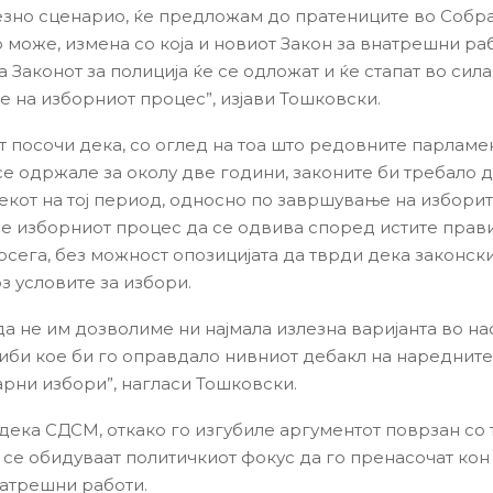
езно сценарио, ќе предложам до пратениците во Собра
о може, измена со која и новиот Закон за внатрешни ра
 Законот за полиција ќе се одложат и ќе стапат во сила
 на изборниот процес”, изјави Тошковски.
 посочи дека, со оглед на тоа што редовните парламе
се одржале за околу две години, законите би требало д
текот на тој период, односно по завршување на избори
а е изборниот процес да се одвива според истите прав
осега, без можност опозицијата да тврди дека законск
з условите за избори.
да не им дозволиме ни најмала излезна варијанта во на
иби кое би го оправдало нивниот дебакл на наредните
рни избори”, нагласи Тошковски.
 дека СДСМ, откако го изгубиле аргументот поврзан со 
а се обидуваат политичкиот фокус да го пренасочат кон
натрешни работи.