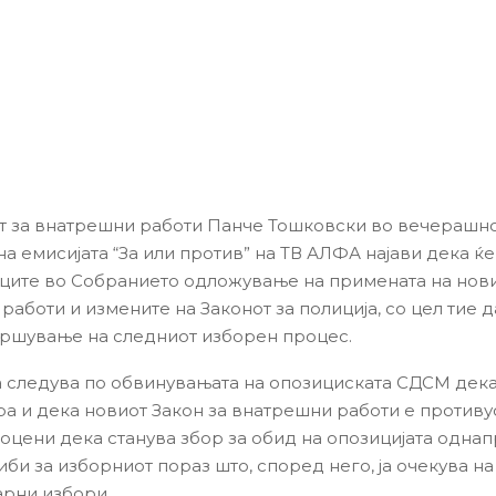
 за внатрешни работи Панче Тошковски во вечерашн
на емисијата “За или против” на ТВ АЛФА најави дека 
ците во Собранието одложување на примената на нови
аботи и измените на Законот за полиција, со цел тие д
вршување на следниот изборен процес.
а следува по обвинувањата на опозициската СДСМ дека
ра и дека новиот Закон за внатрешни работи е противу
оцени дека станува збор за обид на опозицијата одна
иби за изборниот пораз што, според него, ја очекува н
рни избори.