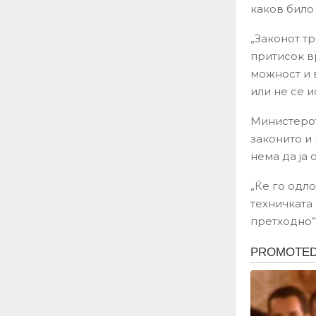
каков било
„Законот тр
притисок в
можност и 
или не се 
Министерот
законито и
нема да ја
„Ќе го одл
техничката
претходно”