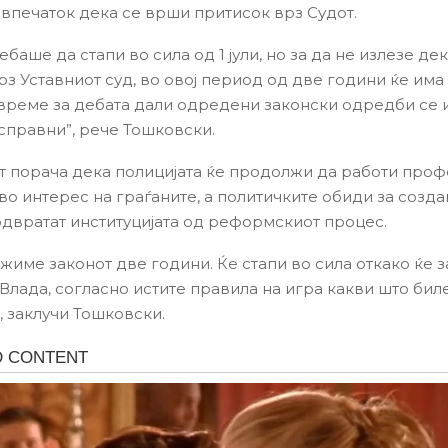
 впечаток дека се врши притисок врз Судот.
ебаше да стапи во сила од 1 јули, но за да не излезе д
рз Уставниот суд, во овој период од две години ќе им
време за дебата дали одредени законски одредби се
исправни”, рече Тошковски.
 порача дека полицијата ќе продолжи да работи проф
 во интерес на граѓаните, а политичките обиди за созд
 одвратат институцијата од реформскиот процес.
ожиме законот две години. Ќе стапи во сила откако ќе 
 Влада, согласно истите правила на игра какви што бил
, заклучи Тошковски.