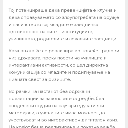
Тој потенцираше дека превенцијата е клучна и
дека справувањето со злоупотребата на оружје
и насилството кај младите е заедничка
одговорност на сите – институциите,
училиштата, родителите и локалните заедници.
Кампањата ќе се реализира во повеќе градови
низ државата, преку посети на училишта и
интерактивни активности, со цел директна
комуникација со младите и подигнување на
нивната свест за ризиците.
Во рамки на настанот беа одржани
презентации за законските одредби, беа
споделени студии на случај и едукативни
материјали, а учениците имаа можност да
учествуваат и во интерактивен дигитален квиз.
На крајот беше реализирана и показна вежба