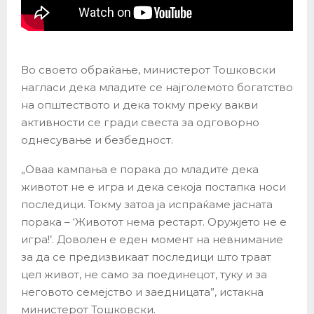
Во своето обраќање, министерот Тошковски
нагласи дека младите се најголемото богатство
на општеството и дека токму преку вакви
активности се гради свеста за одговорно
однесување и безбедност.
„Оваа кампања е порака до младите дека
животот не е игра и дека секоја постапка носи
последици. Токму затоа ја испраќаме јасната
порака – ‘Животот нема рестарт. Оружјето не е
игра!’. Доволен е еден момент на невнимание
за да се предизвикаат последици што траат
цел живот, не само за поединецот, туку и за
неговото семејство и заедницата”, истакна
министерот Тошковски.