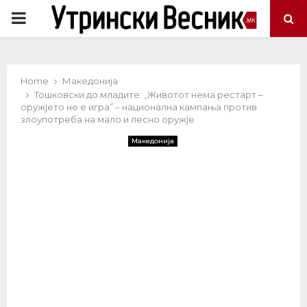
PRIMARY
MENU
Home
Македонија
Тошковски до младите: „Животот нема рестарт –
оружјето не е игра” – национална кампања против
злоупотреба на мало и лесно оружје
Македонија