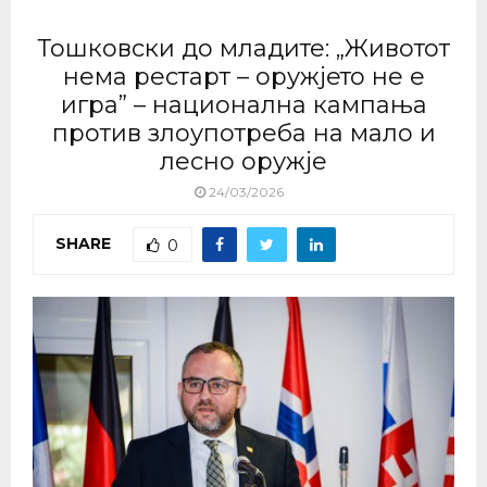
Тошковски до младите: „Животот
нема рестарт – оружјето не е
игра” – национална кампања
против злоупотреба на мало и
лесно оружје
24/03/2026
SHARE
0