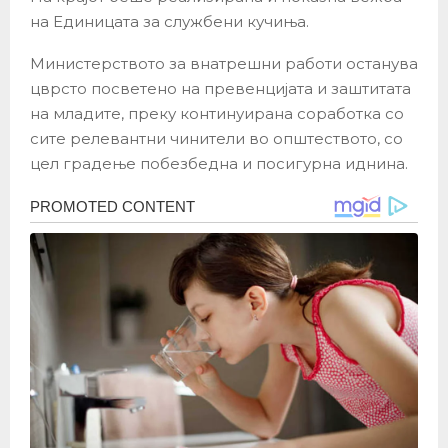
на Единицата за службени кучиња.
Министерството за внатрешни работи останува
цврсто посветено на превенцијата и заштитата
на младите, преку континуирана соработка со
сите релевантни чинители во општеството, со
цел градење побезбедна и посигурна иднина.