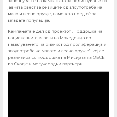
започнување на кампањата за подигнување на
јавната свест за ризиците од злоупотреба на
мало и лесно оружје, наменета пред сè за
младата популација.
Кампањата е дел од проектот „Поддршка на
националните власти на Македонија во
намалувањето на ризикот од пролиферација и
злоупотреба на малото и лесно оружје”, кој се
реализира со поддршка на Мисијата на ОБСЕ
во Скопје и меѓународни партнери.