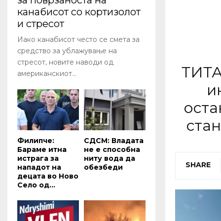
за поврзаноста на
канабисот со кортизолот
и стресот
Иако канабисот често се смета за
средство за ублажување на
стресот, новите наводи од
ТИТА
американскиот...
и
оста
стан
Филипче:
СДСМ: Владата
Бараме итна
не е способна
истрага за
ниту вода да
SHARE
нападот на
обезбеди
децата во Ново
Село од...