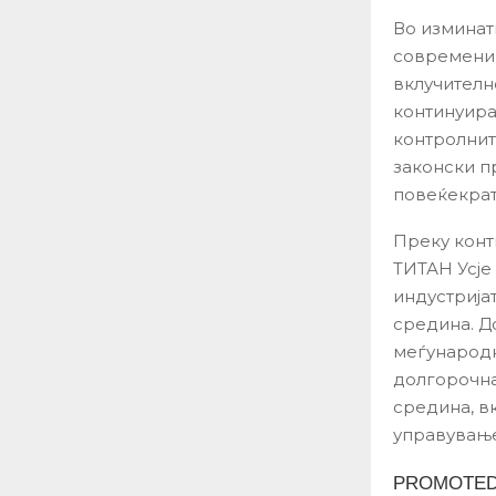
Во изминат
современи 
вклучителн
континуира
контролнит
законски п
повеќекрат
Преку конт
ТИТАН Усје
индустрија
средина. Д
меѓународн
долгорочна
средина, в
управување