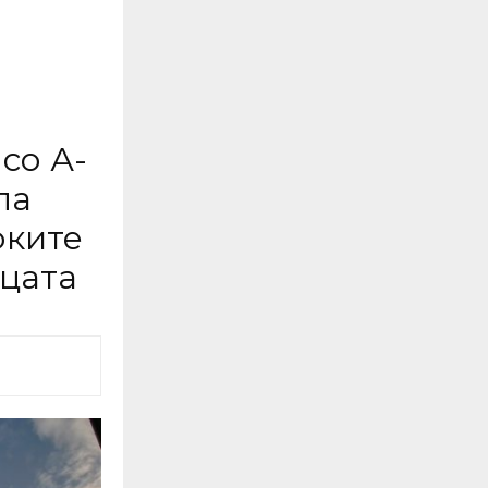
со А-
ла
оките
ицата