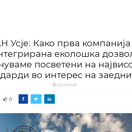
Н Усје: Како прва компанија 
нтегрирана еколошка дозво
нуваме посветени на највис
дарди во интерес на заедн
23/06/2026
0