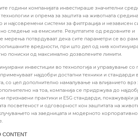
ите години компанијата инвестираше значителни сред
технологии и опрема за заштита на животната средина
о и најсовремени системи за филтрација и независен с
но следење на емисиите. Резултатите од редовните и
е мерења потврдуваат дека сите параметри се во рам
ропишаните вредности, при што дел од нив континуир
но пониски од максимално дозволените лимити.
инуирани инвестиции во технологија и управување со
 применуваат најдобри достапни техники и стандарди 
та, со цел дополнително намалување на влијанието врз
ополнително на тоа, компанија се придржува до најдо
и признаени практики и ESG стандарди, покажувајќи ј
та посветеност и одговорност кон заштитата на живот
клучувањето на заедницата и модерното корпоративно
.