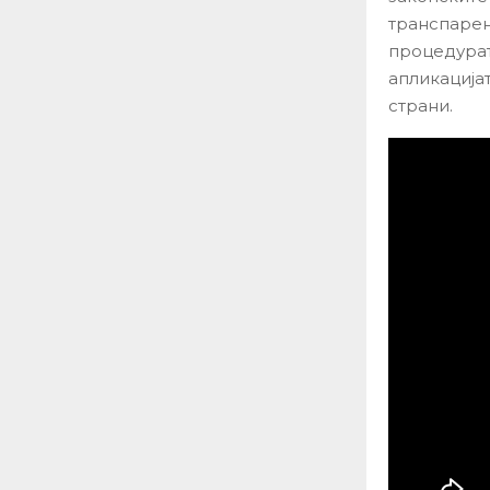
транспарен
процедурат
апликација
страни.