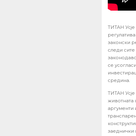
ТИТАН Усје
регулатива
законски р
следи сите
законодавс
се усоглас
инвестираш
средина.
ТИТАН Усје
животната 
аргументи 
транспарен
конструкти
заеднички 