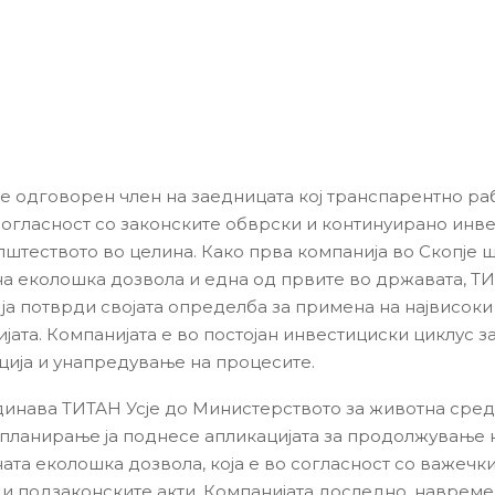
 е одговорен член на заедницата кој транспарентно ра
согласност со законските обврски и континуирано инв
општеството во целина. Како прва компанија во Скопје 
а еколошка дозвола и една од првите во државата, ТИ
 ја потврди својата определба за примена на највисок
јата. Компанијата е во постојан инвестициски циклус з
ија и унапредување на процесите.
динава ТИТАН Усје до Министерството за животна сред
планирање ја поднесе апликацијата за продолжување н
ата еколошка дозвола, која е во согласност со важечк
 и подзаконските акти. Компанијата доследно, навреме