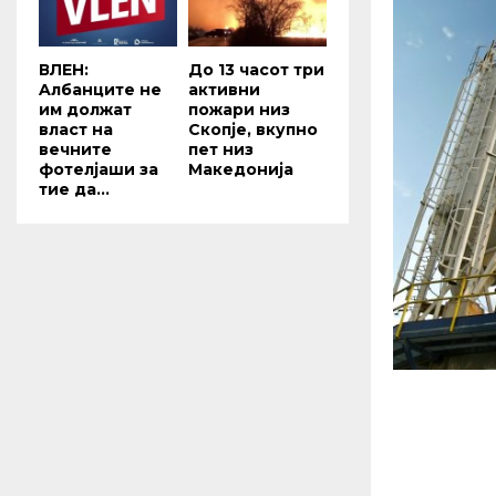
ВЛЕН:
До 13 часот три
Aлбанците не
активни
им должат
пожари низ
власт на
Скопје, вкупно
вечните
пет низ
фотелјаши за
Македонија
тие да...