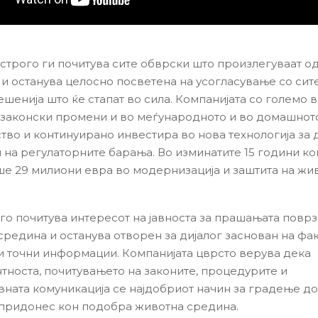
 строго ги почитува сите обврски што произлегуваат о
 и останува целосно посветена на усогласување со сит
ешенија што ќе стапат во сила. Компанијата со големо 
 законски промени и во меѓународното и во домашнот
тво и континуирано инвестира во нова технологија за 
и на регулаторните барања. Во изминатите 15 години ко
е 29 милиони евра во модернизација и заштита на жи
 го почитува интересот на јавноста за прашањата поврз
средина и останува отворен за дијалог заснован на фак
и точни информации. Компанијата цврсто верува дека
тноста, почитувањето на законите, процедурите и
вната комуникација се најдобриот начин за градење д
придонес кон подобра животна средина.