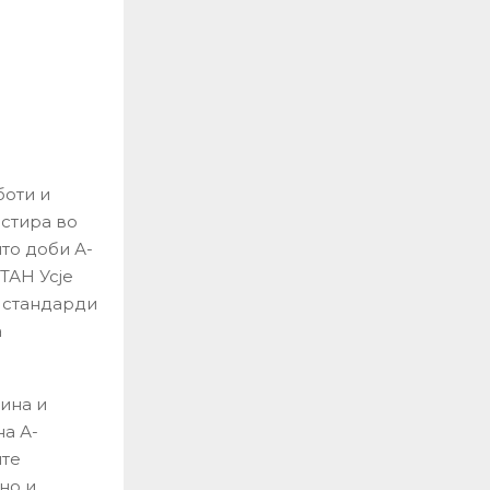
боти и
естира во
што доби А-
ТАН Усје
и стандарди
а
ина и
а А-
ите
но и