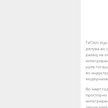
ТИТАН Усје
делува во 
развој на 
интегриран
уште тогаш
во индустри
модернизац
Во март го
просторно 
интегриран
законските