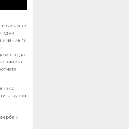
д важечката
е идни
внимание ги
о
да може да
мпанијата
вотната
ани со
ти, стручни
оверба и