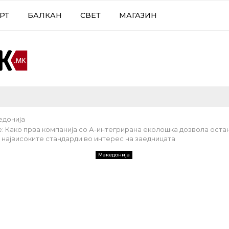
РТ
БАЛКАН
СВЕТ
МАГАЗИН
едонија
е: Како прва компанија со А-интегрирана еколошка дозвола ост
 највисоките стандарди во интерес на заедницата
Македонија