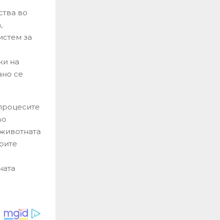
ства во
,
истем за
ки на
ано се
 процесите
во
 животната
брите
a
ната