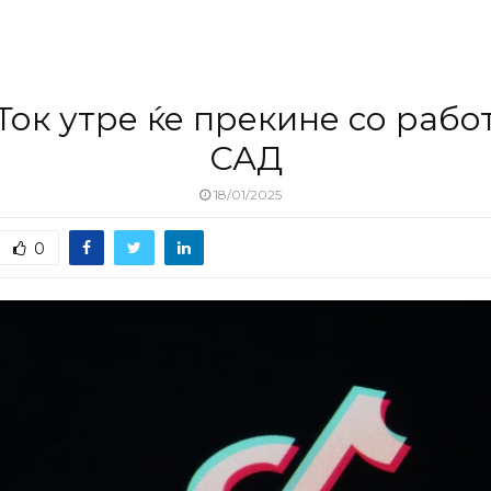
Ток утре ќе прекине со рабо
САД
18/01/2025
0