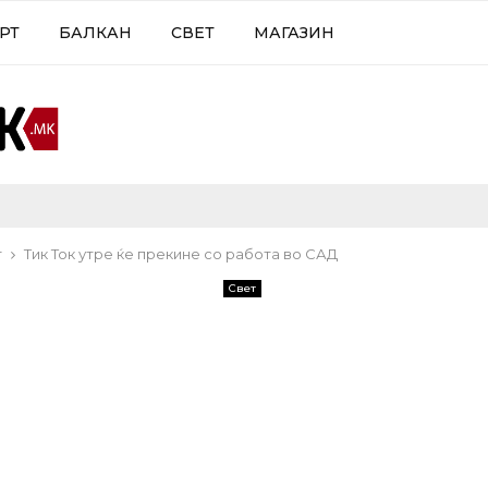
РТ
БАЛКАН
СВЕТ
МАГАЗИН
т
Тик Ток утре ќе прекине со работа во САД
Свет