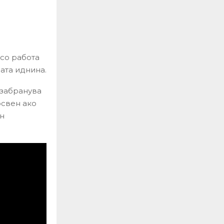
 со работа
јата иднина.
 забранува
освен ако
ен