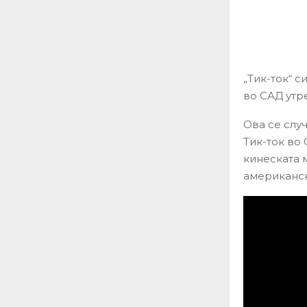
„Тик-ток“ 
во САД утре
Ова се случ
Тик-ток во
кинеската 
американск