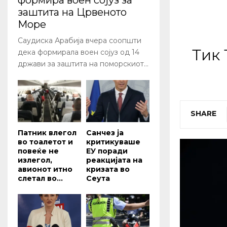
формира воен сојуз за
заштита на Црвеното
Море
Саудиска Арабија вчера соопшти
Тик 
дека формирала воен сојуз од 14
држави за заштита на поморскиот...
SHARE
Патник влегол
Санчез ја
во тоалетот и
критикуваше
повеќе не
ЕУ поради
излегол,
реакцијата на
авионот итно
кризата во
слетал во...
Сеута