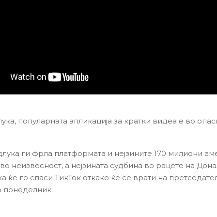
ука, популарната апликација за кратки видеа е во опас
длука ги фрла платформата и нејзините 170 милиони а
во неизвесност, а нејзината судбина во рацете на Дона
ка ќе го спаси ТикТок откако ќе се врати на претседате
о понеделник.