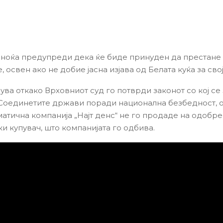
синоќа предупреди дека ќе биде принуден да престане
, освен ако не добие јасна изјава од Белата куќа за сво
ува откако Врховниот суд го потврди законот со кој се
 Соединетите држави поради национална безбедност, 
матична компанија „Најт денс“ не го продаде на одобр
и купувач, што компанијата го одбива.