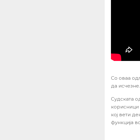
Со оваа одл
да исчезне.
Судската о
корисници 
кој вети де
функција в