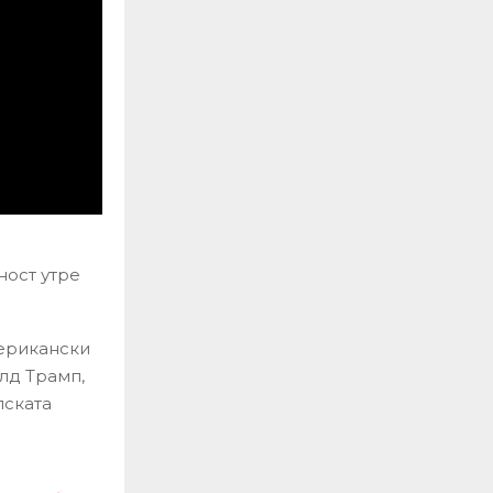
ност утре
мерикански
лд Трамп,
лската