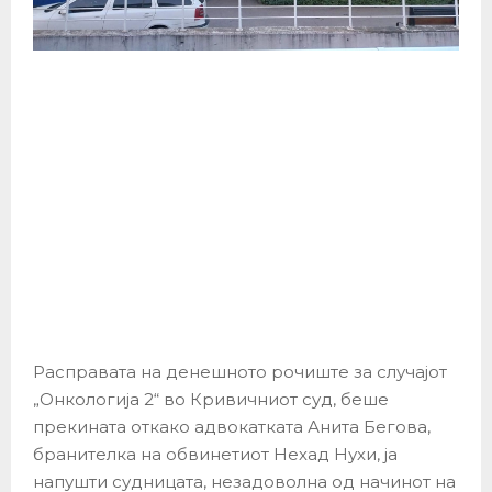
Расправата на денешното рочиште за случајот
„Онкологија 2“ во Кривичниот суд, беше
прекината откако адвокатката Анита Бегова,
бранителка на обвинетиот Нехад Нухи, ја
напушти судницата, незадоволна од начинот на