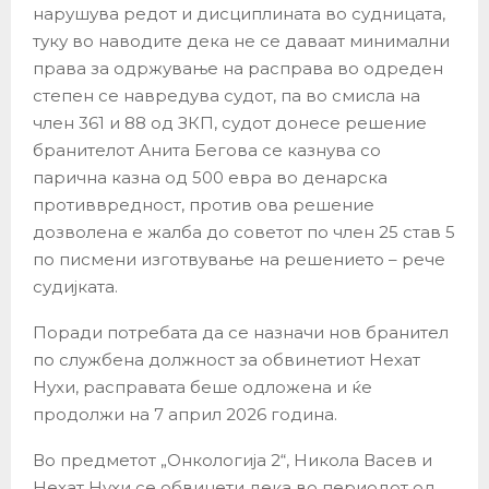
нарушува редот и дисциплината во судницата,
туку во наводите дека не се даваат минимални
права за одржување на расправа во одреден
степен се навредува судот, па во смисла на
член 361 и 88 од ЗКП, судот донесе решение
бранителот Анита Бегова се казнува со
парична казна од 500 евра во денарска
противвредност, против ова решение
дозволена е жалба до советот по член 25 став 5
по писмени изготвување на решението – рече
судијката.
Поради потребата да се назначи нов бранител
по службена должност за обвинетиот Нехат
Нухи, расправата беше одложена и ќе
продолжи на 7 април 2026 година.
Во предметот „Онкологија 2“, Никола Васев и
Нехат Нухи се обвинети дека во периодот од