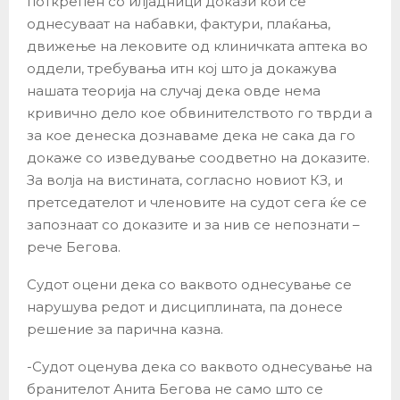
поткрепен со илјадници докази кои се
однесуваат на набавки, фактури, плаќања,
движење на лековите од клиничката аптека во
оддели, требувања итн кој што ја докажува
нашата теорија на случај дека овде нема
кривично дело кое обвинителството го тврди а
за кое денеска дознаваме дека не сака да го
докаже со изведување соодветно на доказите.
За волја на вистината, согласно новиот КЗ, и
претседателот и членовите на судот сега ќе се
запознаат со доказите и за нив се непознати –
рече Бегова.
Судот оцени дека со ваквото однесување се
нарушува редот и дисциплината, па донесе
решение за парична казна.
-Судот оценува дека со ваквото однесување на
бранителот Анита Бегова не само што се