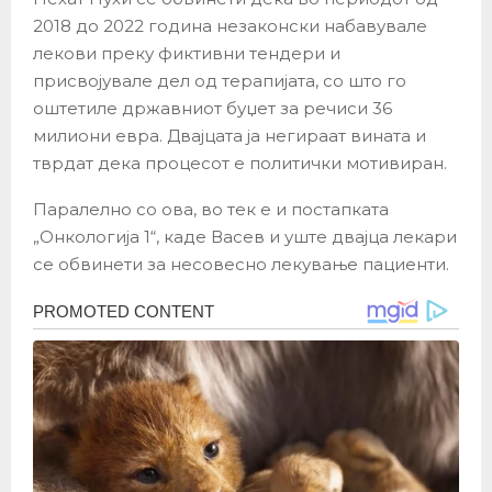
2018 до 2022 година незаконски набавувале
лекови преку фиктивни тендери и
присвојувале дел од терапијата, со што го
оштетиле државниот буџет за речиси 36
милиони евра. Двајцата ја негираат вината и
тврдат дека процесот е политички мотивиран.
Паралелно со ова, во тек е и постапката
„Онкологија 1“, каде Васев и уште двајца лекари
се обвинети за несовесно лекување пациенти.