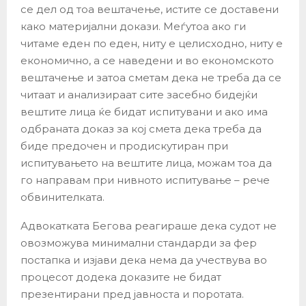
се дел од тоа вештачење, истите се доставени
како материјални докази. Меѓутоа ако ги
читаме еден по еден, ниту е целисходно, ниту е
економично, а се наведени и во економското
вештачење и затоа сметам дека не треба да се
читаат и анализираат сите засебно бидејќи
вештите лица ќе бидат испитувани и ако има
одбраната доказ за кој смета дека треба да
биде предочен и продискутиран при
испитувањето на вештите лица, можам тоа да
го направам при нивното испитување – рече
обвинителката.
Адвокатката Бегова реагираше дека судот не
овозможува минимални стандарди за фер
постапка и изјави дека нема да учествува во
процесот додека доказите не бидат
презентирани пред јавноста и поротата.