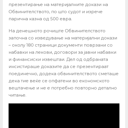
презентирање на материјалните докази на
Обвинителството, по што судот и изрече
парична казна од 500 евра.
На денешното рочиште Обвинителството
започна со изведување на материјални докази
– околу 180 страници документи поврзани со
набавки на лекови, договори за јавни набавки
и финансиски извештаи. Дел од одбраната
инсистираше доказите да се презентираат
поединечно, додека обвинителството сметаше
дека тие веќе се опфатени во економското
вештачење и не е потребно повторно детално
читање.