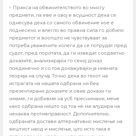
– Пракса на обвинителството во многу
предмети, па еве и овој е всушност дека се
однесува дека со самото обвинение кое е
поднесено и влегло во правна сила го добило
предметот и воопшто не чувствуваат за
потреба уважените колеги да се потрудат пред
судот, пред поротата, да ги изведат соодветно
доказите, анализирајќи го секој доказ
поединечно и со тоа докажувајќи ја нивната
теорија на случај. Точно дека во текот на
истрагата на нашата одбрана ни беа
презентирани доказите и овие докази ги
имаме, ги добивме на усб преснимани, мене
како одбрана ништо од тоа не ми алудира на
некаква противправност. Дополнително,
одбраната достави алтернативно мислење на
вештиот наод и мислење, што исто така е