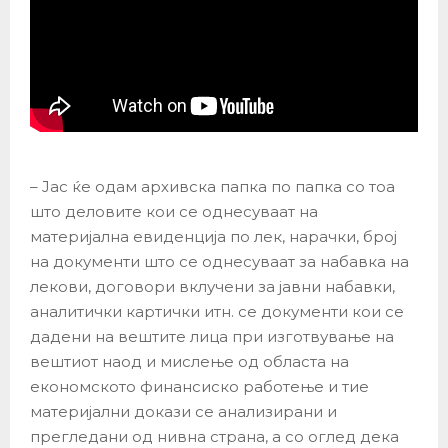
– Јас ќе одам архивска папка по папка со тоа
што деловите кои се однесуваат на
материјална евиденција по лек, нарачки, број
на документи што се однесуваат за набавка на
лекови, договори вклучени за јавни набавки,
аналитички картички итн. се документи кои се
дадени на вештите лица при изготвување на
вештиот наод и мислење од областа на
економското финансиско работење и тие
материјални докази се анализирани и
прегледани од нивна страна, а со оглед дека