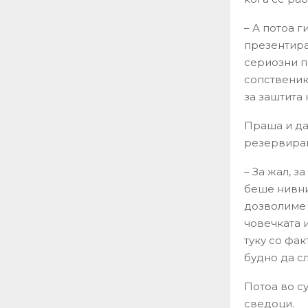
– А потоа 
презентира
сериозни п
сопственик
за заштита 
Праша и дал
резервиран
– За жал, з
беше нивни
дозволиме 
човечката 
туку со фак
будно да с
Потоа во с
сведоци.