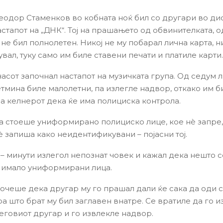
еодор Стаменков во кобната ноќ бил со другари во ди
астапот на „ДНК“. Тој на прашањето од обвинителката, 
не бил полнолетен. Никој не му побарал лична карта, н
ал, туку само им биле ставени печати и платиле карти.
асот започнал настапот на музичката група. Од седум л
етмина биле малолетни, па излегле надвор, откако им 
на келнерот дека ќе има полициска контрола.
та стоеше униформирано полициско лице, кое нѐ запре
ѐ запиша како неидентификувани – појасни тој.
 – минути излегол непознат човек и кажал дека нешто с
 имало униформирани лица.
очеше дека другар му го прашал дали ќе сака да оди с
оа што брат му бил заглавен внатре. Се вратиле да го и
неговиот другар и го извлекле надвор.