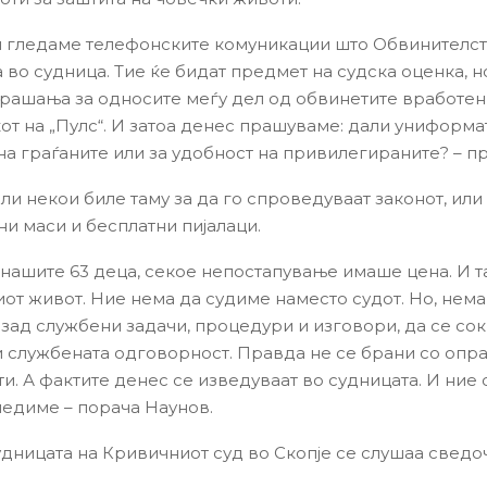
ги гледаме телефонските комуникации што Обвинителст
 во судница. Тие ќе бидат предмет на судска оценка, н
рашања за односите меѓу дел од обвинетите вработен
от на „Пулс“. И затоа денес прашуваме: дали униформа
на граѓаните или за удобност на привилегираните? – пр
и некои биле таму за да го спроведуваат законот, или
и маси и бесплатни пијалаци.
а нашите 63 деца, секое непостапување имаше цена. И т
от живот. Ние нема да судиме наместо судот. Но, нема
зад службени задачи, процедури и изговори, да се со
и службената одговорност. Правда не се брани со опр
ти. А фактите денес се изведуваат во судницата. И ние 
ледиме – порача Наунов.
удницата на Кривичниот суд во Скопје се слушаа сведо