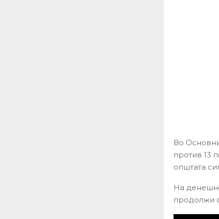
Во Основни
против 13 
општата сиг
На денешно
продолжи с