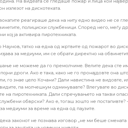
година. На видеата се гледаше пожар и лица кои највер
он излезот на дискотеката.
вокатите реагираше дека на ниту едно видео не се гле
бвинетите, полициски службеници. Според него, меѓу др
ни кој ја активира пиротехниката.
 Наунов, татко на една од жртвите од пожарот во диск
изјава за медиуми, им се обрати директно на обвинетит
шање не можеме да го премолчиме. Велите дека сте и
појни дроги. Ако е така, како не го пронајдовте она шт
ли, го знае цело Кочани? Дали навистина не видовте, и
 видите, па молчешкум одминувавте? Влегувате во диск
те на пиротехниката. Дали спречувањето на такви опас
службени обврски? Ако е, тогаш зошто не постапивте? –
 за медиуми за време на една од паузите.
дека законот не познава изговор „не ми беше смената з
оти за заштита на човечки животи.