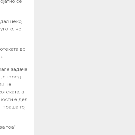
ојатно се
дал некој
угото, не
отеката во
е.
мале задача
о, според
ли не
отеката, а
ности е дел
 праша тој
а тоа“,