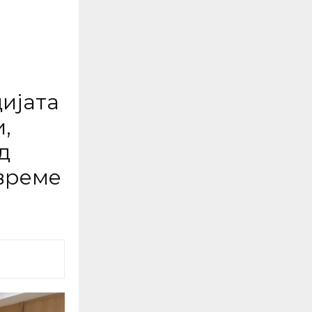
дијата
,
д
 време