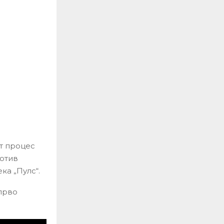
т процес
ротив
ка „Пулс“.
прво