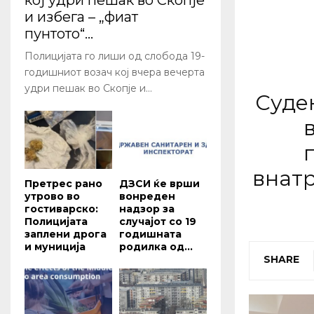
кој удри пешак во Скопје
и избега – „фиат
пунтото“...
Полицијата го лиши од слобода 19-
годишниот возач кој вчера вечерта
удри пешак во Скопје и...
Судењ
внатр
Претрес рано
ДЗСИ ќе врши
утрово во
вонреден
гостиварско:
надзор за
Полицијата
случајот со 19
заплени дрога
годишната
и муниција
родилка од...
SHARE