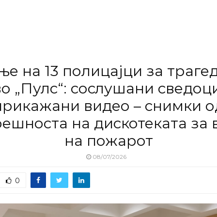
е на 13 полицајци за траге
во „Пулс“: сослушани сведоци
прикажани видео – снимки о
ешноста на дискотеката за
на пожарот
08/07/2026
0