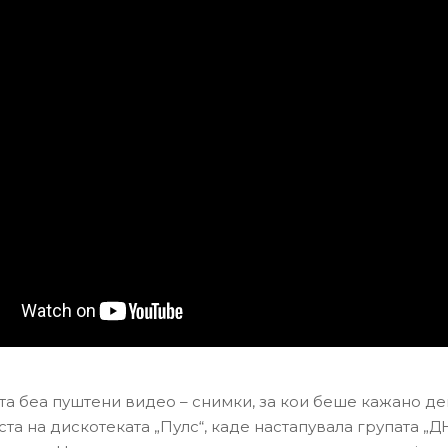
та беа пуштени видео – снимки, за кои беше кажано де
а на дискотеката „Пулс“, каде настапувала групата „ДН