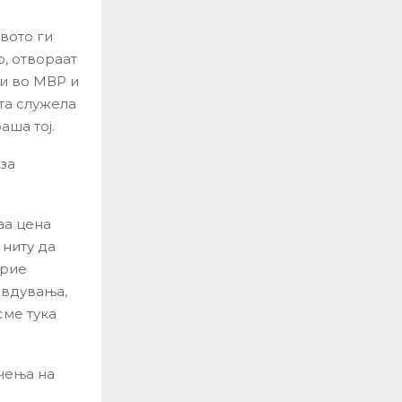
вото ги
о, отвораат
и во МВР и
та служела
аша тој.
 за
аа цена
 ниту да
крие
авдувања,
сме тука
чења на