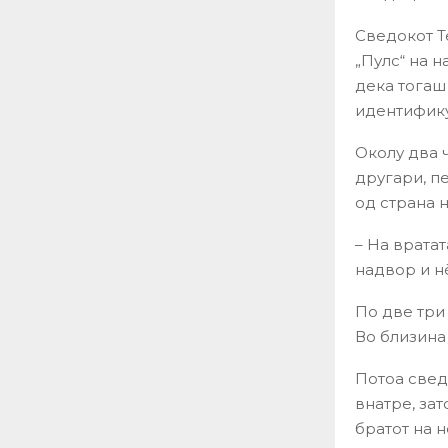
Сведокот Т
„Пулс“ на н
дека тогаш 
идентификув
Околу два ч
другари, п
од страна 
– На врата
надвор и н
По две три
Во близина
Потоа свед
внатре, зат
братот на 