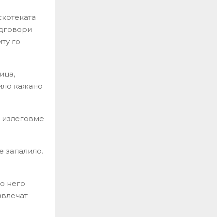
скотеката
одговори
иту го
ица,
било кажано
, излеговме
е запалило.
о него
звлечат