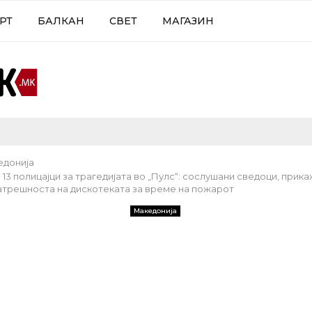
РТ
БАЛКАН
СВЕТ
МАГАЗИН
едонија
13 полицајци за трагедијата во „Пулс“: сослушани сведоци, прик
атрешноста на дискотеката за време на пожарот
Македонија