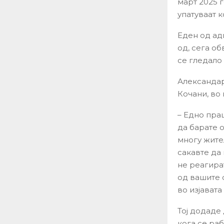
март 2025 
упатуваат к
Еден од ад
од, сега о
се гледало 
Александар
Кочани, во 
– Едно пра
да барате о
многу жите
сакавте да
не реагира
од вашите 
во изјавата
Тој додаде 
кога се раб