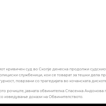
от кривичен суд во Скопје денеска продолжи судскио
полициски службеници, кои се товарат за тешки дела п
урност, поврзани со трагедијата во кочанската дискоте
то рочиште, јавната обвинителка Спасенка Андонова 
о изведување докази на Обвинителството.