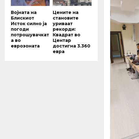
Војната на
Цените на
Блискиот
становите
Исток силно ја
уриваат
погоди
рекорди:
потрошувачкат
Квадрат во
а во
Центар
еврозоната
достигна 3.360
евра