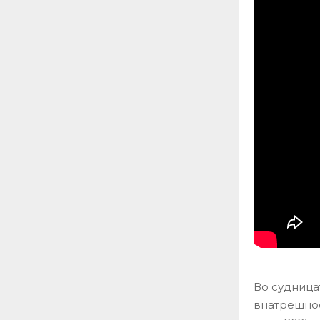
Во судница
внатрешност