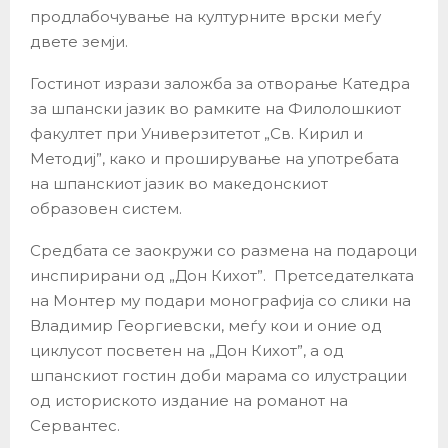
продлабочување на културните врски меѓу
двете земји.
Гостинот изрази заложба за отворање Катедра
за шпански јазик во рамките на Филолошкиот
факултет при Универзитетот „Св. Кирил и
Методиј”, како и проширување на употребата
на шпанскиот јазик во македонскиот
образовен систем.
Средбата се заокружи со размена на подароци
инспирирани од „Дон Кихот”. Претседателката
на Монтер му подари монографија со слики на
Владимир Георгиевски, меѓу кои и оние од
циклусот посветен на „Дон Кихот”, а од
шпанскиот гостин доби марама со илустрации
од историското издание на романот на
Сервантес.