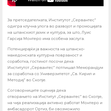
За претседателката, Институтот „Сервантес”
одигра клучна улога во развојот и промоцијата
на шпанскиот јазик и култура, за што, Луис
Гарсија Монтеро има особена заслуга.
Потенцирајќи ја важноста на шпанско-
македонската културна поврзаност и
соработка, гостинот посочи дека
Институтот „Сервантес” потпишал Меморандум
за соработка со Универзитетот „Св. Кирил и
Методиј” во Скопје.
Соговорниците оценија дека
отворањето на Институт „Сервантес” во Скопје,
на чија реализација активно работат Монтеро и
амбасадорот Ортиз, би овозможило