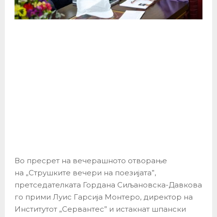
Во пресрет на вечерашното отворање
на „Струшките вечери на поезијата”,
претседателката Гордана Сиљановска-Давкова
го прими Луис Гарсија Монтеро, директор на
Институтот „Сервантес” и истакнат шпански