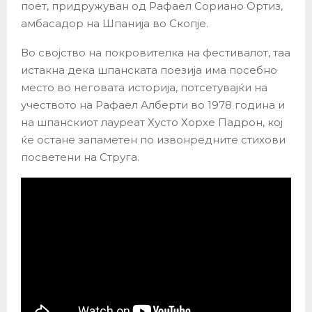
поет, придружуван од Рафаел Сориано Ортиз,
амбасадор на Шпанија во Скопје.
Во својство на покровителка на фестивалот, таа
истакна дека шпанската поезија има посебно
место во неговата историја, потсетувајќи на
учеството на Рафаел Алберти во 1978 година и
на шпанскиот лауреат Хусто Хорхе Падрон, кој
ќе остане запаметен по извонредните стихови
посветени на Струга.