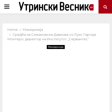
PRIMARY
MENU
Home
Македонија
Средба на Сиљановска-Давкова со Луис Гарсија
Монтеро, директор на Институтот „Сервантес”
Македонија