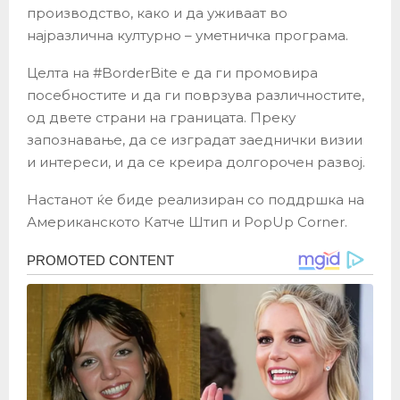
производство, како и да уживаат во
најразлична културно – уметничка програма.
Целта на #BorderBite е да ги промовира
посебностите и да ги поврзува различностите,
од двете страни на границата. Преку
запознавање, да се изградат заеднички визии
и интереси, и да се креира долгорочен развој.
Настанот ќе биде реализиран со поддршка на
Американското Катче Штип и PopUp Corner.