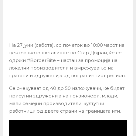
На 27 јуни (сабота), со почеток во 10:00 часот на
централното шеталиште во Стар Дојран, ќе се
одржи #BorderBite – настан за промоција на
локални производители и вмрежување на
граѓани и здруженија од пограничниот регион.
Се очекуваат од 40 до 50 изложувачи, ќе бидат
присутни здруженија на пензионери, млади,
мали семејни производители, култутни
работници од двете страни на границата итн.