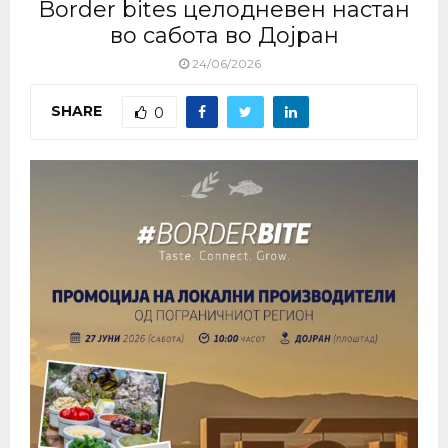
Border bites целодневен настан
во сабота во Дојран
24/06/2026
SHARE
0