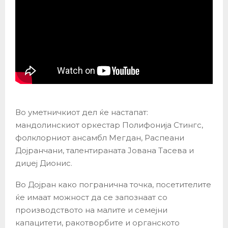
Во уметничкиот дел ќе настапат:
мандолинскиот оркестар Полифонија Стингс,
фолклорниот ансамбл Мегдан, Распеани
Дојранчани, талентираната Јована Тасева и
диџеј Дионис.
Во Дојран како погранична точка, посетителите
ќе имаат можност да се запознаат со
производството на малите и семејни
капацитети, ракотворбите и органското