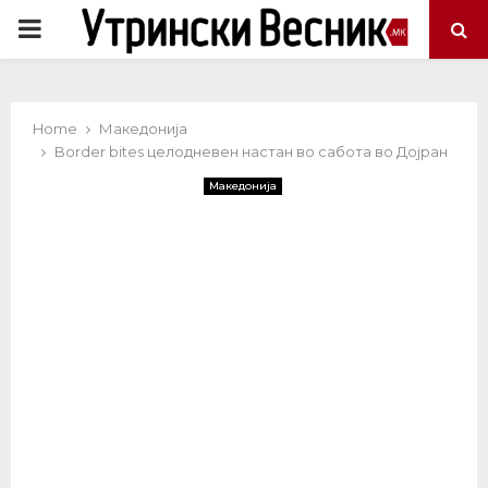
PRIMARY
MENU
Home
Македонија
Border bites целодневен настан во сабота во Дојран
Македонија