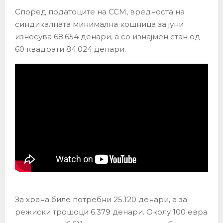
Според податоците на ССМ, вредноста на
синдикалната минимална кошница за јуни
изнесува 68.654 денари, а со изнајмен стан од
60 квадрати 84.024 денари.
За храна биле потребни 25.120 денари, а за
режиски трошоци 6.379 денари. Околу 100 евра