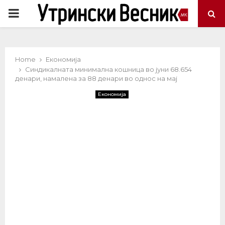
PRIMARY
MENU
Home
Економија
Синдикалната минимална кошница во јуни 68.654
денари, намалена за 88 денари во однос на мај
Економија