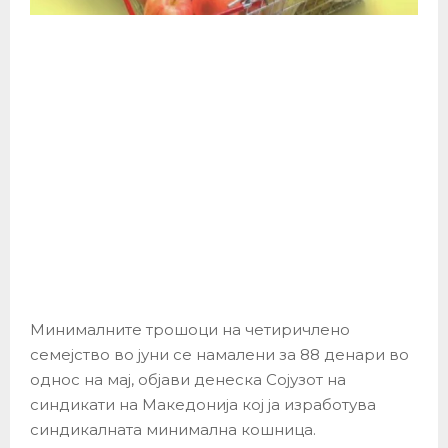
Минималните трошоци на четиричлено
семејство во јуни се намалени за 88 денари во
однос на мај, објави денеска Сојузот на
синдикати на Македонија кој ја изработува
синдикалната минимална кошница.