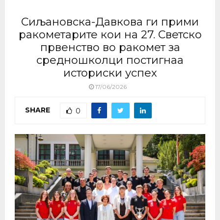
Сиљановска-Давкова ги прими
ракометарите кои на 27. Светско
првенство во ракомет за
средношколци постигнаа
историски успех
17/06/2026
SHARE
0