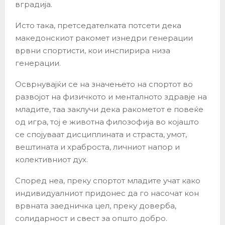
вградија.
Исто така, претседателката потсети дека
македонскиот ракомет изнедри генерации
врвни спортисти, кои инспирира низа
генерации.
Осврнувајќи се на значењето на спортот во
развојот на физичкото и менталното здравје на
младите, таа заклучи дека ракометот е повеќе
од игра, тој е животна филозофија во којашто
се спојуваат дисциплината и страста, умот,
вештината и храброста, личниот напор и
колективниот дух.
Според неа, преку спортот младите учат како
индивидуалниот придонес да го насочат кон
врвната заедничка цел, преку доверба,
солидарност и свест за општо добро.