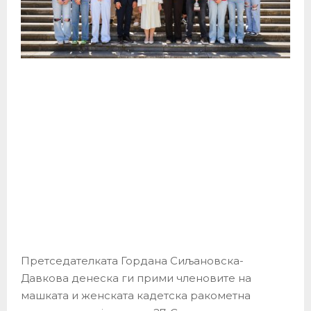
Претседателката Гордана Сиљановска-
Давкова денеска ги прими членовите на
машката и женската кадетска ракометна