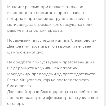
Младите ракометари и ракометарки во
извонредното достигање препознаваат
потврда и признание за трудот, но и силна
мотивација за стремеж кон освојување нови
ракометни спортски врвови.
Посакувајќи им успешна иднина, Сиљановска-
Давкова им посака да го задржат и негуваат
шампионскиот дух.
На средбата присуствуваа и претставници на
Федерацијата на училишен спорт на
Македонија, предводени од претседателката
Елена Мицковска, која на претседателката
Сиљановска-
Давкова ѝ врачи Благодарница за посебен при
донес во развојот и афирмацијата на училишни
от спорт.