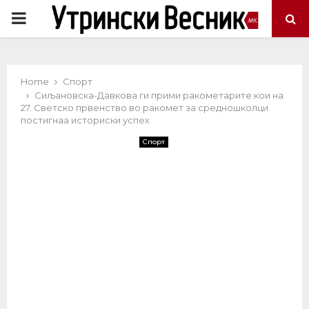
PRIMARY
MENU
Home
Спорт
Сиљановска-Давкова ги прими ракометарите кои на
27. Светско првенство во ракомет за средношколци
постигнаа историски успех
Спорт