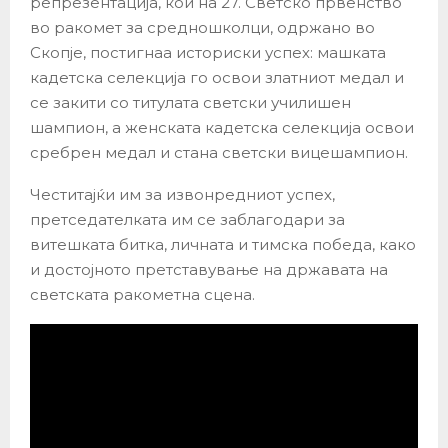
репрезентација, кои на 27. Светско првенство
во ракомет за средношколци, одржано во
Скопје, постигнаа историски успех: машката
кадетска селекција го освои златниот медал и
се закити со титулата светски училишен
шампион, а женската кадетска селекција освои
сребрен медал и стана светски вицешампион.
Честитајќи им за извонредниот успех,
претседателката им се заблагодари за
витешката битка, личната и тимска победа, како
и достојното претставување на државата на
светската ракометна сцена.