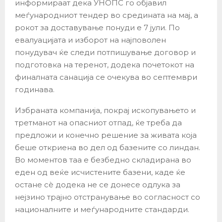
информираат дека УНОПС го објавил
меѓународниот тендер во средината на мај, а
рокот за доставување понуди е 7 јули. По
евалуацијата и изборот на најповолен
понудувач ќе следи потпишување договор и
подготовка на теренот, додека почетокот на
финалната санација се очекува во септември
годинава.
Избраната компанија, покрај ископувањето и
третманот на опасниот отпад, ќе треба да
предложи и конечно решение за живата која
беше откриена во дел од базените со линдан.
Во моментов таа е безбедно складирана во
еден од веќе исчистените базени, каде ќе
остане сè додека не се донесе одлука за
нејзино трајно отстранување во согласност со
националните и меѓународните стандарди.