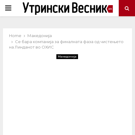
PRIMARY
MENU
Home
Македонија
Се бара компанија за финалната фаза од чистењето
на Линданот во ОХИС
Македонија