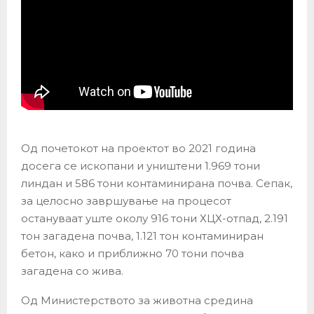
Од почетокот на проектот во 2021 година
досега се ископани и уништени 1.969 тони
линдан и 586 тони контаминирана почва. Сепак,
за целосно завршување на процесот
остануваат уште околу 916 тони ХЦХ-отпад, 2.191
тон загадена почва, 1.121 тон контаминиран
бетон, како и приближно 70 тони почва
загадена со жива.
Од Министерството за животна средина