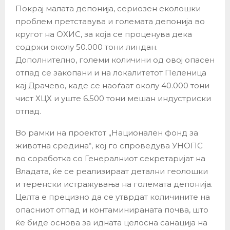
Покрај малата депонија, сериозен еколошки
проблем претставува и големата депонија во
кругот на ОХИС, за која се проценува дека
содржи околу 50.000 тони линдан.
Дополнително, големи количини од овој опасен
отпад се закопани и на локалитетот Пеленица
кај Драчево, каде се наоѓаат околу 40.000 тони
чист ХЦХ и уште 6.500 тони мешан индустриски
отпад.
Во рамки на проектот „Национален фонд за
животна средина“, кој го спроведува УНОПС
во соработка со Генералниот секретаријат на
Владата, ќе се реализираат детални геолошки
и теренски истражувања на големата депонија.
Целта е прецизно да се утврдат количините на
опасниот отпад и контаминираната почва, што
ќе биде основа за идната целосна санација на