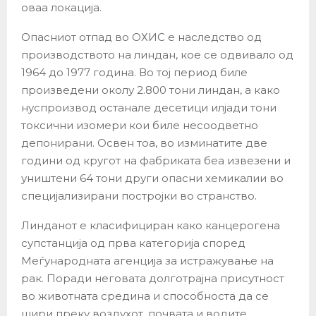
оваа локација.
Опасниот отпад во ОХИС е наследство од
производството на линдан, кое се одвивало од
1964 до 1977 година. Во тој период биле
произведени околу 2.800 тони линдан, а како
нуспроизвод останале десетици илјади тони
токсични изомери кои биле несоодветно
депонирани. Освен тоа, во изминатите две
години од кругот на фабриката беа извезени и
уништени 64 тони други опасни хемикалии во
специјализирани постројки во странство.
Линданот е класифициран како канцерогена
супстанција од прва категорија според
Меѓународната агенција за истражување на
рак. Поради неговата долготрајна присутност
во животната средина и способноста да се
шири преку воздухот, почвата и водите,