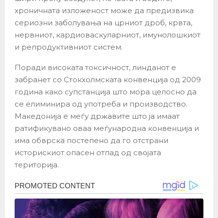
хроничната изложеност може да предизвика
сериозни заболувања на црниот дроб, крвта,
нервниот, кардиоваскуларниот, имунолошкиот
и репродуктивниот систем.
Поради високата токсичност, линданот е
забранет со Стокхолмската конвенција од 2009
година како супстанција што мора целосно да
се елиминира од употреба и производство.
Македонија е меѓу државите што ја имаат
ратификувано оваа меѓународна конвенција и
има обврска постепено да го отстрани
историскиот опасен отпад од својата
територија.