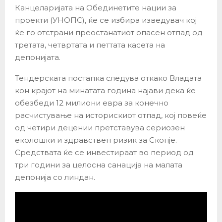
Канцеларијата на Обединетите нации за
проекти (УНОПС), ќе се избира изведувач кој
ќе го отстрани преостанатиот опасен отпад од
третата, четвртата и петтата касета на
депонијата.
Тендерската постапка следува откако Владата
кон крајот на минатата година најави дека ќе
обезбеди 12 милиони евра за конечно
расчистување на историскиот отпад, кој повеќе
од четири децении претставува сериозен
еколошки и здравствен ризик за Скопје.
Средствата ќе се инвестираат во период од
три години за целосна санација на малата
депонија со линдан.