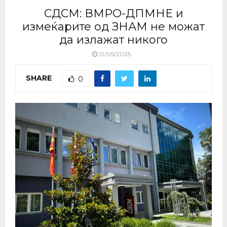
СДСМ: ВМРО-ДПМНЕ и
измеќарите од ЗНАМ не можат
да излажат никого
12/05/2025
SHARE
0