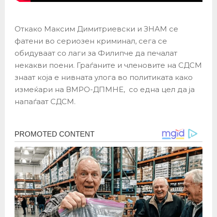
Откако Максим Димитриевски и ЗНАМ се
фатени во сериозен криминал, сега се
обидуваат со лаги за Филипче да печалат
некакви поени. Граѓаните и членовите на СДСМ
знаат која е нивната улога во политиката како
измеќари на ВМРО-ДПМНЕ, со една цел да ја
напаѓаат СДСМ.