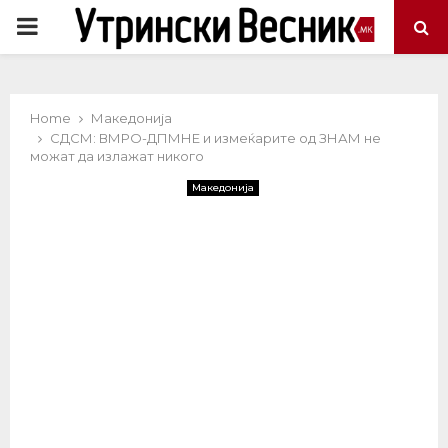
PRIMARY
MENU
Home
Македонија
СДСМ: ВМРО-ДПМНЕ и измеќарите од ЗНАМ не
можат да излажат никого
Македонија