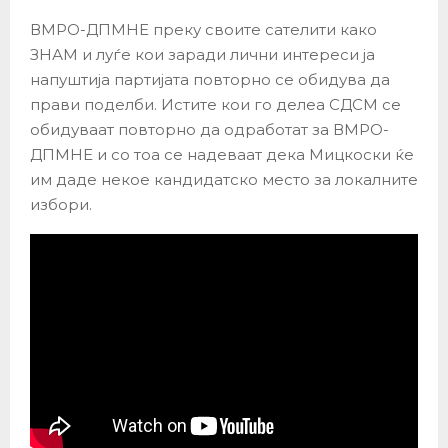
ВМРО-ДПМНЕ преку своите сателити како
ЗНАМ и луѓе кои заради лични интереси ја
напуштија партијата повторно се обидува да
прави поделби. Истите кои го делеа СДСМ се
обидуваат повторно да одработат за ВМРО-
ДПМНЕ и со тоа се надеваат дека Мицкоски ќе
им даде некое кандидатско место за локалните
избори.