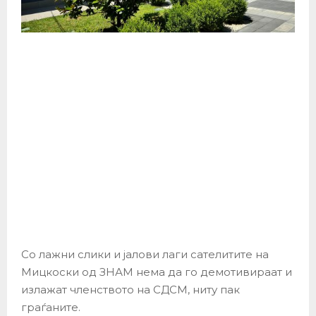
Со лажни слики и јалови лаги сателитите на
Мицкоски од ЗНАМ нема да го демотивираат и
излажат членството на СДСМ, ниту пак
граѓаните.