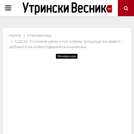
PRIMARY
MENU
Home
Македонија
СДСМ: Поскапи цени и поголеми трошоци за живот –
дебакл и на новогодишната кошничка
Македонија