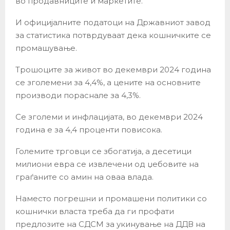
во продавниците и маркетите.
И официјалните податоци на Државниот завод
за статистика потврдуваат дека кошничките се
промашување.
Трошоците за живот во декември 2024 година
се зголемени за 4,4%, а цените на основните
производи пораснале за 4,3%.
Се зголеми и инфлацијата, во декември 2024
година е за 4,4 проценти повисока.
Големите трговци се збогатија, а десетици
милиони евра се извлечени од џебовите на
граѓаните со амин на оваа влада.
Наместо погрешни и промашени политики со
кошнички власта треба да ги профати
предлозите на СДСМ за укинување на ДДВ на