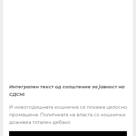
Интегрален текст од сопштение за јавност на
СДСМ:
И новогодишната кошничка се покажа целосно
промашена. Политиката на власта со кошнички
доживеа тотален дебакл.