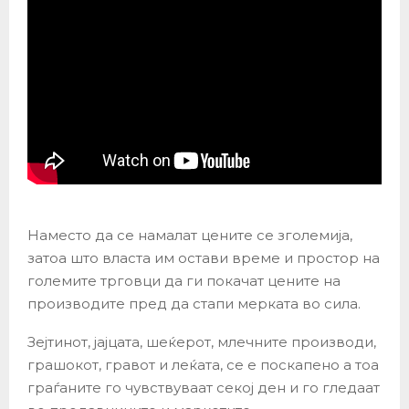
Наместо да се намалат цените се зголемија,
затоа што власта им остави време и простор на
големите трговци да ги покачат цените на
производите пред да стапи мерката во сила.
Зејтинот, јајцата, шеќерот, млечните производи,
грашокот, гравот и леќата, се е поскапено а тоа
граѓаните го чувствуваат секој ден и го гледаат